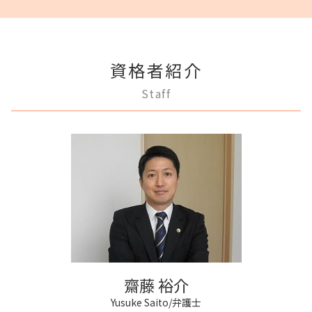
三鷹市 相続
商業登記 不動産登記 違い
任意後見制度 申し立て
破産 代表取締役
離婚調停 聞かれること
滞納 弁護士
限定承認 相続
府中市 成年後見
不動産登記 義務化
成年後見 デメリット
破産 個人
親権争い 父親が勝つ場合
家賃 滞納 法的措置
相続 弁護士費用
三鷹市 不動産トラブル
弁護士 登記手続
任意後見制度 権利
民事再生 個人 流れ
離婚 不倫 慰謝料
不動産 明け渡し 強制執行
調布市 登記全般
不動産登記 期限
任意後見制度 メリット
任意整理 流れ
離婚 子供 戸籍
不動産 売買
資格者紹介
狛江市 相続
不動産登記法
任意後見制度 家族信託
破産 賠償金
協議離婚 流れ
不動産 生前贈与
府中市 登記全般
商業登記 合併
任意後見制度 法人
Staff
任意整理 影響
離婚 子供 影響
三鷹市 借金問題
商業登記 番号
成年後見制度 わかりやすく
借金 延滞金
離婚 浮気
多摩市 借金問題
不動産登記 売主
任意後見制度 代理人
自己破産 条件
調停離婚 協議離婚
府中市 借金問題
商業登記 罰則
成年後見制度 費用
任意整理 銀行
狛江市 借金問題
不動産登記 アパート
任意後見制度 弁護士
任意整理 住宅ローン
府中市 不動産トラブル
不動産登記
任意後見制度 義務
民事再生法 個人
調布市 借金問題
法人登記 マンション
任意後見制度 法律
稲城市 離婚 相談
法人登記 罰金
成年後見 弁護士
調布市 離婚 相談
登記手続き 弁護士
家族信託 弁護士
狛江市 成年後見
不動産登記 売買
稲城市 成年後見
商業登記 弁護士
多摩市 成年後見
法人登記 メリット
齋藤 裕介
多摩市 相続
Yusuke Saito/弁護士
多摩市 離婚 相談