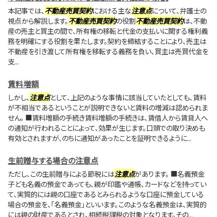
本記事では、
不動産売買契約
における主な
注意点
について、弁護士の
視点から解説します。
不動産売買契約
の役割
不動産売買契約
は、不動
産の売主と買主の間で、所有権の移転と代金の支払いに関する権利義
務を明確にする役割を果たします。契約を締結することにより、売主は
不動産を引き渡して所有権を移転する義務を負い、買主は売買代金を
支...
賃料増額
しかし、
注意点
として、上記のような事情に該当していたとしても、賃料
が不相当であるということが説明できないと賃料の増減は認められま
せん。 ■賃料増額の手続き賃料増額の手続きは、賃借人から賃貸人へ
の通知が行われることによって、効果が生じます。口頭での取り決めも
有効とされますが、のちに通知があったことを証明できるように...
生前贈与する場合の注意点
ただし、この生前贈与による節税には
注意点
があります。 ■名義預金
子ども名義の預金であっても、親が印鑑や通帳、カードなどを持ってい
て、実質的には親の口座であるとみられるような口座に預金している
場合の預金を、「名義預金」といいます。このような名義預金は、実質的
には親の財産であるとされ、相続税課税の対象となります。その...