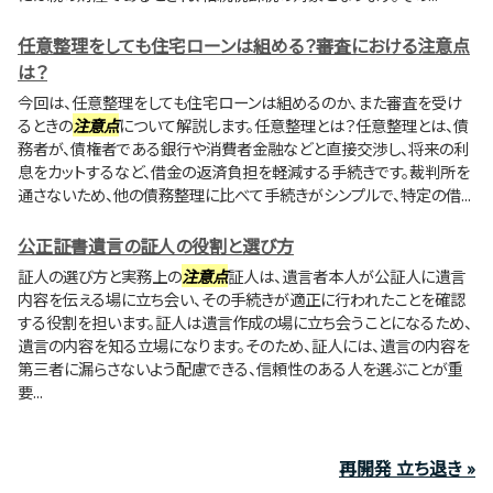
任意整理をしても住宅ローンは組める？審査における注意点
は？
今回は、任意整理をしても住宅ローンは組めるのか、また審査を受け
るときの
注意点
について解説します。任意整理とは？任意整理とは、債
務者が、債権者である銀行や消費者金融などと直接交渉し、将来の利
息をカットするなど、借金の返済負担を軽減する手続きです。裁判所を
通さないため、他の債務整理に比べて手続きがシンプルで、特定の借...
公正証書遺言の証人の役割と選び方
証人の選び方と実務上の
注意点
証人は、遺言者本人が公証人に遺言
内容を伝える場に立ち会い、その手続きが適正に行われたことを確認
する役割を担います。証人は遺言作成の場に立ち会うことになるため、
遺言の内容を知る立場になります。そのため、証人には、遺言の内容を
第三者に漏らさないよう配慮できる、信頼性のある人を選ぶことが重
要...
再開発 立ち退き »