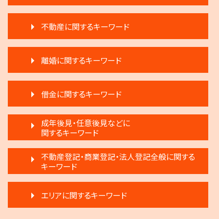
相続放棄
不動産に関するキーワード
執行人 遺言 相続
相続 相談
家賃 滞納 分割 支払い
相続人申告登記 デメリット
離婚に関するキーワード
不動産 明け渡し 調停
遺産分割 弁護士 メリット
不動産 明け渡し 期間
遺留分 計算
離婚 不受理届
賃料増額 更新
生前贈与 弁護士
借金に関するキーワード
離婚 弁護士
家賃 値上げ 交渉
遺産分割 調停
調停離婚 弁護士
滞納家賃請求 時効
遺言 執行しない
借金 調停
離婚 不動産
成年後見・任意後見などに
家賃 滞納 引越し
生前贈与とは 住宅
任意整理 弁護士
関するキーワード
離婚 円満
家賃 滞納 弁護士
相続放棄 デメリット
借金 弁護士
離婚 慰謝料
不動産 弁護士
遺言 執行 相続人
任意後見制度 できること
任意整理 不動産
不動産登記・商業登記・法人登記全般に関する
離婚 不動産 財産分与
再開発 立ち退き
遺言 執行 流れ
任意後見制度とは
キーワード
任意整理 複数社
離婚裁判 何年かかる
滞納 家賃
遺産分割 第三者
任意後見制度 家族信託 違い
破産 倒産 違い
離婚 浮気 慰謝料
不動産 明け渡し 弁護士
相続 遺産分割協議書
不動産登記 弁護士
成年後見制度 手続き
民事再生法とは 法人
離婚 新しい戸籍
賃料増額 借地借家法
エリアに関するキーワード
相続 分割協議書
法人登記 個人事業主
成年後見人制度 申し立て
破産 法人
モラハラ 離婚したい
家賃 滞納 対応
生前贈与 分割
法人登記 代行
任意後見制度 本人
借金 差し押さえ
モラハラ 離婚 証拠
賃料増額 交渉
遺言 執行 期限