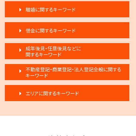
不動産 明け渡し 調停
遺産分割 第三者
離婚に関するキーワード
賃料増額 調停申立書
生前贈与 注意
不動産 弁護士
相続登記 義務化 過去の相続
離婚 子供 影響
不動産 明け渡し 強制執行
相続放棄 デメリット
借金に関するキーワード
離婚 不受理届
不動産 明け渡し 期間
執行人 遺言 相続
離婚 不倫 慰謝料
再開発 立ち退き
相続 争い
破産 法人
離婚 話し合い
成年後見・任意後見などに
賃料増額 弁護士
相続 遠方
民事再生 個人
関するキーワード
離婚 相手が拒否
賃料増額 借地借家法
遺言 執行しない
民事再生 個人 流れ
調停離婚 慰謝料
家賃 滞納 引越し
相続 分割
任意後見制度 家族信託
破産 弁護士
不動産登記・商業登記・法人登記全般に関する
離婚調停 不成立
不動産 生前贈与
遺留分 計算
成年後見制度 費用
キーワード
任意整理 銀行
離婚 円満調停
退去 立会い トラブル
生前贈与とは 住宅
任意後見制度 メリット
民事再生 弁済
協議離婚 流れ
家賃 滞納 弁護士
生前贈与 注意点
登記手続き 弁護士
任意後見制度 権利
民事再生 弁済額
モラハラ 離婚したい
不動産売買契約 注意点
エリアに関するキーワード
相続 弁護士
不動産登記 売買
任意後見制度 申し立て
民事再生法 個人
離婚 弁護士
家賃滞納 強制退去
相続放棄
法人登記 個人事業主
成年後見 不正
破産 賠償金
離婚 不動産 財産分与
不動産 売る
遺産分割 調停
三鷹市 相続
商業登記 義務
任意後見制度 弁護士
民事再生 遅延損害金
調停離婚 弁護士
家賃 滞納 対応
遺言 執行 期限
狛江市 成年後見
不動産登記法
任意後見制度 できること
任意整理 影響
離婚 浮気
家賃 滞納 延滞料
相続 分割協議書
調布市 相続
不動産登記 弁護士
任意後見制度 義務
借金 弁護士
離婚 円満
不動産 売買
三鷹市 成年後見
商業登記 不動産登記 違い
成年後見人 手続き 家族
個人再生 デメリット
離婚 子供 戸籍