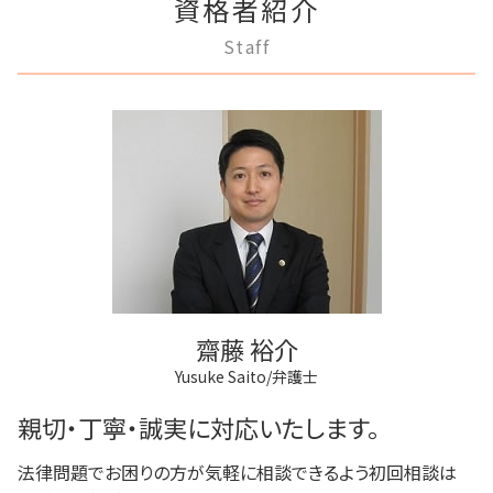
家賃 滞納 法的措置
資格者紹介
稲城市 成年後見
不動産登記
成年後見制度 手続き
破産 会社
モラハラ 離婚 証拠
滞納 弁護士
調布市 登記全般
商業登記 罰則
任意後見制度 本人
Staff
借金 調停
離婚 不動産
稲城市 相続
法人登記 メリット
家族信託 弁護士
借金 差し押さえ
調停離婚 協議離婚
多摩市 離婚 相談
不動産登記 アパート
家族信託 できること
借金返済
離婚裁判 何年かかる
三鷹市 離婚 相談
法人登記 マンション
成年後見制度 わかりやすく
任意整理 流れ
稲城市 不動産トラブル
不動産登記 売主
任意後見制度 法律
民事再生法とは 法人
府中市 離婚 相談
登記手続き 法人
任意後見制度 代理人
破産宣告 自己破産
狛江市 離婚 相談
法人登記 代行
成年後見人制度 申し立て
府中市 相続
商業登記 番号
任意後見制度とは
多摩市 成年後見
法人登記 罰金
成年後見 デメリット
狛江市 不動産トラブル
法人登記とは
狛江市 相続
商業登記 弁護士
調布市 借金問題
不動産登記 期限
齋藤 裕介
三鷹市 不動産トラブル
Yusuke Saito/弁護士
三鷹市 借金問題
稲城市 借金問題
親切・丁寧・誠実に対応いたします。
法律問題でお困りの方が気軽に相談できるよう初回相談は