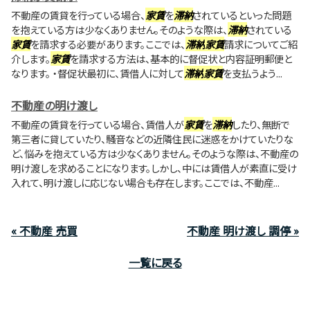
不動産の賃貸を行っている場合、
家賃
を
滞納
されているといった問題
を抱えている方は少なくありません。そのような際は、
滞納
されている
家賃
を請求する必要があります。ここでは、
滞納
家賃
請求についてご紹
介します。
家賃
を請求する方法は、基本的に督促状と内容証明郵便と
なります。 ・督促状最初に、賃借人に対して
滞納
家賃
を支払うよう...
不動産の明け渡し
不動産の賃貸を行っている場合、賃借人が
家賃
を
滞納
したり、無断で
第三者に貸していたり、騒音などの近隣住民に迷惑をかけていたりな
ど、悩みを抱えている方は少なくありません。そのような際は、不動産の
明け渡しを求めることになります。しかし、中には賃借人が素直に受け
入れて、明け渡しに応じない場合も存在します。ここでは、不動産...
« 不動産 売買
不動産 明け渡し 調停 »
一覧に戻る