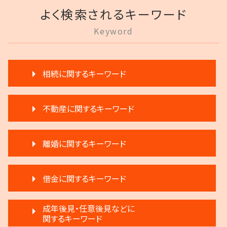
よく検索されるキーワード
Keyword
相続に関するキーワード
公正証書遺言 証人
不動産に関するキーワード
相続登記 義務化 過去の相続
相続放棄
不動産 売る
生前贈与 注意点
離婚に関するキーワード
滞納家賃請求 時効
相続 争い
滞納 家賃 分割 交渉
限定承認 相続
離婚 円満調停
不動産 弁護士
遺言 執行 いつ
借金に関するキーワード
モラハラ 離婚したい
賃料増額 更新
遺留分 計算
離婚 慰謝料
家賃 滞納 延滞料
遺産分割 調停
民事再生法 個人
離婚 浮気 慰謝料
成年後見・任意後見などに
不動産 明け渡し請求
遺言 執行 相続人
破産 法人
関するキーワード
親権争い 父親が勝つ場合
不動産 明け渡し 期間
生前贈与とは 住宅