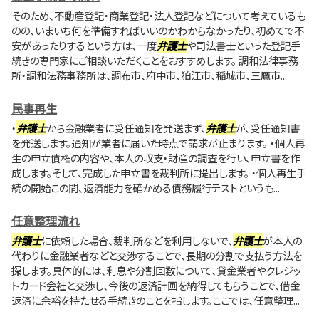
そのため、不動産登記・商業登記・法人登記などについて考えているも
のの、いまいち何を準備すればいいのかわからなかったり、初めてで不
安があったりするという方は、一度
弁護士
や司法書士といった登記手
続きの専門家にご相談いただくことをおすすめします。 調和法律事務
所・調和法務事務所は、調布市、府中市、狛江市、稲城市、三鷹市...
民事再生
・
弁護士
から金融業者に受任通知を発送まず、
弁護士
が、受任通知書
を発送します。通知が業者に届いた時点で請求が止まります。 ・個人再
生の申立債権の内容や、本人の収支・財産の調査を行い、申立書を作
成します。そして、完成した申立書を裁判所に提出します。 ・個人再生手
続の開始この間、返済能力を確かめる債務履行テストというも...
任意整理流れ
弁護士
に依頼した場合、裁判所などを利用しないで、
弁護士
が本人の
代わりに金融業者などと交渉することで、長期の分割で支払う方法を
探します。具体的には、利息や分割回数について、貸金業者やクレジッ
トカード会社と交渉し、今後の返済計画を納得してもらうことで、借金
返済に余裕を持たせる手続きのことを指します。ここでは、任意整理...