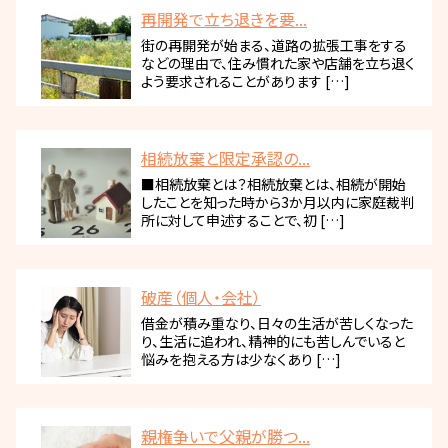
再開発で立ち退きを要...
街の再開発が始まる、道路の拡張工事をする
などの理由で、住み慣れた家や店舗を立ち退く
よう要求されることがあります […]
相続放棄と限定承認の...
■相続放棄とは？相続放棄とは、相続が開始
したことを知った時から3か月以内に家庭裁判
所に対して申述することで、初 […]
破産（個人・会社）
借金が積み重なり、日々の生活が苦しくなった
り、生活に追われ、精神的にも苦しんでいると
悩みを抱える方は少なくあり […]
親権争いで父親が勝つ...