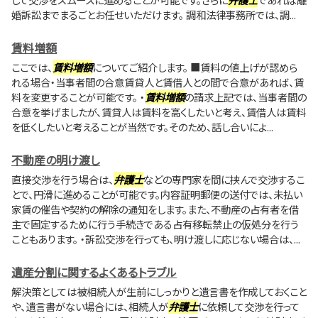
婚訴訟までまるごとお任せいただけます。 調和法律事務所では、調...
賃料増額
ここでは、
賃料増額
についてご紹介します。 ■賃料の値上げが認めら
れる場合・当事者間の合意賃貸人と賃借人との間で合意があれば、賃
料を変更することが可能です。 ・
賃料増額
の請求上記では、当事者間の
合意を挙げましたが、賃貸人は賃料を高くしたいと考え、賃借人は賃料
を低くしたいと考えることが当然です。そのため、話し合いによ...
不動産の明け渡し
直接交渉を行う場合は、
弁護士
などの専門家を間に挟んで交渉するこ
とで、円滑に進めることが可能です。内容証明郵便の送付では、未払い
家賃の催告や契約の解除の通知をします。また、不動産の占有者を借
主で固定するために行う手続きである占有移転禁止の仮処分を行う
こともあります。 ・訴訟交渉を行っても、明け渡しに応じない場合は、...
遺産分割に関するよくあるトラブル
解決策としては被相続人が生前にしっかりと遺言書を作成しておくこと
や、遺言書がない場合には、相続人が
弁護士
に依頼して交渉を行って