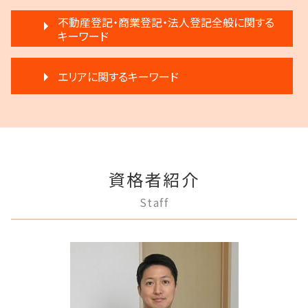
任意整理 影響
調停離婚 慰謝料
家賃 滞納 弁護士
相続 分割協議書
成年後見 不正
任意整理 不動産
不動産登記・商業登記・法人登記全般に関する
離婚 子供 戸籍
滞納 弁護士
遺言 執行 期限
成年後見制度 費用
キーワード
借金 調停
離婚 応じない
不動産 生前贈与
生前贈与 分割
任意後見制度 義務
民事再生 遅延損害金
協議離婚 弁護士
家賃 滞納 分割 支払い
遺言 執行
登記手続き 弁護士
任意後見制度 弁護士
民事再生と破産 違い
離婚 不倫 慰謝料
滞納 家賃
エリアに関するキーワード
相続 遺留分 割合
不動産登記 弁護士
任意後見制度 本人
民事再生 個人
離婚 不動産
不動産売買契約 注意点
相続 相談
不動産登記法
任意後見制度 申し立て
個人再生 デメリット
調停離婚 流れ
再開発 立ち退き
限定承認とは 弁護士
府中市 相続
不動産登記 期限
任意後見制度 権利
自己破産 条件
協議離婚 流れ
家賃 滞納 引越し
相続人 調査 費用
狛江市 離婚 相談
不動産登記 売主
成年後見 デメリット
破産 倒産 違い
離婚調停 不利な発言
退去 立会い トラブル
相続 遺産分割協議書
三鷹市 借金問題
法人登記 メリット
成年後見制度 わかりやすく
破産宣告 自己破産
離婚 不受理届
家賃 滞納 法的措置
稲城市 成年後見
法人登記 罰金
任意後見制度 法人
破産 個人
調停離婚 協議離婚
家賃滞納 強制退去
資格者紹介
稲城市 不動産トラブル
弁護士 登記手続
成年後見人制度 申し立て
借金 弁護士
離婚調停 不成立
賃料増額 交渉
多摩市 借金問題
法人登記 代行
成年後見制度 手続き
Staff
個人再生 メリット
離婚裁判 何年かかる
府中市 成年後見
商業登記 合併
任意後見制度 代理人
任意整理 複数社
離婚 浮気
多摩市 離婚 相談
不動産登記 義務化
任意後見制度とは
任意整理 住宅ローン
離婚 条件
狛江市 不動産トラブル
商業登記 番号
成年後見 弁護士
任意整理 弁護士
多摩市 成年後見
法人登記 個人事業主
任意後見制度 できること
借金 差し押さえ
稲城市 相続
商業登記 罰則
家族信託 できること
破産 賠償金
稲城市 離婚 相談
商業登記 弁護士
任意後見制度 家族信託