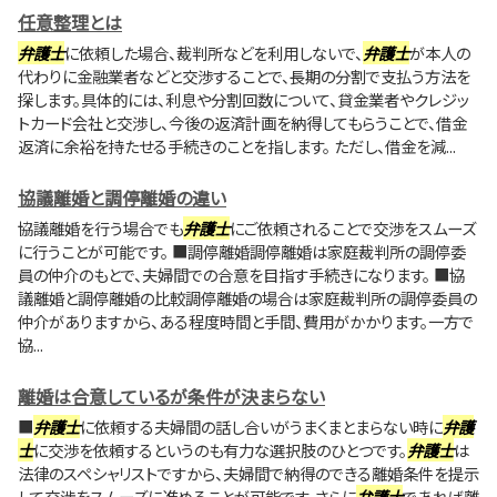
任意整理とは
弁護士
に依頼した場合、裁判所などを利用しないで、
弁護士
が本人の
代わりに金融業者などと交渉することで、長期の分割で支払う方法を
探します。具体的には、利息や分割回数について、貸金業者やクレジッ
トカード会社と交渉し、今後の返済計画を納得してもらうことで、借金
返済に余裕を持たせる手続きのことを指します。 ただし、借金を減...
協議離婚と調停離婚の違い
協議離婚を行う場合でも
弁護士
にご依頼されることで交渉をスムーズ
に行うことが可能です。 ■調停離婚調停離婚は家庭裁判所の調停委
員の仲介のもとで、夫婦間での合意を目指す手続きになります。 ■協
議離婚と調停離婚の比較調停離婚の場合は家庭裁判所の調停委員の
仲介がありますから、ある程度時間と手間、費用がかかります。一方で
協...
離婚は合意しているが条件が決まらない
■
弁護士
に依頼する夫婦間の話し合いがうまくまとまらない時に
弁護
士
に交渉を依頼するというのも有力な選択肢のひとつです。
弁護士
は
法律のスペシャリストですから、夫婦間で納得のできる離婚条件を提示
して交渉をスムーズに進めることが可能です。さらに
弁護士
であれば離