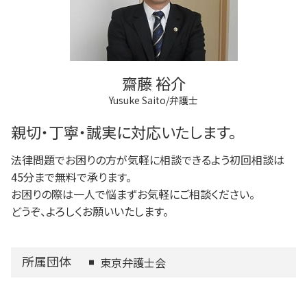
狛江市 借金問題
法人登記とは
任意後見制度 法律
狛江市 相続
不動産登記 アパート
任意後見制度 家族信託 違い
調布市 離婚 相談
法人登記 マンション
調布市 不動産トラブル
商業登記 不動産登記 違い
府中市 登記全般
商業登記 義務
齋藤 裕介
狛江市 成年後見
Yusuke Saito/弁護士
調布市 相続
多摩市 不動産トラブル
親切・丁寧・誠実に対応いたします。
法律問題でお困りの方が気軽に相談できるよう初回相談は
45分まで無料で承ります。
お困りの際は一人で悩まずお気軽にご相談ください。
どうぞ、よろしくお願いいたします。
所属団体
東京弁護士会