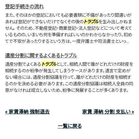
登記手続きの流れ
また、そのほかの登記においても必要書類に不備があったり間違いが
あれば登記ができないだけでなくその後の
トラブル
を生み出しかねま
せん。 そのため、不動産登記・商業登記・法人登記などについて考えて
いるものの、いまいち何を準備すればいいのかわからなかったり、初め
てで不安があったりするという方は、一度弁護士や司法書士といっ...
遺産分割に関するよくあるトラブル
遺産分割でよくある
トラブル
として、相続人間で誰がどれだけの財産を
相続するのか紛争が発生してしまうケースがあります。遺言で定めが
ない場合には、遺産分割協議を行って、誰がどれだけの財産を相続す
るのかを決める必要があります。この遺産分割協議は相続人全員の同
意がなければ成立しないため、紛争に発展することが多くあります。
« 家賃滞納 強制退去
家賃 滞納 分割 支払い »
一覧に戻る