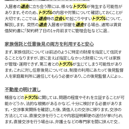
入居者の
退去
に立ち会う際には、様々な
トラブル
が発生する可能性が
あります。そのため、
トラブル
の内容や対策について確認しておくことが
大切です。ここでは、
退去
時の
立会い
で起こりやすい
トラブル
について、
解説します。 突然の
退去
入居者が部屋を
退去
する場合、通常は賃貸
借契約書に「契約終了日の1ヶ月前までに管理会社などに退...
家族信託と任意後見の両方を利用すると安心
まず、家族信託については前述のように特定の財産を指定して信託す
ることとなりますが、逆に言えば指定しなかった財産については家族
が管理・運用できず、第三者との
トラブル
が生じてしまう可能性があり
ます。これに対し任意後見については、制度の利用にあたって後見監督
人を家庭裁判所に選任してもらう必要があり、この後見監督人によっ...
不動産の明け渡し
騒音などの
トラブル
に関しては、問題の程度やそれを立証することが可
能かどうか、法的な根拠があるかなど、十分に検討する必要がありま
す。 ・交渉事実関係を確認した後、賃借人との交渉に移ります。交渉の
方法としては、直接交渉を行うことや内容証明郵便の送付が挙げられ
ます。直接交渉を行う場合は、弁護士などの専門家を間に挟んで交...