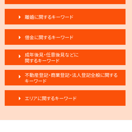
相続登記 義務化 過去の相続
不動産 明け渡し 強制執行
遺言 執行 相続人
離婚に関するキーワード
不動産 弁護士
相続 遺産分割協議書
滞納家賃請求 時効
相続放棄
離婚 慰謝料
家賃 滞納 引越し
生前贈与 注意点
借金に関するキーワード
調停離婚 弁護士
家賃 滞納 対応
相続放棄 デメリット
離婚 相手が拒否
不動産 生前贈与
公正証書遺言 証人
借金返済
離婚 子供 戸籍
成年後見・任意後見などに
賃料増額 調停申立書
遺産分割 調停
民事再生法とは 法人
関するキーワード
離婚 円満
不動産 売買
生前贈与 注意
民事再生と破産 違い
離婚裁判 何年かかる
不動産 明け渡し請求
遺言 執行 期限
任意後見制度 権利
個人再生 デメリット
不動産登記・商業登記・法人登記全般に関する
離婚 応じない
退去 立会い トラブル
相続人申告登記 デメリット
成年後見 弁護士
キーワード
破産 弁護士
離婚 不受理届
家賃 滞納 法的措置
相続 弁護士
成年後見制度 手続き
任意整理 不動産
モラハラ 離婚したい
不動産 売る
相続 分割協議書
不動産登記 売主
家族信託 できること
民事再生法 個人
離婚 話し合い
不動産 明け渡し 期間
エリアに関するキーワード
相続 弁護士費用
不動産登記
任意後見制度 義務
破産 倒産 違い
離婚 弁護士
滞納 家賃
相続 遺留分 割合
法人登記 マンション
任意後見制度 本人
任意整理 流れ
協議離婚 流れ
滞納 家賃 分割 交渉
遺言 執行 いつ
調布市 相続
法人登記 代行
成年後見制度 わかりやすく
任意整理 影響
調停離婚 協議離婚
家賃 滞納 分割 支払い
遺産分割 弁護士 メリット
三鷹市 不動産トラブル
不動産登記 義務化
任意後見制度 家族信託 違い
民事再生 遅延損害金
離婚 不倫 慰謝料
不動産 明け渡し 調停
遺言 執行
狛江市 借金問題
商業登記 不動産登記 違い
成年後見 不正
破産 賠償金
離婚調停 不成立