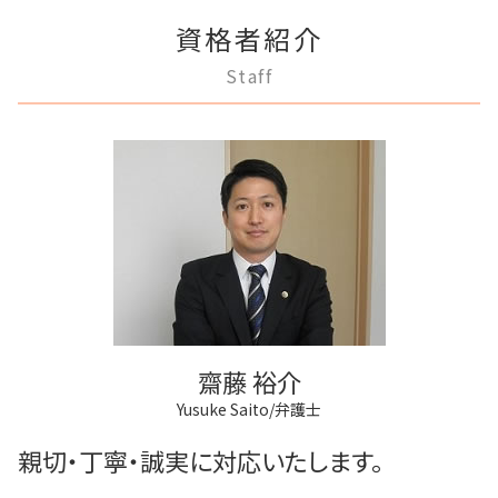
家賃 値上げ 交渉
狛江市 離婚 相談
登記手続き 弁護士
任意後見制度 家族信託
破産宣告 自己破産
離婚 不動産 財産分与
不動産売買契約 注意点
資格者紹介
調布市 登記全般
不動産登記 弁護士
成年後見 デメリット
任意整理 弁護士
離婚 不動産
再開発 立ち退き
府中市 離婚 相談
不動産登記 売買
任意後見制度 弁護士
Staff
民事再生 個人
協議離婚 弁護士
府中市 不動産トラブル
不動産登記 期限
任意後見制度とは
破産 会社
親権争い 父親が勝つ場合
稲城市 離婚 相談
弁護士 登記手続
任意後見制度 法律
破産 個人
離婚調停 不利な発言
調布市 不動産トラブル
法人登記とは
任意後見制度 メリット
借金 弁護士
多摩市 成年後見
法人登記 メリット
任意後見制度 法人
破産 法人
狛江市 相続
商業登記 合併
成年後見人 手続き 家族
借金 差し押さえ
多摩市 相続
登記手続き 法人
家族信託 弁護士
調布市 借金問題
不動産登記法
任意後見制度 申し立て
多摩市 借金問題
商業登記 弁護士
成年後見制度 費用
多摩市 離婚 相談
商業登記 義務
府中市 登記全般
商業登記 罰則
稲城市 相続
不動産登記 アパート
齋藤 裕介
調布市 離婚 相談
Yusuke Saito/弁護士
稲城市 不動産トラブル
府中市 成年後見
親切・丁寧・誠実に対応いたします。