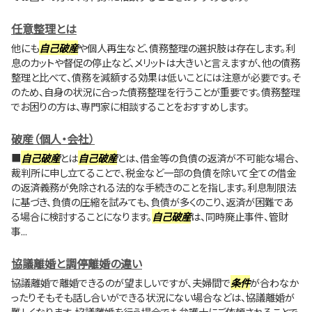
任意整理とは
他にも
自己破産
や個人再生など、債務整理の選択肢は存在します。利
息のカットや督促の停止など、メリットは大きいと言えますが、他の債務
整理と比べて、債務を減額する効果は低いことには注意が必要です。そ
のため、自身の状況に合った債務整理を行うことが重要です。債務整理
でお困りの方は、専門家に相談することをおすすめします。
破産（個人・会社）
■
自己破産
とは
自己破産
とは、借金等の負債の返済が不可能な場合、
裁判所に申し立てることで、税金など一部の負債を除いて全ての借金
の返済義務が免除される法的な手続きのことを指します。利息制限法
に基づき、負債の圧縮を試みても、負債が多くのこり、返済が困難であ
る場合に検討することになります。
自己破産
は、同時廃止事件、管財
事...
協議離婚と調停離婚の違い
協議離婚で離婚できるのが望ましいですが、夫婦間で
条件
が合わなか
ったりそもそも話し合いができる状況にない場合などは、協議離婚が
難しくなります。協議離婚を行う場合でも弁護士にご依頼されることで