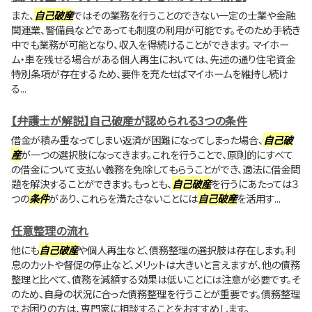
また、
自己破産
ではその業務を行うことのできない一定の士業や金融
関連業、警備員などであっても制度の利用が可能です。そのため手続き
中でも業務が可能となり、収入を得続けることができます。 マイホー
ム・車を残せる場合がある個人再生においては、先述の通り住宅資金
特別条項が存在するため、要件を充たせばマイホームを維持し続け
る...
【弁護士が解説】自己破産が認められる3つの条件
借金が積み重なってしまい返済が困難になってしまった場合、
自己破
産
が一つの選択肢になってきます。これを行うことで、原則的にすべて
の借金について支払い義務を免除してもらうことができ、適法に借金問
題を解決することができます。もっとも、
自己破産
を行うにあたっては３
つの
条件
があり、これらを満たさないことには
自己破産
を活用す...
任意整理の流れ
他にも
自己破産
や個人再生など、債務整理の選択肢は存在します。利
息のカットや督促の停止など、メリットは大きいと言えますが、他の債務
整理と比べて、債務を減額する効果は低いことには注意が必要です。そ
のため、自身の状況に合った債務整理を行うことが重要です。債務整理
でお困りの方は、専門家に相談することをおすすめします。