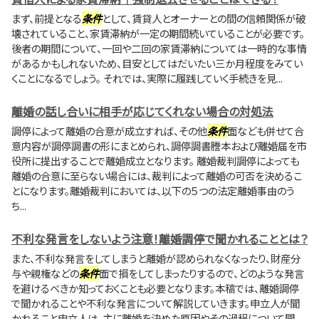
まず、前提となる
条件
として、賃貸人とオーナーとの間の信頼関係が破
壊されていること、家賃滞納が一定の期間続いていることが必要です。
後者の期間について、一回や二回の家賃滞納については一時的な事情
があるかもしれないため、目安としてはだいたい三か月程度をみてい
くことになるでしょう。 それでは、実際に履践していく手続きを見...
離婚の話し合いに相手が応じてくれない場合の対処法
調停によって離婚の合意が成立すれば、その他
条件
面なども併せて合
意内容が調停調書の形にまとめられ、調停調書謄本および離婚届を市
役所に提出することで離婚成立となります。 離婚裁判調停によっても
離婚の合意に至らない場合には、裁判によって離婚の可否を決めるこ
とになります。離婚裁判においては、以下の５つの法定離婚事由のう
ち...
不利な発言をしないよう注意！離婚調停で聞かれることとは？
また、不利な発言をしてしまうと離婚が認められなくなったり、財産分
与や親権などの
条件
面で損をしてしまったりするので、どのような発言
を避けるべきか知っておくことも必要となります。本稿では、離婚調停
で聞かれることや不利な発言について解説していきます。申立人が聞
かれること申立人は、主に離婚を決めた原因やその過程について聞...