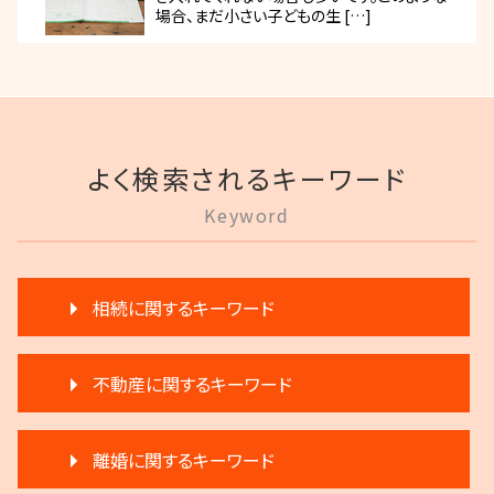
場合、まだ小さい子どもの生 […]
よく検索されるキーワード
Keyword
相続に関するキーワード
相続人申告登記 デメリット
不動産に関するキーワード
公正証書遺言 証人
遺言 執行 相続人
不動産 弁護士
限定承認 相続
離婚に関するキーワード
滞納 家賃 分割 交渉
相続登記 義務化 過去の相続