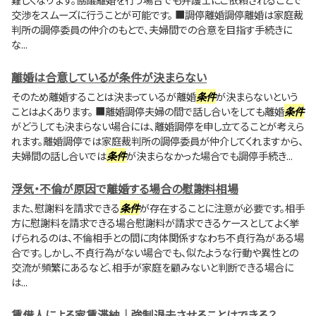
交渉をスムーズに行うことが可能です。 ■調停離婚調停離婚は家庭裁
判所の調停委員の仲介のもとで、夫婦間での合意を目指す手続きに
な...
離婚は合意しているが条件が決まらない
そのため離婚することは決まっているが離婚
条件
が決まらないという
ことはよくあります。 ■離婚調停夫婦の間で話し合いをしても離婚
条件
がどうしても決まらない場合には、離婚調停を申し立てることが考えら
れます。離婚調停では家庭裁判所の調停委員が仲介してくれますから、
夫婦間の話し合いでは
条件
が決まらなかった場合でも調停手続き...
浮気・不倫が原因で離婚する場合の慰謝料相場
また、慰謝料を請求できる
条件
が存在することに注意が必要です。相手
方に慰謝料を請求できる場合慰謝料が請求できるケースとしてよく挙
げられるのは、不倫相手との間に肉体関係すなわち不貞行為がある場
合です。しかし、不貞行為がない場合でも、似たような行動や異性との
交流が頻繁にあるなど、相手が家庭を顧みないと判断できる場合に
は...
賃借人による家賃滞納｜強制退去させることはできる？