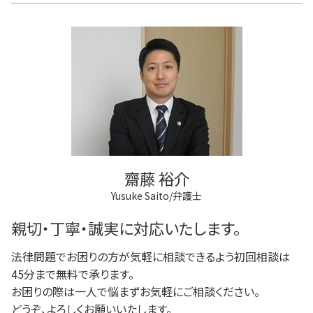
任意後見制度 できること
破産 個人
離婚調停 不利な発言
稲城市 相続
弁護士 登記手続
成年後見人 手続き 家族
任意整理 弁護士
離婚 円満
多摩市 成年後見
法人登記 代行
任意後見制度 法人
民事再生 遅延損害金
府中市 不動産トラブル
商業登記 義務
任意後見制度 義務
任意整理 不動産
多摩市 借金問題
不動産登記 義務化
任意後見制度とは
民事再生 弁済
府中市 借金問題
商業登記 罰則
家族信託 弁護士
三鷹市 離婚 相談
登記手続き 弁護士
家族信託 できること
三鷹市 借金問題
不動産登記 弁護士
任意後見制度 法律
調布市 不動産トラブル
不動産登記
狛江市 相続
商業登記 番号
稲城市 不動産トラブル
不動産登記 売買
齋藤 裕介
府中市 相続
Yusuke Saito/弁護士
狛江市 離婚 相談
府中市 成年後見
親切・丁寧・誠実に対応いたします。
法律問題でお困りの方が気軽に相談できるよう初回相談は
45分まで無料で承ります。
お困りの際は一人で悩まずお気軽にご相談ください。
どうぞ、よろしくお願いいたします。