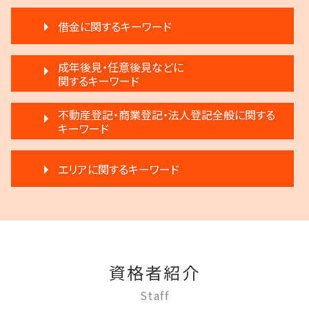
再開発 立ち退き
生前贈与 注意
協議離婚 流れ
不動産 明け渡し請求
遺産分割 第三者
借金に関するキーワード
離婚 不受理届
家賃 滞納 対応
相続 相談
離婚裁判 何年かかる
滞納 弁護士
相続 争い
破産 弁護士
離婚 相手が拒否
成年後見・任意後見などに
不動産売買契約 注意点
相続放棄
任意整理 影響
関するキーワード
離婚 浮気
不動産 明け渡し 期間
相続 遺留分 割合
破産 倒産 違い
離婚 条件
滞納家賃請求 時効
限定承認とは 弁護士
任意後見制度 弁護士
破産 会社
不動産登記・商業登記・法人登記全般に関する
モラハラ 離婚したい
家賃 滞納 引越し
生前贈与 弁護士
任意後見制度 家族信託 違い
キーワード
民事再生法とは 法人
離婚 子供 影響
家賃滞納 強制退去
相続 分割
成年後見 不正
破産 賠償金
離婚 新しい戸籍
賃料増額 更新
生前贈与とは 住宅
不動産登記 期限
成年後見制度 わかりやすく
個人再生 メリット
協議離婚 弁護士
家賃 滞納 弁護士
エリアに関するキーワード
遺言 執行しない
法人登記とは
成年後見人制度 申し立て
民事再生 個人
調停離婚 流れ
家賃 値上げ 交渉
相続 弁護士
不動産登記法
任意後見制度 代理人
任意整理 流れ
離婚 弁護士
家賃 滞納 延滞料
相続 遠方
調布市 借金問題
商業登記 不動産登記 違い
任意後見制度 申し立て
任意整理 住宅ローン
離婚 浮気 慰謝料
退去 立会い トラブル
相続放棄 デメリット
狛江市 成年後見
登記手続き 法人
任意後見制度 家族信託
破産 代表取締役
離婚 応じない
賃料増額 交渉
相続 分割協議書
調布市 成年後見
不動産登記 売主
任意後見制度 権利
破産宣告 自己破産
調停離婚 慰謝料
賃料増額 弁護士
多摩市 離婚 相談
法人登記 マンション
任意後見制度 本人
民事再生 弁護士
モラハラ 離婚 証拠
不動産 生前贈与
資格者紹介
三鷹市 成年後見
商業登記 合併
成年後見制度 手続き
任意整理 銀行
離婚 慰謝料
不動産 明け渡し 弁護士
調布市 相続
商業登記 弁護士
任意後見制度 メリット
Staff
借金 弁護士
離婚 話し合い
多摩市 不動産トラブル
法人登記 個人事業主