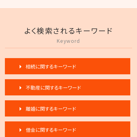
よく検索されるキーワード
Keyword
相続に関するキーワード
相続 遺留分 割合
不動産に関するキーワード
生前贈与 弁護士
生前贈与 注意
賃料増額 更新
相続 弁護士費用
離婚に関するキーワード
賃料増額 借地借家法
相続放棄
滞納 弁護士
相続 争い
離婚 慰謝料
家賃滞納 強制退去
生前贈与とは 住宅
借金に関するキーワード
離婚 不倫 慰謝料
家賃 滞納 法的措置
遺言 執行 いつ