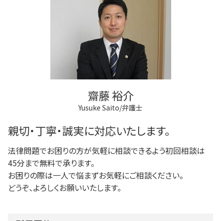
府中市 不動産トラブル
商業登記 番号
任意後見制度 法人
個人再生 メリット
調布市 離婚 相談
商業登記 合併
任意後見制度 義務
借金 差し押さえ
多摩市 借金問題
不動産登記
任意後見制度 代理人
稲城市 借金問題
弁護士 登記手続
成年後見制度 手続き
狛江市 借金問題
法人登記 メリット
任意後見制度 権利
多摩市 離婚 相談
法人登記 罰金
府中市 借金問題
登記手続き 弁護士
調布市 相続
法人登記とは
齋藤 裕介
調布市 登記全般
Yusuke Saito/弁護士
調布市 不動産トラブル
稲城市 離婚 相談
親切・丁寧・誠実に対応いたします。
法律問題でお困りの方が気軽に相談できるよう初回相談は
45分まで無料で承ります。
お困りの際は一人で悩まずお気軽にご相談ください。
どうぞ、よろしくお願いいたします。