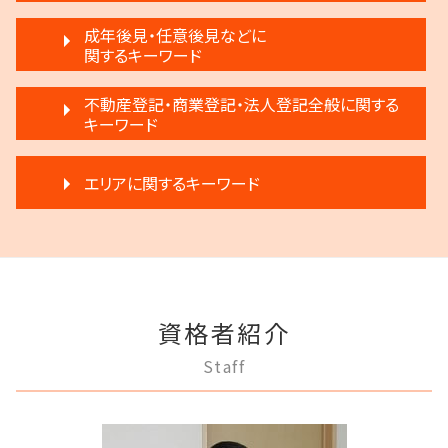
調停離婚 弁護士
不動産 明け渡し 期間
限定承認とは 弁護士
任意整理 住宅ローン
離婚 子供 影響
成年後見・任意後見などに
家賃 滞納 弁護士
生前贈与 分割
破産 賠償金
関するキーワード
離婚 条件
不動産売買契約 注意点
相続 遺産分割協議書
民事再生法とは 法人
離婚 相手が拒否
滞納家賃請求 時効
相続 分割協議書
任意後見制度 できること
破産 法人
不動産登記・商業登記・法人登記全般に関する
離婚裁判 何年かかる
不動産 売る
相続 遠方
家族信託 弁護士
キーワード
借金返済
離婚調停 不成立
滞納 家賃 分割 交渉
相続 分割
成年後見 弁護士
自己破産 条件
協議離婚 弁護士
家賃 滞納 対応
限定承認 相続
不動産登記法
任意後見制度 家族信託 違い
民事再生 弁済
離婚 浮気
家賃 値上げ 交渉
エリアに関するキーワード
遺産分割 調停
不動産登記 弁護士
任意後見制度 申し立て
民事再生 弁護士
モラハラ 離婚 証拠
家賃 滞納 分割 支払い
遺言 執行しない
商業登記 罰則
成年後見 デメリット
破産 倒産 違い
離婚 不受理届
不動産 明け渡し 強制執行
遺産分割 弁護士 メリット
府中市 登記全般
商業登記 義務
任意後見制度 本人
破産 個人
離婚 子供 戸籍
不動産 弁護士
生前贈与 注意点
狛江市 相続
不動産登記 期限
成年後見人制度 申し立て
破産 会社
調停離婚 流れ
不動産 明け渡し 弁護士
遺言 執行 相続人
多摩市 成年後見
法人登記 マンション
成年後見 不正
民事再生 遅延損害金
離婚 応じない
不動産 明け渡し 調停
狛江市 離婚 相談
商業登記 不動産登記 違い
任意後見制度とは
個人再生 デメリット
調停離婚 慰謝料
賃料増額 弁護士
資格者紹介
調布市 成年後見
登記手続き 法人
成年後見制度 わかりやすく
任意整理 不動産
調停離婚 協議離婚
退去 立会い トラブル
稲城市 不動産トラブル
法人登記 代行
家族信託 できること
Staff
民事再生法 個人
協議離婚 流れ
狛江市 成年後見
不動産登記 売主
任意後見制度 弁護士
任意整理 銀行
離婚 円満
稲城市 成年後見
商業登記 弁護士
任意後見制度 家族信託
任意整理 弁護士
モラハラ 離婚したい
三鷹市 相続
不動産登記 義務化
成年後見人 手続き 家族
任意整理 複数社