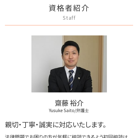
狛江市 離婚 相談
登記手続き 弁護士
任意後見制度 家族信託
破産 会社
離婚調停 不成立
賃料増額 借地借家法
資格者紹介
多摩市 不動産トラブル
不動産登記 義務化
任意後見制度 法人
借金 調停
離婚 不動産 財産分与
不動産 明け渡し 調停
調布市 成年後見
不動産登記 期限
成年後見 不正
Staff
破産 個人
協議離婚 流れ
府中市 不動産トラブル
商業登記 弁護士
家族信託 弁護士
破産 倒産 違い
協議離婚 弁護士
多摩市 借金問題
弁護士 登記手続
成年後見人制度 申し立て
任意整理 流れ
離婚 浮気
調布市 借金問題
不動産登記
任意後見制度 代理人
任意整理 不動産
狛江市 相続
法人登記 代行
成年後見人 手続き 家族
任意整理 住宅ローン
狛江市 不動産トラブル
法人登記 個人事業主
成年後見制度 わかりやすく
破産宣告 自己破産
多摩市 離婚 相談
商業登記 罰則
成年後見制度 費用
稲城市 借金問題
法人登記 マンション
任意後見制度 メリット
調布市 登記全般
不動産登記法
任意後見制度 権利
狛江市 成年後見
登記手続き 法人
稲城市 不動産トラブル
商業登記 合併
府中市 相続
不動産登記 売買
齋藤 裕介
府中市 借金問題
Yusuke Saito/弁護士
調布市 相続
調布市 不動産トラブル
親切・丁寧・誠実に対応いたします。
法律問題でお困りの方が気軽に相談できるよう初回相談は