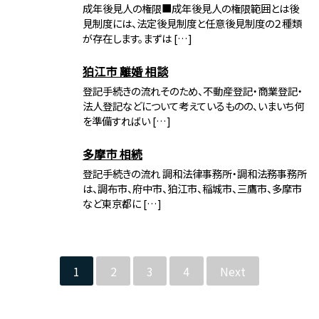
成年後見人の権限■成年後見人の権限範囲とは後
見制度には、法定後見制度と任意後見制度の２種類
が存在します。まずは […]
狛江市 離婚 相談
登記手続きの流れそのため、不動産登記・商業登記・
法人登記などについて考えているものの、いまいち何
を準備すればい […]
多摩市 相続
登記手続きの流れ 調和法律事務所・調和法務事務所
は、調布市、府中市、狛江市、稲城市、三鷹市、多摩市
など東京都に […]
1
2
3
4
Next