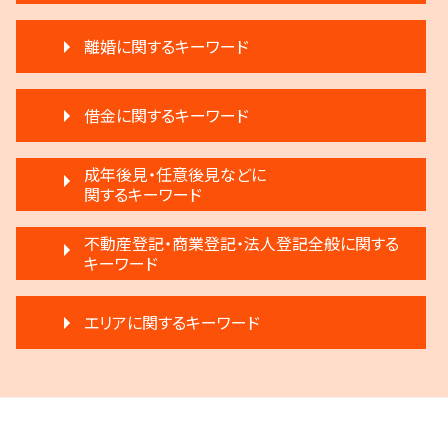
相続 遺産分割協議書
滞納 家賃
限定承認とは 弁護士
離婚に関するキーワード
賃料増額 更新
遺言 執行しない
不動産 明け渡し 強制執行
生前贈与 注意
調停離婚 慰謝料
不動産 売る
相続人申告登記 デメリット
借金に関するキーワード
離婚 不受理届
不動産 明け渡し 弁護士
相続放棄 デメリット
離婚 浮気 慰謝料
滞納家賃請求 時効
相続 遺留分 割合
民事再生 弁済
離婚 新しい戸籍
成年後見・任意後見などに
不動産 売買
遺言 執行 流れ
民事再生 個人
関するキーワード
モラハラ 離婚したい
家賃 滞納 法的措置
執行人 遺言 相続
破産 賠償金
離婚 子供 戸籍
不動産 明け渡し請求
相続 弁護士
成年後見制度 手続き
民事再生法とは 法人
不動産登記・商業登記・法人登記全般に関する
離婚 条件
賃料増額 調停申立書
遺言 執行 相続人
成年後見 デメリット
キーワード
個人再生 デメリット
モラハラ 離婚 証拠
賃料増額 交渉
公正証書遺言 証人
任意後見制度 できること
破産 代表取締役
離婚 子供 影響
滞納 家賃 分割 交渉
相続放棄
商業登記 義務
家族信託 できること
民事再生 弁護士
調停離婚 流れ
家賃 滞納 延滞料
エリアに関するキーワード
相続 弁護士費用
不動産登記 売主
任意後見制度 本人
任意整理 弁護士
調停離婚 弁護士
不動産売買契約 注意点
遺言 執行 期限
法人登記 罰金
成年後見 弁護士
民事再生法 個人
離婚 円満
家賃 滞納 弁護士
相続 争い
府中市 成年後見
不動産登記 アパート
任意後見制度 弁護士
任意整理 複数社
離婚 慰謝料
家賃 滞納 対応
遺産分割 調停
調布市 離婚 相談
法人登記とは
任意後見制度 法律
破産 法人
離婚 話し合い
退去 立会い トラブル
生前贈与とは 住宅
稲城市 成年後見
不動産登記 弁護士
任意後見制度 義務
借金 差し押さえ
離婚裁判 何年かかる
賃料増額 弁護士