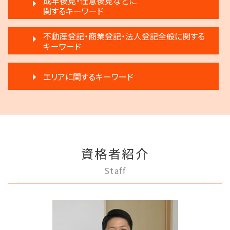
成年後見・任意後見などに
不動産 明け渡し 弁護士
相続人申告登記 デメリット
民事再生 個人 流れ
関するキーワード
離婚 不倫 慰謝料
滞納 家賃 分割 交渉
相続人 調査 費用
任意整理 弁護士
調停離婚 流れ
退去 立会い トラブル
相続 遠方
成年後見 デメリット
民事再生 弁護士
不動産登記・商業登記・法人登記全般に関する
離婚 浮気 慰謝料
不動産 明け渡し 期間
相続 分割協議書
任意後見制度 できること
キーワード
借金 延滞金
離婚 条件
賃料増額 借地借家法
相続 分割
任意後見制度 家族信託
任意整理 不動産
離婚 不受理届
賃料増額 交渉
遺産分割 弁護士 メリット
法人登記とは
成年後見 不正
民事再生 個人
離婚 円満
家賃 値上げ 交渉
エリアに関するキーワード
相続登記 義務化 過去の相続
法人登記 メリット
任意後見制度 代理人
任意整理 銀行
調停離婚 慰謝料
不動産 弁護士
相続 弁護士費用
不動産登記
家族信託 できること
任意整理 影響
離婚 慰謝料
不動産 明け渡し 強制執行
遺産分割 第三者
調布市 離婚 相談
商業登記 番号
成年後見制度 わかりやすく
借金 調停
モラハラ 離婚 証拠
家賃 滞納 分割 支払い
相続 遺留分 割合
府中市 相続
法人登記 マンション
成年後見 弁護士
破産 会社
離婚調停 不成立
不動産 明け渡し請求
遺言 執行しない
三鷹市 借金問題
弁護士 登記手続
家族信託 弁護士
破産 倒産 違い
離婚 円満調停
家賃滞納 強制退去
稲城市 離婚 相談
商業登記 罰則
任意後見制度とは
破産 弁護士
離婚 子供 影響
家賃 滞納 法的措置
資格者紹介
調布市 成年後見
登記手続き 弁護士
任意後見制度 申し立て
破産 法人
離婚 不動産
滞納 家賃
調布市 不動産トラブル
法人登記 個人事業主
任意後見制度 権利
Staff
破産 代表取締役
離婚 新しい戸籍
三鷹市 離婚 相談
不動産登記 売主
成年後見制度 手続き
破産 賠償金
調停離婚 協議離婚
府中市 離婚 相談
商業登記 弁護士
任意後見制度 家族信託 違い
民事再生 弁済
離婚 浮気
三鷹市 相続
商業登記 合併
任意後見制度 メリット
民事再生法 個人
調布市 借金問題
不動産登記 アパート
任意後見制度 法人
破産 個人
多摩市 借金問題
法人登記 罰金