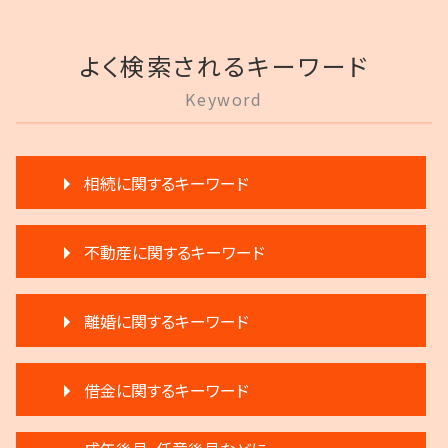
よく検索されるキーワード
Keyword
相続に関するキーワード
相続放棄 デメリット
不動産に関するキーワード
遺言 執行
限定承認 相続
家賃 滞納 延滞料
生前贈与とは 住宅
離婚に関するキーワード
滞納家賃請求 時効
遺言 執行 相続人
不動産売買契約 注意点
公正証書遺言 証人
離婚 不動産 財産分与
不動産 生前贈与
遺言 執行 流れ
借金に関するキーワード
離婚調停 聞かれること
滞納 弁護士
遺言 執行 期限
親権争い 父親が勝つ場合
家賃 滞納 対応
遺産分割 調停
民事再生 弁済額
離婚調停 不利な発言