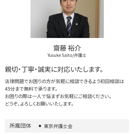
任意後見制度 法律
任意整理 複数社
狛江市 借金問題
不動産登記法
成年後見人 手続き 家族
稲城市 相続
法人登記 代行
成年後見人制度 申し立て
調布市 登記全般
不動産登記 期限
任意後見制度 弁護士
多摩市 不動産トラブル
登記手続き 法人
狛江市 離婚 相談
不動産登記 弁護士
狛江市 不動産トラブル
不動産登記 義務化
齋藤 裕介
多摩市 相続
Yusuke Saito/弁護士
稲城市 不動産トラブル
多摩市 離婚 相談
親切・丁寧・誠実に対応いたします。
法律問題でお困りの方が気軽に相談できるよう初回相談は
45分まで無料で承ります。
お困りの際は一人で悩まずお気軽にご相談ください。
どうぞ、よろしくお願いいたします。
所属団体
東京弁護士会