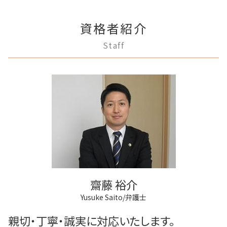
生前贈与 注意
三鷹市 離婚 相談
法人登記 代行
任意後見制度 法律
借金返済
離婚裁判 何年かかる
賃料増額 弁護士
稲城市 離婚 相談
法人登記 罰金
任意後見制度 家族信託 違い
借金 弁護士
離婚 応じない
家賃 滞納 延滞料
資格者紹介
調布市 成年後見
法人登記 メリット
成年後見制度 費用
破産 会社
調停離婚 流れ
家賃 滞納 分割 支払い
府中市 登記全般
商業登記 不動産登記 違い
成年後見制度 わかりやすく
Staff
借金 調停
離婚調停 不利な発言
多摩市 成年後見
商業登記 合併
任意後見制度 家族信託
任意整理 不動産
モラハラ 離婚したい
三鷹市 不動産トラブル
弁護士 登記手続
任意後見制度 弁護士
破産 個人
離婚 条件
調布市 相続
不動産登記法
成年後見制度 手続き
民事再生 個人 流れ
狛江市 借金問題
不動産登記 弁護士
成年後見 弁護士
民事再生 弁済額
狛江市 相続
不動産登記 売買
家族信託 弁護士
破産 賠償金
調布市 離婚 相談
登記手続き 弁護士
成年後見人制度 申し立て
狛江市 成年後見
商業登記 罰則
任意後見制度 法人
稲城市 相続
不動産登記 期限
任意後見制度 できること
府中市 不動産トラブル
不動産登記 売主
狛江市 離婚 相談
法人登記とは
府中市 相続
商業登記 弁護士
齋藤 裕介
多摩市 相続
Yusuke Saito/弁護士
多摩市 不動産トラブル
稲城市 借金問題
親切・丁寧・誠実に対応いたします。