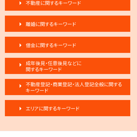
不動産に関するキーワード
生前贈与 注意点
遺言 執行 いつ
家賃 滞納 対応
相続 遠方
離婚に関するキーワード
家賃 滞納 法的措置
相続 遺産分割協議書
不動産 弁護士
相続人申告登記 デメリット
離婚 浮気
不動産 明け渡し 強制執行
相続 争い
借金に関するキーワード
親権争い 父親が勝つ場合
不動産 明け渡し請求
遺言 執行 相続人
離婚 慰謝料
不動産 明け渡し 調停
相続 相談
任意整理 影響
調停離婚 弁護士
成年後見・任意後見などに
賃料増額 借地借家法
遺留分 計算
民事再生法とは 法人
関するキーワード
離婚 子供 戸籍
家賃 滞納 引越し
遺産分割 第三者
民事再生 弁護士
離婚 話し合い
賃料増額 更新
相続 遺留分 割合
任意後見制度 義務
民事再生 遅延損害金
不動産登記・商業登記・法人登記全般に関する
離婚 円満調停
家賃滞納 強制退去
相続放棄 デメリット
任意後見制度 代理人
キーワード
破産 法人
離婚調停 不成立
滞納家賃請求 時効
限定承認とは 弁護士
任意後見制度 申し立て
任意整理 住宅ローン
離婚 不動産
賃料増額 交渉
相続 分割協議書
登記手続き 法人
成年後見人 手続き 家族
民事再生法 個人
離婚 相手が拒否
不動産 売買
エリアに関するキーワード
限定承認 相続
不動産登記 アパート
成年後見 デメリット
任意整理 流れ
離婚 不動産 財産分与
家賃 滞納 弁護士
相続 弁護士
商業登記 番号
任意後見制度 メリット
任意整理 複数社
調停離婚 協議離婚
不動産 明け渡し 期間
相続人 調査 費用
調布市 不動産トラブル
不動産登記 義務化
任意後見制度 権利
破産 代表取締役
モラハラ 離婚 証拠
家賃 値上げ 交渉
相続登記 義務化 過去の相続
調布市 登記全般
法人登記 個人事業主
成年後見 不正
破産宣告 自己破産
協議離婚 弁護士
再開発 立ち退き