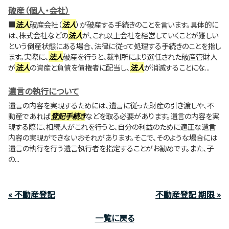
破産（個人・会社）
■
法人
破産会社（
法人
）が破産する手続きのことを言います。具体的に
は、株式会社などの
法人
が、これ以上会社を経営していくことが難しい
という倒産状態にある場合、法律に従って処理する手続きのことを指し
ます。実際に、
法人
破産を行うと、裁判所により選任された破産管財人
が
法人
の資産と負債を債権者に配当し、
法人
が消滅することにな...
遺言の執行について
遺言の内容を実現するためには、遺言に従った財産の引き渡しや、不
動産であれば
登記手続き
などを取る必要があります。遺言の内容を実
現する際に、相続人がこれを行うと、自分の利益のために適正な遺言
内容の実現ができないおそれがあります。そこで、そのような場合には
遺言の執行を行う遺言執行者を指定することがお勧めです。また、子
の...
« 不動産登記
不動産登記 期限 »
一覧に戻る