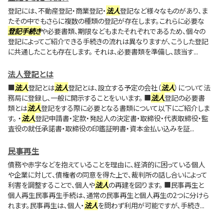
登記には、不動産登記・商業登記・
法人
登記など様々なものがあり、ま
たその中でもさらに複数の種類の登記が存在します。これらに必要な
登記手続き
や必要書類、期限などもまたそれぞれであるため、個々の
登記によってご紹介できる手続きの流れは異なりますが、こうした登記
に共通したことも存在します。 それは、必要書類を準備し、該当す...
法人登記とは
■
法人
登記とは
法人
登記とは、設立する予定の会社（
法人
）について法
務局に登録し、一般に開示することをいいます。 ■
法人
登記の必要書
類とは
法人
登記をする際に必要となる書類について以下にご紹介しま
す。 ・
法人
登記申請書・定款・発起人の決定書・取締役・代表取締役・監
査役の就任承諾書・取締役の印鑑証明書・資本金払い込みを証...
民事再生
債務や赤字などを抱えていることを理由に、経済的に困っている個人
や企業に対して、債権者の同意を得た上で、裁判所の話し合いによって
利害を調整することで、個人や
法人
の再建を図ります。 ■民事再生と
個人再生民事再生手続は、通常の民事再生と個人再生の2つに分けら
れます。民事再生は、個人・
法人
を問わず利用が可能ですが、手続き...