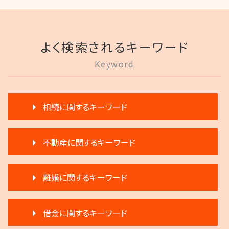
よく検索されるキーワード
Keyword
相続に関するキーワード
相続 相談
不動産に関するキーワード
相続 弁護士
相続 遠方
家賃 滞納 弁護士
相続人申告登記 デメリット
離婚に関するキーワード
家賃 値上げ 交渉
生前贈与とは 住宅
家賃 滞納 対応
遺言 執行 相続人
離婚 弁護士
不動産 明け渡し 弁護士
相続 分割協議書
借金に関するキーワード
離婚調停 不利な発言
賃料増額 更新
相続 遺留分 割合