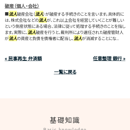
破産（個人・会社）
■
法人
破産会社（
法人
）が破産する手続きのことを言います。具体的に
は、株式会社などの
法人
が、これ以上会社を経営していくことが難しい
という倒産状態にある場合、法律に従って処理する手続きのことを指し
ます。実際に、
法人
破産を行うと、裁判所により選任された破産管財人
が
法人
の資産と負債を債権者に配当し、
法人
が消滅することにな...
« 民事再生 弁済額
任意整理 銀行 »
一覧に戻る
基礎知識
Basic knowledge