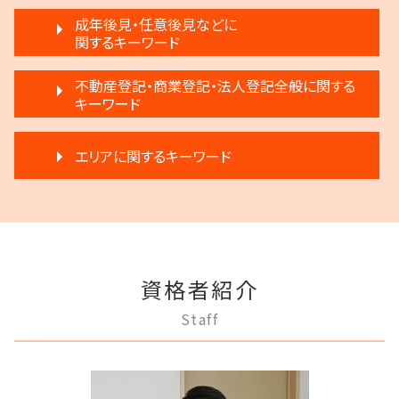
調停離婚 慰謝料
滞納 家賃 分割 交渉
遺産分割 第三者
破産 会社
モラハラ 離婚 証拠
成年後見・任意後見などに
不動産 明け渡し 調停
生前贈与 注意点
任意整理 銀行
関するキーワード
離婚調停 不成立
退去 立会い トラブル
相続 弁護士費用
破産宣告 自己破産
離婚 話し合い
家賃 滞納 法的措置
相続放棄 デメリット
任意後見制度とは
民事再生法とは 法人
不動産登記・商業登記・法人登記全般に関する
協議離婚 弁護士
不動産売買契約 注意点
相続 争い
家族信託 弁護士
キーワード
個人再生 デメリット
離婚 不倫 慰謝料
賃料増額 調停申立書
遺言 執行しない
任意後見制度 代理人
破産 法人
調停離婚 流れ
不動産 生前贈与
遺留分 計算
商業登記 合併
任意後見制度 できること
借金 調停
協議離婚 流れ
不動産 明け渡し 強制執行
エリアに関するキーワード
公正証書遺言 証人
法人登記とは
任意後見制度 権利
個人再生 メリット
調停離婚 協議離婚
滞納 家賃
生前贈与 弁護士
法人登記 メリット
成年後見制度 手続き
民事再生 弁済額
離婚 浮気
家賃 滞納 分割 支払い
遺言 執行
三鷹市 不動産トラブル
商業登記 義務
成年後見 弁護士
民事再生 個人 流れ
調停離婚 弁護士
滞納 弁護士
相続放棄
狛江市 成年後見
不動産登記 期限
家族信託 できること
民事再生と破産 違い
離婚 子供 戸籍
家賃滞納 強制退去
遺産分割 調停
府中市 登記全般
弁護士 登記手続
成年後見 不正
借金 差し押さえ
モラハラ 離婚したい
滞納家賃請求 時効
狛江市 離婚 相談
登記手続き 弁護士
任意後見制度 申し立て
民事再生法 個人
離婚 子供 影響
賃料増額 弁護士
資格者紹介
多摩市 離婚 相談
商業登記 弁護士
成年後見制度 わかりやすく
借金返済
離婚 不受理届
不動産 明け渡し請求
府中市 相続
不動産登記 義務化
成年後見制度 費用
Staff
民事再生 弁済
離婚裁判 何年かかる
多摩市 相続
不動産登記 アパート
成年後見人制度 申し立て
民事再生 遅延損害金
離婚 条件
多摩市 借金問題
法人登記 個人事業主
任意後見制度 本人
破産 代表取締役
離婚 円満調停
府中市 不動産トラブル
不動産登記 売主
任意後見制度 法律
借金 弁護士
多摩市 成年後見