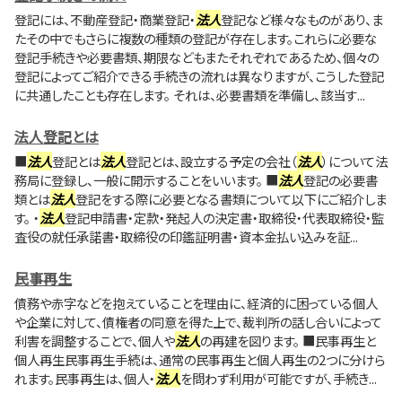
登記には、不動産登記・商業登記・
法人
登記など様々なものがあり、ま
たその中でもさらに複数の種類の登記が存在します。これらに必要な
登記手続きや必要書類、期限などもまたそれぞれであるため、個々の
登記によってご紹介できる手続きの流れは異なりますが、こうした登記
に共通したことも存在します。 それは、必要書類を準備し、該当す...
法人登記とは
■
法人
登記とは
法人
登記とは、設立する予定の会社（
法人
）について法
務局に登録し、一般に開示することをいいます。 ■
法人
登記の必要書
類とは
法人
登記をする際に必要となる書類について以下にご紹介しま
す。 ・
法人
登記申請書・定款・発起人の決定書・取締役・代表取締役・監
査役の就任承諾書・取締役の印鑑証明書・資本金払い込みを証...
民事再生
債務や赤字などを抱えていることを理由に、経済的に困っている個人
や企業に対して、債権者の同意を得た上で、裁判所の話し合いによって
利害を調整することで、個人や
法人
の再建を図ります。 ■民事再生と
個人再生民事再生手続は、通常の民事再生と個人再生の2つに分けら
れます。民事再生は、個人・
法人
を問わず利用が可能ですが、手続き...