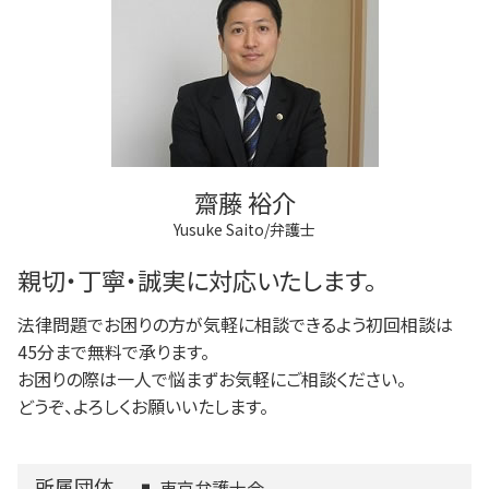
商業登記 番号
任意後見制度 家族信託
任意整理 影響
多摩市 不動産トラブル
法人登記 代行
任意後見制度 法人
借金 延滞金
稲城市 借金問題
不動産登記 弁護士
任意後見制度 弁護士
狛江市 借金問題
不動産登記法
任意後見制度 メリット
調布市 相続
不動産登記 売買
任意後見制度 義務
調布市 登記全般
不動産登記
三鷹市 成年後見
法人登記 罰金
府中市 借金問題
法人登記 マンション
齋藤 裕介
三鷹市 離婚 相談
Yusuke Saito/弁護士
調布市 成年後見
三鷹市 相続
親切・丁寧・誠実に対応いたします。
法律問題でお困りの方が気軽に相談できるよう初回相談は
45分まで無料で承ります。
お困りの際は一人で悩まずお気軽にご相談ください。
どうぞ、よろしくお願いいたします。
所属団体
東京弁護士会