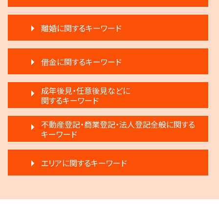
遺産分割 弁護士 メリット
不動産 明け渡し 強制執行
相続 分割協議書
離婚に関するキーワード
滞納 弁護士
限定承認とは 弁護士
滞納家賃請求 時効
遺言 執行 期限
離婚 条件
滞納 家賃
遺言 執行 相続人
借金に関するキーワード
離婚 円満調停
家賃 滞納 法的措置
相続 弁護士
離婚 応じない
家賃 滞納 対応
相続人申告登記 デメリット
民事再生 弁護士
離婚調停 不利な発言
成年後見・任意後見などに
賃料増額 調停申立書
遺言 執行
民事再生法とは 法人
関するキーワード
離婚 話し合い
家賃 滞納 延滞料
遺産分割 第三者
破産 法人
離婚 不倫 慰謝料
不動産 生前贈与
遺産分割 調停
任意後見制度 代理人
自己破産 条件
不動産登記・商業登記・法人登記全般に関する
調停離婚 慰謝料
不動産売買契約 注意点
生前贈与 分割
任意後見制度 家族信託 違い
キーワード
任意整理 銀行
離婚 弁護士
不動産 明け渡し請求
相続 遠方
任意後見制度 申し立て
破産宣告 自己破産
モラハラ 離婚 証拠
不動産 明け渡し 期間
相続 争い
登記手続き 弁護士
成年後見 デメリット
民事再生と破産 違い
調停離婚 弁護士
不動産 売買
エリアに関するキーワード
相続 相談
不動産登記法
任意後見制度 できること
任意整理 複数社
離婚 子供 戸籍
家賃滞納 強制退去
遺言 執行しない
法人登記 メリット
成年後見人 手続き 家族
個人再生 デメリット
離婚調停 不成立
賃料増額 交渉
公正証書遺言 証人
府中市 登記全般
商業登記 罰則
任意後見制度 義務
民事再生 弁済額
離婚 慰謝料
不動産 弁護士
相続 弁護士費用
調布市 登記全般
商業登記 不動産登記 違い
任意後見制度 メリット
借金 調停
離婚 不受理届
賃料増額 弁護士
相続放棄 デメリット
狛江市 借金問題
不動産登記 弁護士
成年後見制度 わかりやすく
民事再生 個人
協議離婚 弁護士