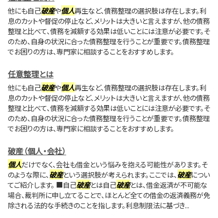
他にも自己
破産
や
個人
再生など、債務整理の選択肢は存在します。利
息のカットや督促の停止など、メリットは大きいと言えますが、他の債務
整理と比べて、債務を減額する効果は低いことには注意が必要です。そ
のため、自身の状況に合った債務整理を行うことが重要です。債務整理
でお困りの方は、専門家に相談することをおすすめします。
任意整理とは
他にも自己
破産
や
個人
再生など、債務整理の選択肢は存在します。利
息のカットや督促の停止など、メリットは大きいと言えますが、他の債務
整理と比べて、債務を減額する効果は低いことには注意が必要です。そ
のため、自身の状況に合った債務整理を行うことが重要です。債務整理
でお困りの方は、専門家に相談することをおすすめします。
破産（個人・会社）
個人
だけでなく、会社も借金という悩みを抱える可能性があります。そ
のような際に、
破産
という選択肢が考えられます。ここでは、
破産
につい
てご紹介します。 ■自己
破産
とは自己
破産
とは、借金返済が不可能な
場合、裁判所に申し立てることで、ほとんど全ての借金の返済義務が免
除される法的な手続きのことを指します。利息制限法に基づき...