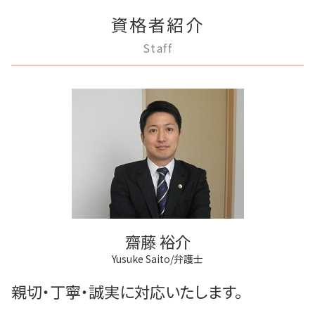
家賃 滞納 引越し
府中市 借金問題
不動産登記 売買
任意後見制度 権利
借金返済
離婚 相手が拒否
不動産 明け渡し 弁護士
資格者紹介
三鷹市 借金問題
法人登記 マンション
任意後見制度 家族信託
任意整理 影響
親権争い 父親が勝つ場合
退去 立会い トラブル
多摩市 借金問題
商業登記 合併
任意後見制度とは
Staff
破産 個人
離婚 浮気 慰謝料
三鷹市 不動産トラブル
商業登記 義務
成年後見 不正
破産 会社
協議離婚 流れ
調布市 相続
法人登記とは
任意後見制度 弁護士
個人再生 メリット
離婚 円満
狛江市 不動産トラブル
商業登記 弁護士
家族信託 弁護士
破産 倒産 違い
多摩市 離婚 相談
不動産登記
成年後見人制度 申し立て
借金 弁護士
三鷹市 成年後見
不動産登記 期限
任意後見制度 法人
民事再生法 個人
調布市 離婚 相談
不動産登記 アパート
任意後見制度 法律
稲城市 不動産トラブル
法人登記 個人事業主
成年後見 弁護士
三鷹市 相続
登記手続き 法人
成年後見制度 手続き
稲城市 相続
法人登記 罰金
狛江市 離婚 相談
不動産登記 義務化
狛江市 成年後見
法人登記 代行
齋藤 裕介
調布市 不動産トラブル
Yusuke Saito/弁護士
府中市 相続
府中市 不動産トラブル
親切・丁寧・誠実に対応いたします。