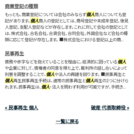
商業登記の種類
もっとも、商業登記については会社のみならず
個人
商人についても登
記があります。
個人
商人の登記としては、商号登記や未成年登記、後見
人登記、支配人登記などが存在します。これに対して会社の登記として
は、株式会社、合名会社、合資会社、合同会社、外国会社など会社の種
類に応じて登記が存在します。 ■株式会社における登記以上の商...
民事再生
債務や赤字などを抱えていることを理由に、経済的に困っている
個人
や企業に対して、債権者の同意を得た上で、裁判所の話し合いによって
利害を調整することで、
個人
や法人の再建を図ります。 ■民事再生と
個人
再生民事再生手続は、通常の民事再生と
個人
再生の2つに分けら
れます。民事再生は、
個人
・法人を問わず利用が可能ですが、手続き...
« 民事再生 個人
破産 代表取締役 »
一覧に戻る