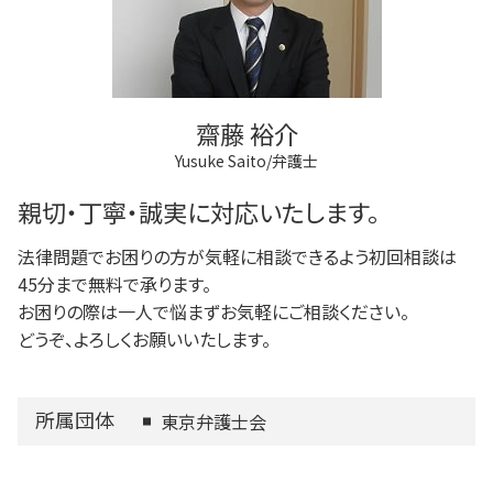
稲城市 相続
不動産登記 弁護士
成年後見人 手続き 家族
三鷹市 離婚 相談
法人登記とは
家族信託 できること
府中市 借金問題
不動産登記 売主
調布市 成年後見
不動産登記 売買
三鷹市 相続
法人登記 マンション
齋藤 裕介
多摩市 不動産トラブル
Yusuke Saito/弁護士
稲城市 不動産トラブル
稲城市 借金問題
親切・丁寧・誠実に対応いたします。
法律問題でお困りの方が気軽に相談できるよう初回相談は
45分まで無料で承ります。
お困りの際は一人で悩まずお気軽にご相談ください。
どうぞ、よろしくお願いいたします。
所属団体
東京弁護士会