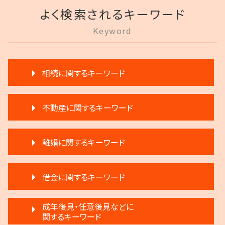
よく検索されるキーワード
Keyword
相続に関するキーワード
遺言 執行
不動産に関するキーワード
生前贈与とは 住宅
相続 争い
家賃 滞納 対応
遺留分 計算
離婚に関するキーワード
退去 立会い トラブル
相続 弁護士
滞納 弁護士
相続 遺留分 割合
モラハラ 離婚したい
不動産 明け渡し 期間
相続 遺産分割協議書
借金に関するキーワード
離婚 相手が拒否
滞納家賃請求 時効
相続 分割
協議離婚 流れ
再開発 立ち退き
生前贈与 分割
任意整理 銀行
離婚 不倫 慰謝料
成年後見・任意後見などに
不動産 弁護士
相続放棄 デメリット
個人再生 メリット
関するキーワード
離婚調停 聞かれること
不動産 明け渡し 弁護士
遺言 執行 相続人