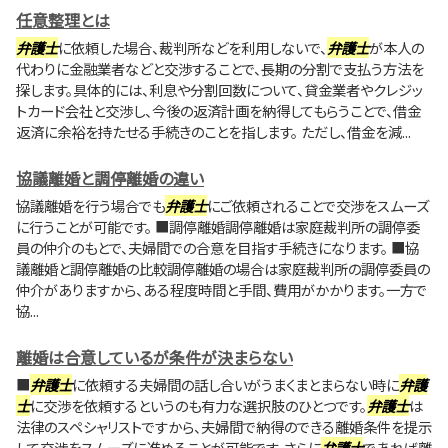
任意整理とは
弁護士
に依頼した場合、裁判所などを利用しないで、
弁護士
が本人の
代わりに金融業者などと交渉することで、長期の分割で支払う方法を
探します。具体的には、利息や分割回数について、貸金業者やクレジッ
トカード会社と交渉し、今後の返済計画を納得してもらうことで、借金
返済に余裕を持たせる手続きのことを指します。 ただし、借金を減...
協議離婚と調停離婚の違い
協議離婚を行う場合でも
弁護士
にご依頼されることで交渉をスムーズ
に行うことが可能です。 ■調停離婚調停離婚は家庭裁判所の調停委
員の仲介のもとで、夫婦間での合意を目指す手続きになります。 ■協
議離婚と調停離婚の比較調停離婚の場合は家庭裁判所の調停委員の
仲介がありますから、ある程度時間と手間、費用がかかります。一方で
協...
離婚は合意しているが条件が決まらない
■
弁護士
に依頼する夫婦間の話し合いがうまくまとまらない時に
弁護
士
に交渉を依頼するというのも有力な選択肢のひとつです。
弁護士
は
法律のスペシャリストですから、夫婦間で納得のできる離婚条件を提示
して交渉をスムーズに進めることが可能です。さらに
弁護士
であれば離