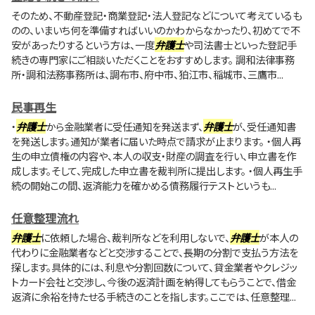
そのため、不動産登記・商業登記・法人登記などについて考えているも
のの、いまいち何を準備すればいいのかわからなかったり、初めてで不
安があったりするという方は、一度
弁護士
や司法書士といった登記手
続きの専門家にご相談いただくことをおすすめします。 調和法律事務
所・調和法務事務所は、調布市、府中市、狛江市、稲城市、三鷹市...
民事再生
・
弁護士
から金融業者に受任通知を発送まず、
弁護士
が、受任通知書
を発送します。通知が業者に届いた時点で請求が止まります。 ・個人再
生の申立債権の内容や、本人の収支・財産の調査を行い、申立書を作
成します。そして、完成した申立書を裁判所に提出します。 ・個人再生手
続の開始この間、返済能力を確かめる債務履行テストというも...
任意整理流れ
弁護士
に依頼した場合、裁判所などを利用しないで、
弁護士
が本人の
代わりに金融業者などと交渉することで、長期の分割で支払う方法を
探します。具体的には、利息や分割回数について、貸金業者やクレジッ
トカード会社と交渉し、今後の返済計画を納得してもらうことで、借金
返済に余裕を持たせる手続きのことを指します。ここでは、任意整理...