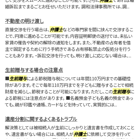
婚訴訟までまるごとお任せいただけます。 調和法律事務所では、調...
不動産の明け渡し
直接交渉を行う場合は、
弁護士
などの専門家を間に挟んで交渉するこ
とで、円滑に進めることが可能です。内容証明郵便の送付では、未払い
家賃の催告や契約の解除の通知をします。また、不動産の占有者を借
主で固定するために行う手続きである占有移転禁止の仮処分を行う
こともあります。 ・訴訟交渉を行っても、明け渡しに応じない場合は、...
生前贈与する場合の注意点
■
生前贈与
による節税贈与税については年間110万円までの基礎控
除があります。そこで毎年110万円までを子どもに贈与することで相続
財産を減らし、節税することが可能になります。ただし、この
生前贈与
に
よる節税には注意点があります。 ■名義預金子ども名義の預金であっ
ても、親が印鑑や通帳、カードなどを持っていて、実質的には...
遺産分割に関するよくあるトラブル
解決策としては被相続人が生前にしっかりと遺言書を作成しておくこと
や、遺言書がない場合には、相続人が
弁護士
に依頼して交渉を行って