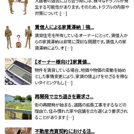
入居者の退去に立ち会う際には、様々なトラブルが発
生する可能性があります。そのため、トラブルの内容や
対策について […]
賃借人による家賃滞納｜強...
賃貸住宅を所有しているオーナーにとって、賃借人か
らの家賃滞納は非常に深刻な問題です。賃借人の家
賃滞納により、オ […]
【オーナー様向け】家賃値...
物件を賃貸している場合、地価や物価の変動を始め
とした事情変更により、家賃の値上げをせざるを得な
いタイミングもし […]
再開発で立ち退きを要求さ...
街の再開発が始まる、道路の拡張工事をするなどの
理由で、住み慣れた家や店舗を立ち退くよう要求され
ることがあります […]
不動産売買契約における注...