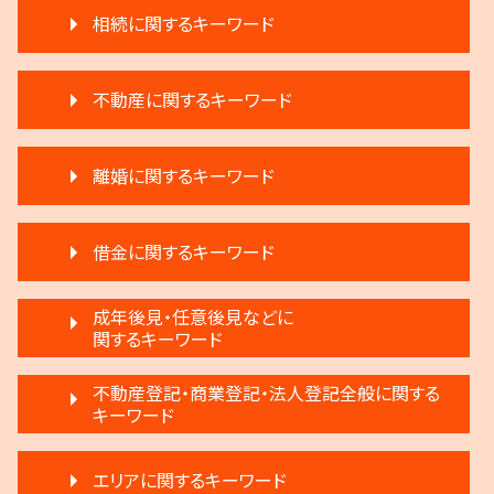
相続に関するキーワード
生前贈与 注意点
不動産に関するキーワード
遺言 執行しない
執行人 遺言 相続
家賃 滞納 延滞料
生前贈与 注意
離婚に関するキーワード
家賃 滞納 弁護士
相続 弁護士
家賃 値上げ 交渉
相続 弁護士費用
調停離婚 流れ
不動産 明け渡し 期間
遺産分割 第三者
借金に関するキーワード
離婚 条件
家賃滞納 強制退去
遺産分割 弁護士 メリット
親権争い 父親が勝つ場合
不動産 明け渡し 強制執行
相続人 調査 費用
借金 弁護士
離婚 子供 影響
成年後見・任意後見などに
不動産売買契約 注意点
限定承認 相続
任意整理 住宅ローン
関するキーワード
離婚 円満調停
退去 立会い トラブル
相続 相談
民事再生法とは 法人
離婚調停 不成立
賃料増額 借地借家法
相続放棄
任意後見制度 法人
民事再生 弁済
不動産登記・商業登記・法人登記全般に関する
離婚 弁護士
滞納 家賃
生前贈与とは 住宅
家族信託 できること
キーワード
民事再生法 個人
調停離婚 慰謝料
家賃 滞納 対応
相続登記 義務化 過去の相続
成年後見制度 手続き
民事再生と破産 違い
モラハラ 離婚したい
賃料増額 弁護士
限定承認とは 弁護士
法人登記とは
任意後見制度 申し立て
個人再生 デメリット
離婚 不動産 財産分与
家賃 滞納 分割 支払い
エリアに関するキーワード
相続 遺留分 割合
弁護士 登記手続
任意後見制度 代理人