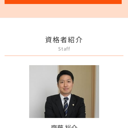
任意整理 複数社
協議離婚 流れ
不動産 売買
相続 分割協議書
商業登記 義務
成年後見 デメリット
民事再生 遅延損害金
離婚 慰謝料
家賃 滞納 法的措置
遺言 執行 期限
狛江市 成年後見
商業登記 罰則
成年後見 弁護士
破産宣告 自己破産
調停離婚 協議離婚
家賃 滞納 引越し
相続 分割
調布市 離婚 相談
法人登記 罰金
任意後見制度 家族信託 違い
民事再生 個人
離婚 円満
賃料増額 更新
遺産分割 調停
稲城市 成年後見
法人登記 個人事業主
任意後見制度 できること
破産 会社
離婚調停 聞かれること
不動産 売る
多摩市 成年後見
不動産登記 期限
成年後見人制度 申し立て
借金 差し押さえ
離婚 浮気 慰謝料
賃料増額 交渉
資格者紹介
多摩市 離婚 相談
不動産登記 売買
任意後見制度 権利
破産 個人
離婚 不動産
滞納家賃請求 時効
三鷹市 相続
不動産登記 売主
成年後見制度 わかりやすく
Staff
個人再生 メリット
調停離婚 弁護士
府中市 離婚 相談
不動産登記 アパート
成年後見制度 費用
任意整理 流れ
離婚 不倫 慰謝料
稲城市 相続
法人登記 マンション
任意後見制度 本人
破産 倒産 違い
離婚 相手が拒否
多摩市 不動産トラブル
登記手続き 法人
任意後見制度とは
破産 賠償金
調布市 借金問題
商業登記 不動産登記 違い
任意後見制度 法律
破産 弁護士
府中市 成年後見
不動産登記
成年後見人 手続き 家族
任意整理 影響
多摩市 相続
不動産登記法
家族信託 弁護士
府中市 不動産トラブル
商業登記 合併
成年後見 不正
調布市 不動産トラブル
商業登記 弁護士
任意後見制度 弁護士
狛江市 借金問題
不動産登記 義務化
府中市 借金問題
登記手続き 弁護士
稲城市 借金問題
商業登記 番号
齋藤 裕介