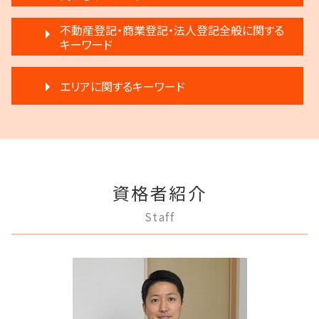
遺産分割 弁護士 メリット
任意整理 流れ
離婚 相手が拒否
家賃 滞納 分割 支払い
公正証書遺言 証人
家族信託 できること
任意整理 不動産
不動産登記・商業登記・法人登記全般に関する
親権争い 父親が勝つ場合
不動産 売買
相続 争い
家族信託 弁護士
キーワード
民事再生法 個人
モラハラ 離婚したい
不動産 明け渡し 弁護士
限定承認とは 弁護士
成年後見制度 手続き
破産 会社
離婚調停 不成立
不動産 明け渡し請求
執行人 遺言 相続
商業登記 弁護士
任意後見制度 本人
借金 延滞金
離婚裁判 何年かかる
退去 立会い トラブル
エリアに関するキーワード
遺産分割 第三者
法人登記 代行
成年後見 デメリット
民事再生法とは 法人
離婚 浮気
不動産 弁護士
相続登記 義務化 過去の相続
登記手続き 法人
任意後見制度とは
破産 倒産 違い
離婚調停 不利な発言
賃料増額 調停申立書
相続人 調査 費用
三鷹市 離婚 相談
商業登記 義務
任意後見制度 権利
破産 個人
モラハラ 離婚 証拠
滞納家賃請求 時効
相続 弁護士費用
狛江市 不動産トラブル
不動産登記 売主
成年後見制度 わかりやすく
借金 差し押さえ
離婚 応じない
家賃 滞納 弁護士
遺産分割 調停
狛江市 離婚 相談
不動産登記法
成年後見 不正
破産宣告 自己破産
離婚 子供 影響
賃料増額 更新
狛江市 成年後見
不動産登記 弁護士
成年後見 弁護士
民事再生 弁護士
離婚 慰謝料
賃料増額 弁護士
資格者紹介
稲城市 借金問題
商業登記 不動産登記 違い
任意後見制度 家族信託
民事再生 個人
離婚 不受理届
不動産 生前贈与
調布市 成年後見
不動産登記 アパート
任意後見制度 義務
Staff
任意整理 銀行
離婚 不倫 慰謝料
府中市 登記全般
法人登記とは
成年後見制度 費用
民事再生 弁済
離婚 弁護士
府中市 相続
法人登記 メリット
任意後見制度 メリット
任意整理 複数社
協議離婚 弁護士
稲城市 相続
商業登記 番号
成年後見人制度 申し立て
任意整理 住宅ローン
多摩市 相続
不動産登記 義務化
任意後見制度 申し立て
任意整理 弁護士
府中市 借金問題
法人登記 罰金
成年後見人 手続き 家族
民事再生 遅延損害金
三鷹市 相続
商業登記 罰則
任意後見制度 家族信託 違い