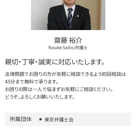
多摩市 成年後見
不動産登記 期限
任意後見制度 代理人
狛江市 借金問題
登記手続き 弁護士
任意後見制度 できること
府中市 成年後見
弁護士 登記手続
調布市 相続
法人登記 個人事業主
三鷹市 借金問題
商業登記 合併
齋藤 裕介
多摩市 不動産トラブル
Yusuke Saito/弁護士
三鷹市 不動産トラブル
府中市 不動産トラブル
親切・丁寧・誠実に対応いたします。
法律問題でお困りの方が気軽に相談できるよう初回相談は
45分まで無料で承ります。
お困りの際は一人で悩まずお気軽にご相談ください。
どうぞ、よろしくお願いいたします。
所属団体
東京弁護士会