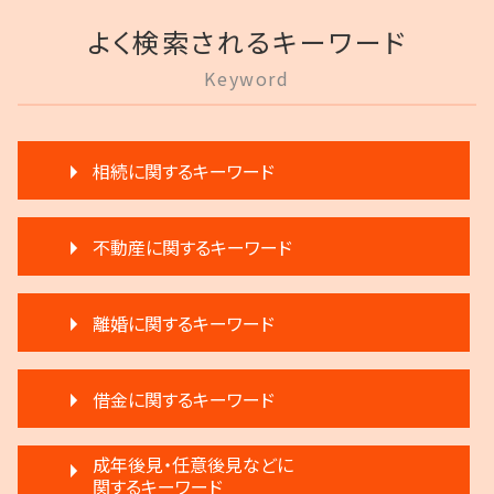
よく検索されるキーワード
Keyword
相続に関するキーワード
遺言 執行 流れ
不動産に関するキーワード
相続放棄 デメリット
生前贈与とは 住宅
家賃 滞納 法的措置
遺留分 計算
離婚に関するキーワード
不動産売買契約 注意点
遺言 執行 相続人
賃料増額 借地借家法
相続 分割協議書
離婚 不動産 財産分与
滞納 家賃 分割 交渉
相続 相談
借金に関するキーワード
離婚調停 聞かれること
滞納 家賃
相続 分割
離婚 新しい戸籍
家賃 滞納 延滞料
相続 遠方
自己破産 条件
調停離婚 協議離婚
成年後見・任意後見などに
不動産 明け渡し 調停
生前贈与 注意点
破産 代表取締役
関するキーワード
離婚 円満
滞納 弁護士