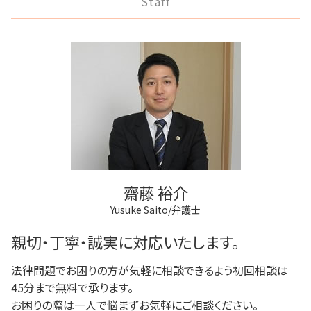
Staff
破産 倒産 違い
離婚調停 不利な発言
府中市 登記全般
登記手続き 法人
家族信託 弁護士
任意整理 流れ
モラハラ 離婚したい
狛江市 借金問題
法人登記 代行
任意後見制度 弁護士
任意整理 弁護士
離婚 円満調停
稲城市 不動産トラブル
不動産登記 義務化
成年後見制度 わかりやすく
任意整理 影響
狛江市 成年後見
商業登記 弁護士
任意後見制度 家族信託 違い
民事再生 弁済額
府中市 不動産トラブル
登記手続き 弁護士
成年後見制度 手続き
破産宣告 自己破産
稲城市 成年後見
不動産登記 売主
成年後見 弁護士
多摩市 成年後見
商業登記 合併
任意後見制度 代理人
調布市 不動産トラブル
商業登記 不動産登記 違い
任意後見制度 申し立て
三鷹市 離婚 相談
不動産登記
三鷹市 借金問題
不動産登記法
稲城市 借金問題
不動産登記 アパート
齋藤 裕介
多摩市 離婚 相談
Yusuke Saito/弁護士
調布市 借金問題
府中市 相続
親切・丁寧・誠実に対応いたします。
法律問題でお困りの方が気軽に相談できるよう初回相談は
45分まで無料で承ります。
お困りの際は一人で悩まずお気軽にご相談ください。