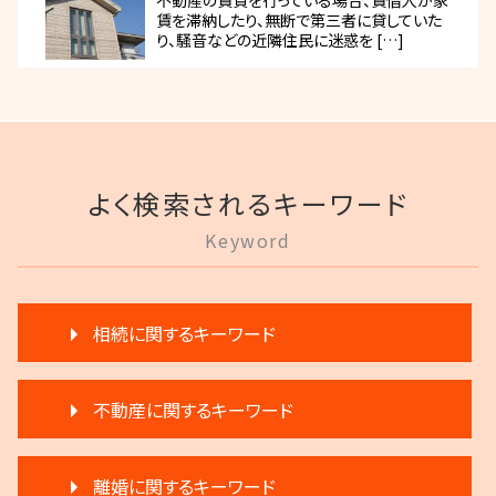
不動産の賃貸を行っている場合、賃借人が家
賃を滞納したり、無断で第三者に貸していた
り、騒音などの近隣住民に迷惑を […]
よく検索されるキーワード
Keyword
相続に関するキーワード
生前贈与 注意
不動産に関するキーワード
遺言 執行しない
相続放棄
賃料増額 交渉
相続 分割協議書
離婚に関するキーワード