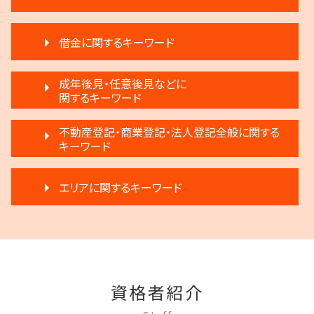
不動産売買契約 注意点
生前贈与 弁護士
家賃滞納 強制退去
遺言 執行 流れ
離婚 子供 戸籍
滞納 家賃
相続 弁護士費用
借金に関するキーワード
離婚裁判 何年かかる
家賃 滞納 引越し
生前贈与 分割
調停離婚 弁護士
賃料増額 弁護士
相続 遺留分 割合
民事再生と破産 違い
離婚 新しい戸籍
成年後見・任意後見などに
滞納 家賃 分割 交渉
遺言 執行
民事再生 弁済
関するキーワード
離婚 慰謝料
不動産 明け渡し 弁護士
生前贈与とは 住宅
自己破産 条件
協議離婚 流れ
家賃 滞納 分割 支払い
相続 弁護士
任意後見制度 家族信託
民事再生 弁護士
不動産登記・商業登記・法人登記全般に関する
離婚 条件
不動産 明け渡し 期間
執行人 遺言 相続
成年後見人制度 申し立て
キーワード
借金 調停
離婚 浮気
再開発 立ち退き
相続登記 義務化 過去の相続
任意後見制度とは
民事再生 遅延損害金
調停離婚 協議離婚
家賃 値上げ 交渉
相続放棄 デメリット
法人登記 個人事業主
任意後見制度 法人
破産 法人
調停離婚 流れ
滞納 弁護士
エリアに関するキーワード
相続 遺産分割協議書
法人登記 マンション
成年後見 不正
民事再生法とは 法人
離婚 応じない
家賃 滞納 弁護士
公正証書遺言 証人
商業登記 番号
任意後見制度 できること
個人再生 メリット
離婚 不倫 慰謝料
不動産 売買
相続人申告登記 デメリット
多摩市 借金問題
法人登記 罰金
任意後見制度 法律
借金返済
離婚 相手が拒否
家賃 滞納 対応
相続 争い
多摩市 不動産トラブル
不動産登記 期限
任意後見制度 メリット
借金 弁護士
離婚 不動産 財産分与
不動産 弁護士
相続 遠方
調布市 相続
不動産登記 弁護士
成年後見 デメリット
任意整理 不動産
親権争い 父親が勝つ場合
家賃 滞納 法的措置
三鷹市 成年後見
不動産登記 売買
成年後見人 手続き 家族
破産 賠償金
離婚 不受理届
不動産 明け渡し 強制執行
資格者紹介
三鷹市 不動産トラブル
弁護士 登記手続
任意後見制度 義務
民事再生 個人
離婚 子供 影響
賃料増額 調停申立書
府中市 成年後見
商業登記 義務
家族信託 できること