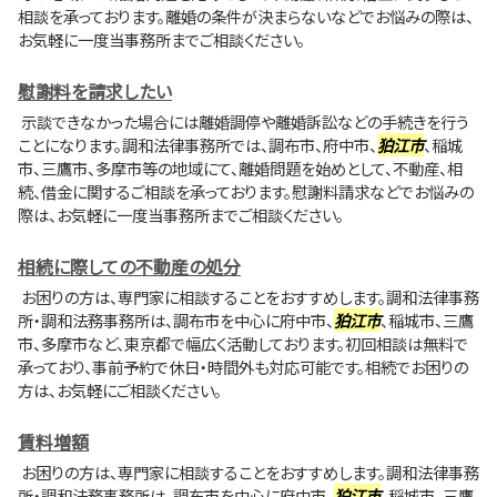
相談を承っております。離婚の条件が決まらないなどでお悩みの際は、
お気軽に一度当事務所までご相談ください。
慰謝料を請求したい
示談できなかった場合には離婚調停や離婚訴訟などの手続きを行う
ことになります。調和法律事務所では、調布市、府中市、
狛江市
、稲城
市、三鷹市、多摩市等の地域にて、離婚問題を始めとして、不動産、相
続、借金に関するご相談を承っております。慰謝料請求などでお悩みの
際は、お気軽に一度当事務所までご相談ください。
相続に際しての不動産の処分
お困りの方は、専門家に相談することをおすすめします。調和法律事務
所・調和法務事務所は、調布市を中心に府中市、
狛江市
、稲城市、三鷹
市、多摩市など、東京都で幅広く活動しております。初回相談は無料で
承っており、事前予約で休日・時間外も対応可能です。相続でお困りの
方は、お気軽にご相談ください。
賃料増額
お困りの方は、専門家に相談することをおすすめします。調和法律事務
所・調和法務事務所は、調布市を中心に府中市、
狛江市
、稲城市、三鷹