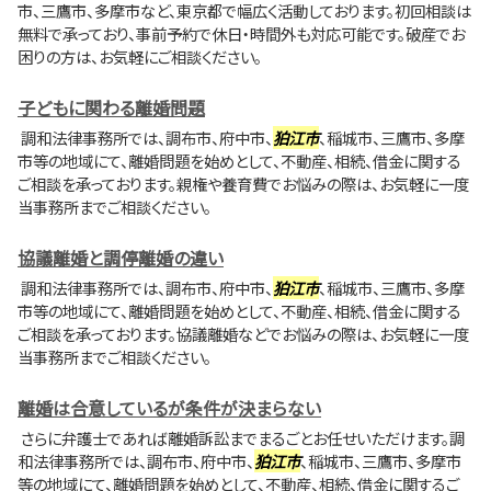
市、三鷹市、多摩市など、東京都で幅広く活動しております。初回相談は
無料で承っており、事前予約で休日・時間外も対応可能です。破産でお
困りの方は、お気軽にご相談ください。
子どもに関わる離婚問題
調和法律事務所では、調布市、府中市、
狛江市
、稲城市、三鷹市、多摩
市等の地域にて、離婚問題を始めとして、不動産、相続、借金に関する
ご相談を承っております。親権や養育費でお悩みの際は、お気軽に一度
当事務所までご相談ください。
協議離婚と調停離婚の違い
調和法律事務所では、調布市、府中市、
狛江市
、稲城市、三鷹市、多摩
市等の地域にて、離婚問題を始めとして、不動産、相続、借金に関する
ご相談を承っております。協議離婚などでお悩みの際は、お気軽に一度
当事務所までご相談ください。
離婚は合意しているが条件が決まらない
さらに弁護士であれば離婚訴訟までまるごとお任せいただけます。調
和法律事務所では、調布市、府中市、
狛江市
、稲城市、三鷹市、多摩市
等の地域にて、離婚問題を始めとして、不動産、相続、借金に関するご