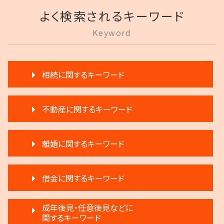
よく検索されるキーワード
Keyword
相続に関するキーワード
相続 相談
不動産に関するキーワード
遺言 執行 流れ
相続 弁護士費用
家賃 滞納 引越し
遺留分 計算
離婚に関するキーワード
家賃 滞納 延滞料
相続 分割
不動産 明け渡し請求
遺言 執行 いつ
離婚 円満
再開発 立ち退き
相続 遺留分 割合
借金に関するキーワード
離婚調停 不成立
賃料増額 交渉
相続 遠方
離婚 相手が拒否
賃料増額 借地借家法
限定承認 相続
民事再生 弁済
離婚 不動産
成年後見・任意後見などに
不動産 明け渡し 期間
遺言 執行
民事再生 弁済額
関するキーワード
調停離婚 慰謝料
家賃 値上げ 交渉
相続 遺産分割協議書