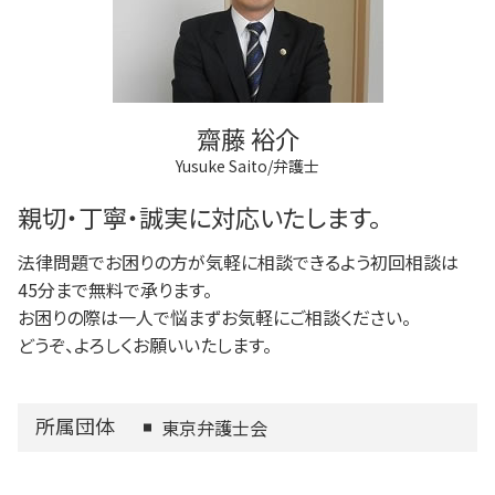
狛江市 相続
法人登記とは
家族信託 できること
多摩市 離婚 相談
商業登記 番号
成年後見制度 費用
府中市 登記全般
不動産登記
狛江市 離婚 相談
不動産登記 売主
府中市 相続
不動産登記 義務化
齋藤 裕介
三鷹市 成年後見
Yusuke Saito/弁護士
狛江市 成年後見
府中市 成年後見
親切・丁寧・誠実に対応いたします。
法律問題でお困りの方が気軽に相談できるよう初回相談は
45分まで無料で承ります。
お困りの際は一人で悩まずお気軽にご相談ください。
どうぞ、よろしくお願いいたします。
所属団体
東京弁護士会