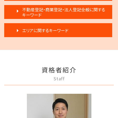
破産 賠償金
離婚 弁護士
賃料増額 調停申立書
生前贈与 注意点
任意後見制度 メリット
借金 差し押さえ
不動産登記・商業登記・法人登記全般に関する
離婚 不倫 慰謝料
家賃 滞納 分割 支払い
生前贈与 分割
任意後見制度 弁護士
キーワード
民事再生法 個人
離婚 子供 戸籍
家賃 滞納 法的措置
遺言 執行しない
任意後見制度 権利
借金 調停
離婚 不動産 財産分与
不動産 生前贈与
生前贈与とは 住宅
商業登記 弁護士
成年後見制度 手続き
任意整理 影響
協議離婚 流れ
滞納 弁護士
エリアに関するキーワード
相続放棄 デメリット
不動産登記法
家族信託 弁護士
民事再生と破産 違い
モラハラ 離婚 証拠
滞納 家賃 分割 交渉
遺産分割 調停
不動産登記 期限
任意後見制度 家族信託
破産 弁護士
離婚 応じない
家賃 滞納 対応
生前贈与 弁護士
稲城市 成年後見
不動産登記 弁護士
任意後見制度 本人
民事再生 遅延損害金
離婚 子供 影響
滞納 家賃
相続人 調査 費用
稲城市 離婚 相談
不動産登記 アパート
任意後見制度 義務
民事再生 弁護士
離婚 円満調停
不動産 売る
相続人申告登記 デメリット
多摩市 不動産トラブル
商業登記 合併
任意後見制度 法人
任意整理 住宅ローン
離婚 浮気
賃料増額 更新
多摩市 借金問題
法人登記 罰金
任意後見制度 家族信託 違い
任意整理 弁護士
モラハラ 離婚したい
不動産 弁護士
資格者紹介
多摩市 相続
商業登記 罰則
成年後見制度 わかりやすく
個人再生 デメリット
協議離婚 弁護士
家賃 滞納 弁護士
調布市 借金問題
法人登記 個人事業主
成年後見 不正
Staff
破産 倒産 違い
離婚 不受理届
狛江市 不動産トラブル
法人登記 代行
任意後見制度とは
任意整理 流れ
調停離婚 流れ
三鷹市 不動産トラブル
登記手続き 法人
成年後見 弁護士
個人再生 メリット
離婚 話し合い
三鷹市 相続
商業登記 義務
成年後見人 手続き 家族
民事再生 個人 流れ
府中市 不動産トラブル
弁護士 登記手続
成年後見人制度 申し立て
借金 弁護士
稲城市 不動産トラブル
法人登記 マンション
任意後見制度 できること
借金返済
調布市 登記全般
商業登記 不動産登記 違い
任意後見制度 申し立て