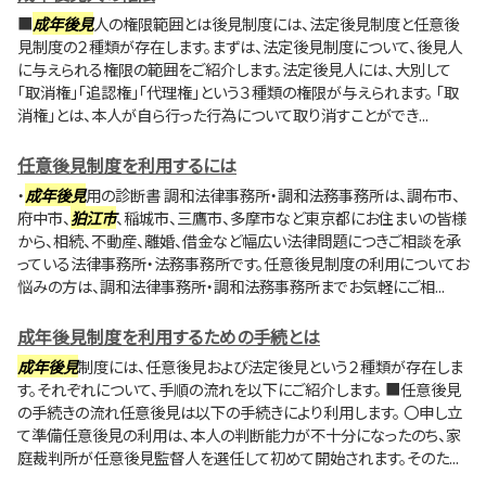
■
成年後見
人の権限範囲とは後見制度には、法定後見制度と任意後
見制度の２種類が存在します。まずは、法定後見制度について、後見人
に与えられる権限の範囲をご紹介します。法定後見人には、大別して
「取消権」「追認権」「代理権」という３種類の権限が与えられます。 「取
消権」とは、本人が自ら行った行為について取り消すことができ...
任意後見制度を利用するには
・
成年後見
用の診断書 調和法律事務所・調和法務事務所は、調布市、
府中市、
狛江市
、稲城市、三鷹市、多摩市など東京都にお住まいの皆様
から、相続、不動産、離婚、借金など幅広い法律問題につきご相談を承
っている法律事務所・法務事務所です。任意後見制度の利用についてお
悩みの方は、調和法律事務所・調和法務事務所までお気軽にご相...
成年後見制度を利用するための手続とは
成年後見
制度には、任意後見および法定後見という２種類が存在しま
す。それぞれについて、手順の流れを以下にご紹介します。 ■任意後見
の手続きの流れ任意後見は以下の手続きにより利用します。 〇申し立
て準備任意後見の利用は、本人の判断能力が不十分になったのち、家
庭裁判所が任意後見監督人を選任して初めて開始されます。そのた...