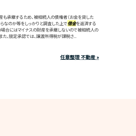
産も承継するため、被相続人の債権者（お金を貸した
くらなのか等をしっかりと調査した上で
借金
を返済する
の場合にはマイナスの財産を承継しないので被相続人の
た、限定承認では、譲渡所得税が課税さ...
任意整理 不動産 »