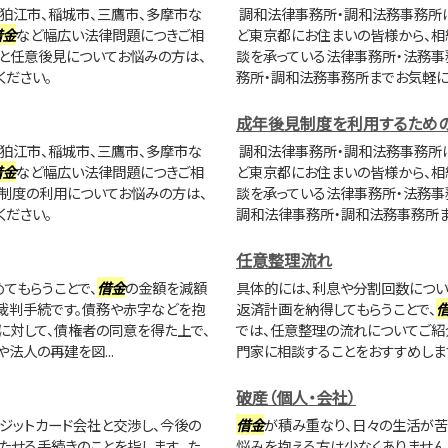
狛江市、稲城市、三鷹市、多摩市な
調和法律事務所・調和法務事務所は
借金
など幅広い法律問題につきご相
ど東京都にお住まいの皆様から、相
と任意後見についてお悩みの方は、
談を承っている法律事務所・法務事
ださい。
務所・調和法務事務所までお気軽に
成年後見制度を利用するため
狛江市、稲城市、三鷹市、多摩市な
調和法律事務所・調和法務事務所は
借金
など幅広い法律問題につきご相
ど東京都にお住まいの皆様から、相
制度の利用についてお悩みの方は、
談を承っている法律事務所・法務事
ださい。
調和法律事務所・調和法務事務所ま
任意整理流れ
てもらうことで、
借金
の金額を減額
具体的には、利息や分割回数につい
裁判手続です。債務や赤字などを抱
返済計画を納得してもらうことで、
に対して、債権者の同意を得た上で、
では、任意整理の流れについてご紹
法人の再建を図...
門家に相談することをおすすめします
破産（個人・会社）
ジットカード会社と交渉し、今後の
借金
が積み重なり、日々の生活が苦
たせる手続きのことを指します。 た
悩みを抱える方は少なくありません