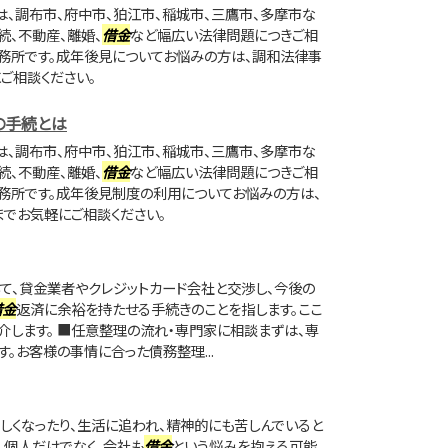
、調布市、府中市、狛江市、稲城市、三鷹市、多摩市な
続、不動産、離婚、
借金
など幅広い法律問題につきご相
務所です。成年後見についてお悩みの方は、調和法律事
ご相談ください。
の手続とは
、調布市、府中市、狛江市、稲城市、三鷹市、多摩市な
続、不動産、離婚、
借金
など幅広い法律問題につきご相
務所です。成年後見制度の利用についてお悩みの方は、
でお気軽にご相談ください。
て、貸金業者やクレジットカード会社と交渉し、今後の
借金
返済に余裕を持たせる手続きのことを指します。ここ
介します。 ■任意整理の流れ・専門家に相談まずは、専
。お客様の事情に合った債務整理...
しくなったり、生活に追われ、精神的にも苦しんでいると
。個人だけでなく、会社も
借金
という悩みを抱える可能