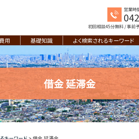
営業時間
042
初回相談45分無料 / 事
費用
基礎知識
よく検索されるキーワード
借金 延滞金
るキーワード
>
借金 延滞金