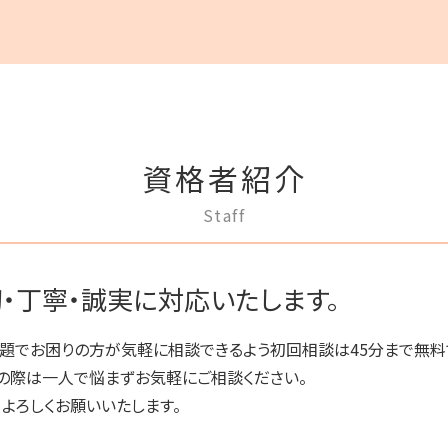
成年後見 不正
家賃 滞納 弁護士
家族信託 弁護士
家賃 滞納 分割 支払い
家族信託 できること
不動産 明け渡し 弁護士
任意後見制度 できること
滞納 家賃
任意後見制度 権利
不動産売買契約 注意点
成年後見人制度 申し立て
賃料増額 弁護士
任意後見制度 代理人
滞納 弁護士
資格者紹介
成年後見制度 手続き
家賃 値上げ 交渉
任意後見制度 法律
不動産 明け渡し 期間
Staff
任意後見制度とは
不動産 生前贈与
任意後見制度 家族信託
賃料増額 借地借家法
任意後見制度 本人
不動産 弁護士
・丁寧・誠実に対応いたします。
成年後見 デメリット
家賃 滞納 対応
成年後見制度 費用
滞納家賃請求 時効
題でお困りの方が気軽に相談できるよう初回相談は45分まで無料
成年後見人 手続き 家族
任意後見制度 法人
の際は一人で悩まずお気軽にご相談ください。
任意後見制度 メリット
、よろしくお願いいたします。