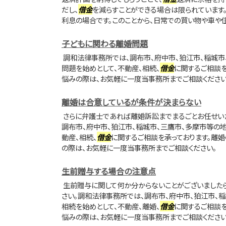
だし、
借金
を減らすことができる場合は限られています
利息の場合です。このことから、日常での買い物や車や住宅
子どもに関わる離婚問題
調和法律事務所では、調布市、府中市、狛江市、稲城市
問題を始めとして、不動産、相続、
借金
に関するご相談を
悩みの際は、お気軽に一度当事務所までご相談ください
離婚は合意しているが条件が決まらない
さらに弁護士であれば離婚訴訟までまるごとお任せい
調布市、府中市、狛江市、稲城市、三鷹市、多摩市等の
動産、相続、
借金
に関するご相談を承っております。離
の際は、お気軽に一度当事務所までご相談ください。
生前贈与する場合の注意点
生前贈与に関して何か分からないことがございました
さい。調和法律事務所では、調布市、府中市、狛江市、稲
相続を始めとして、不動産、離婚、
借金
に関するご相談を
悩みの際は、お気軽に一度当事務所までご相談ください