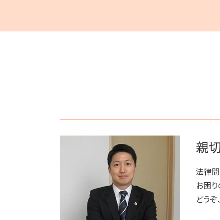
府中市 登記全般
破産 個人
相続 弁護士費用
府中市 借金問題
民事再生法 個人
相続人申告登記 デメリット
稲城市 成年後見
破産 法人
執行人 遺言 相続
府中市 相続
民事再生 弁済
相続 争い
府中市 不動産トラブル
破産 賠償金
相続 遠方
多摩市 借金問題
民事再生法とは 法人
相続 分割
多摩市 離婚 相談
破産 倒産 違い
遺言 執行 流れ
稲城市 相続
任意整理 流れ
相続 相談
狛江市 離婚 相談
破産 弁護士
生前贈与とは 住宅
府中市 成年後見
借金 弁護士
相続人 調査 費用
稲城市 離婚 相談
破産 会社
生前贈与 弁護士
狛江市 相続
民事再生 弁護士
遺留分 計算
親切
稲城市 借金問題
任意整理 弁護士
遺言 執行 いつ
調布市 不動産トラブル
民事再生 個人 流れ
公正証書遺言 証人
三鷹市 相続
法律問
任意整理 銀行
狛江市 成年後見
借金 調停
お困り
調布市 借金問題
民事再生と破産 違い
どうぞ
三鷹市 借金問題
多摩市 不動産トラブル