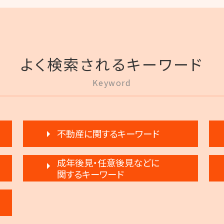
よく検索されるキーワード
Keyword
不動産に関するキーワード
滞納 家賃 分割 交渉
成年後見・任意後見などに
家賃 滞納 引越し
関するキーワード
不動産 売買
任意後見制度 申し立て
賃料増額 交渉
任意後見制度 弁護士
家賃滞納 強制退去
任意後見制度 家族信託 違い
不動産 明け渡し 強制執行