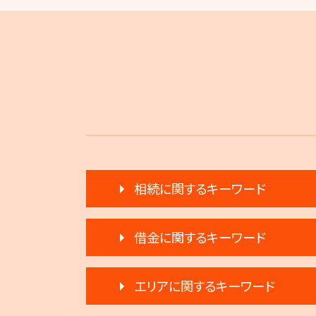
相続に関するキーワード
相続放棄 デメリット
借金に関するキーワード
限定承認とは 弁護士
生前贈与 注意点
任意整理 複数社
相続 遺留分 割合
エリアに関するキーワード
借金返済
生前贈与 注意
自己破産 条件
遺産分割 弁護士 メリット