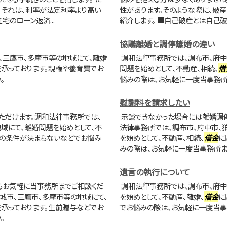
。それは、利率が法定利率より高い
性があります。そのような際に、破
のローン返済...
紹介します。 ■自己破産とは自己破
協議離婚と調停離婚の違い
、三鷹市、多摩市等の地域にて、離婚
調和法律事務所では、調布市、府中
承っております。親権や養育費でお
問題を始めとして、不動産、相続、
借
。
悩みの際は、お気軽に一度当事務所
慰謝料を請求したい
ただけます。調和法律事務所では、
示談できなかった場合には離婚調停
地域にて、離婚問題を始めとして、不
法律事務所では、調布市、府中市、
婚の条件が決まらないなどでお悩み
を始めとして、不動産、相続、
借金
に
みの際は、お気軽に一度当事務所ま
遺言の執行について
らお気軽に当事務所までご相談くだ
調和法律事務所では、調布市、府中
城市、三鷹市、多摩市等の地域にて、
を始めとして、不動産、離婚、
借金
に
承っております。生前贈与などでお
でお悩みの際は、お気軽に一度当事
。