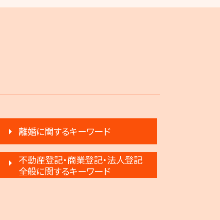
離婚に関するキーワード
離婚 円満調停
不動産登記・商業登記・法人登記
調停離婚 慰謝料
全般に関するキーワード
離婚 不倫 慰謝料
弁護士 登記手続
協議離婚 弁護士
不動産登記法
調停離婚 協議離婚
商業登記 弁護士
離婚 不受理届