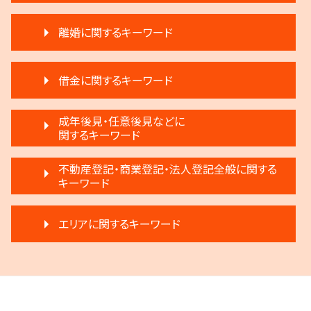
限定承認 相続
賃料増額 交渉
生前贈与 弁護士
離婚に関するキーワード
不動産売買契約 注意点
相続 分割協議書
賃料増額 借地借家法
遺留分 計算
離婚裁判 何年かかる
賃料増額 調停申立書
相続 争い
借金に関するキーワード
離婚 不倫 慰謝料
不動産 明け渡し 強制執行
相続 遠方
調停離婚 慰謝料
滞納家賃請求 時効
生前贈与 注意
民事再生 遅延損害金
モラハラ 離婚したい
成年後見・任意後見などに
不動産 売買
遺言 執行 相続人
自己破産 条件
関するキーワード
離婚 子供 影響
再開発 立ち退き
相続 弁護士
借金 差し押さえ
離婚 不受理届
家賃滞納 強制退去
相続人 調査 費用
任意後見制度とは
任意整理 銀行
不動産登記・商業登記・法人登記全般に関する
調停離婚 協議離婚
不動産 明け渡し 弁護士
生前贈与とは 住宅
成年後見人 手続き 家族
キーワード
個人再生 メリット
調停離婚 流れ
賃料増額 弁護士
相続登記 義務化 過去の相続
成年後見 弁護士
任意整理 影響
離婚調停 不成立
滞納 家賃
相続 遺産分割協議書
法人登記 個人事業主
任意後見制度 法律
任意整理 流れ
モラハラ 離婚 証拠
不動産 弁護士
エリアに関するキーワード
遺言 執行 期限
不動産登記 義務化
成年後見人制度 申し立て
破産 代表取締役
離婚調停 不利な発言
家賃 値上げ 交渉
相続放棄
不動産登記
成年後見 デメリット
民事再生 弁護士
離婚 話し合い
不動産 明け渡し請求
生前贈与 注意点
多摩市 成年後見
不動産登記 売主
成年後見制度 手続き
任意整理 不動産
離婚 不動産 財産分与
不動産 生前贈与
遺言 執行
府中市 借金問題
登記手続き 法人
任意後見制度 申し立て
破産 法人
離婚 弁護士
滞納 家賃 分割 交渉
遺言 執行 流れ
多摩市 離婚 相談
不動産登記 アパート
任意後見制度 家族信託 違い
民事再生 弁済額
親権争い 父親が勝つ場合
家賃 滞納 法的措置