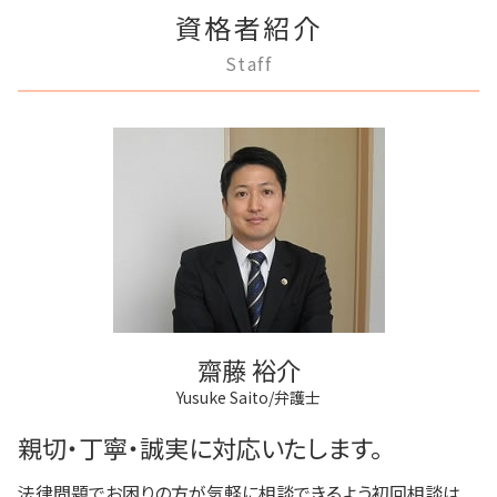
調布市 成年後見
弁護士 登記手続
家族信託 できること
民事再生法とは 法人
離婚 円満調停
家賃 滞納 弁護士
資格者紹介
府中市 成年後見
商業登記 義務
任意後見制度 弁護士
民事再生 弁済
離婚 条件
不動産 売る
狛江市 不動産トラブル
不動産登記 期限
任意後見制度 家族信託
Staff
借金 調停
離婚調停 聞かれること
三鷹市 成年後見
商業登記 不動産登記 違い
任意後見制度 代理人
任意整理 弁護士
協議離婚 弁護士
三鷹市 不動産トラブル
商業登記 番号
成年後見制度 わかりやすく
任意整理 複数社
離婚 浮気
稲城市 離婚 相談
不動産登記 売買
家族信託 弁護士
借金返済
調布市 登記全般
法人登記 代行
任意後見制度 本人
破産 賠償金
府中市 不動産トラブル
登記手続き 弁護士
任意後見制度 メリット
民事再生 個人
三鷹市 借金問題
法人登記 罰金
任意後見制度 法人
三鷹市 離婚 相談
法人登記 メリット
任意後見制度 義務
府中市 登記全般
商業登記 合併
任意後見制度 権利
調布市 借金問題
法人登記 マンション
調布市 相続
商業登記 弁護士
多摩市 不動産トラブル
不動産登記法
齋藤 裕介
三鷹市 相続
Yusuke Saito/弁護士
調布市 不動産トラブル
狛江市 借金問題
親切・丁寧・誠実に対応いたします。
法律問題でお困りの方が気軽に相談できるよう初回相談は