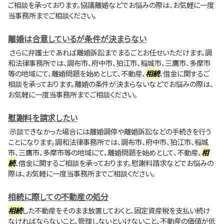
ご相談を承っております。協議離婚などでお悩みの際は、お気軽に一度
当事務所までご相談ください。
離婚は合意しているが条件が決まらない
さらに弁護士であれば離婚訴訟までまるごとお任せいただけます。調
和法律事務所では、調布市、府中市、狛江市、稲城市、三鷹市、多摩市
等の地域にて、離婚問題を始めとして、不動産、
相続
、借金に関するご
相談を承っております。離婚の条件が決まらないなどでお悩みの際は、
お気軽に一度当事務所までご相談ください。
慰謝料を請求したい
示談できなかった場合には離婚調停や離婚訴訟などの手続きを行う
ことになります。調和法律事務所では、調布市、府中市、狛江市、稲城
市、三鷹市、多摩市等の地域にて、離婚問題を始めとして、不動産、
相
続
、借金に関するご相談を承っております。慰謝料請求などでお悩みの
際は、お気軽に一度当事務所までご相談ください。
相続に際しての不動産の処分
相続
した不動産をそのまま放置しておくと、固定資産税を支払い続け
なければならないこと、管理しないといけないこと、不動産の価値が低