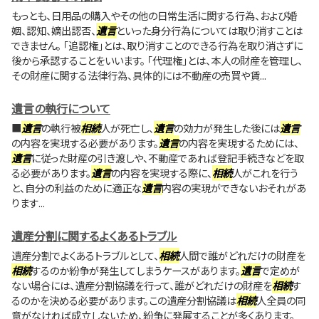
もっとも、日用品の購入やその他の日常生活に関する行為、および婚
姻、認知、嫡出認否、
遺言
といった身分行為については取り消すことは
できません。 「追認権」とは、取り消すことのできる行為を取り消さずに
後から承認することをいいます。 「代理権」とは、本人の財産を管理し、
その財産に関する法律行為、具体的には不動産の売買や賃...
遺言の執行について
■
遺言
の執行被
相続
人が死亡し、
遺言
の効力が発生した後には
遺言
の内容を実現する必要があります。
遺言
の内容を実現するためには、
遺言
に従った財産の引き渡しや、不動産であれば登記手続きなどを取
る必要があります。
遺言
の内容を実現する際に、
相続
人がこれを行う
と、自分の利益のために適正な
遺言
内容の実現ができないおそれがあ
ります...
遺産分割に関するよくあるトラブル
遺産分割でよくあるトラブルとして、
相続
人間で誰がどれだけの財産を
相続
するのか紛争が発生してしまうケースがあります。
遺言
で定めが
ない場合には、遺産分割協議を行って、誰がどれだけの財産を
相続
す
るのかを決める必要があります。この遺産分割協議は
相続
人全員の同
意がなければ成立しないため、紛争に発展することが多くあります。