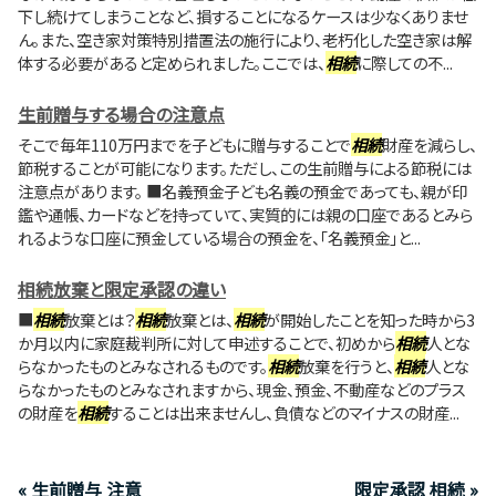
下し続けてしまうことなど、損することになるケースは少なくありませ
ん。また、空き家対策特別措置法の施行により、老朽化した空き家は解
体する必要があると定められました。ここでは、
相続
に際しての不...
生前贈与する場合の注意点
そこで毎年110万円までを子どもに贈与することで
相続
財産を減らし、
節税することが可能になります。ただし、この生前贈与による節税には
注意点があります。 ■名義預金子ども名義の預金であっても、親が印
鑑や通帳、カードなどを持っていて、実質的には親の口座であるとみら
れるような口座に預金している場合の預金を、「名義預金」と...
相続放棄と限定承認の違い
■
相続
放棄とは？
相続
放棄とは、
相続
が開始したことを知った時から3
か月以内に家庭裁判所に対して申述することで、初めから
相続
人とな
らなかったものとみなされるものです。
相続
放棄を行うと、
相続
人とな
らなかったものとみなされますから、現金、預金、不動産などのプラス
の財産を
相続
することは出来ませんし、負債などのマイナスの財産...
« 生前贈与 注意
限定承認 相続 »