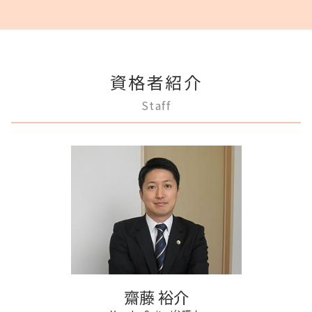
商業登記 罰則
任意後見制度 法律
個人再生 デメリット
離婚 不受理届
家賃 滞納 法的措置
生前贈与 注意点
三鷹市 不動産トラブル
商業登記 番号
任意後見制度 弁護士
破産 弁護士
離婚調停 不成立
家賃 値上げ 交渉
相続 弁護士
調布市 不動産トラブル
不動産登記法
任意後見制度 家族信託 違い
破産 法人
離婚 条件
不動産 売る
相続 分割
多摩市 離婚 相談
法人登記 罰金
成年後見 デメリット
借金 差し押さえ
離婚 円満調停
滞納家賃請求 時効
三鷹市 相続
法人登記 個人事業主
任意後見制度 家族信託
民事再生 弁済
離婚 浮気
賃料増額 弁護士
資格者紹介
三鷹市 離婚 相談
法人登記 メリット
成年後見制度 費用
破産 賠償金
協議離婚 流れ
滞納 弁護士
調布市 相続
不動産登記 期限
任意後見制度 申し立て
Staff
民事再生 個人
離婚 子供 影響
多摩市 不動産トラブル
不動産登記 売主
成年後見人 手続き 家族
任意整理 複数社
調停離婚 慰謝料
三鷹市 成年後見
不動産登記 弁護士
成年後見 弁護士
任意整理 不動産
協議離婚 弁護士
稲城市 成年後見
商業登記 弁護士
成年後見制度 わかりやすく
破産 代表取締役
調布市 離婚 相談
商業登記 不動産登記 違い
成年後見制度 手続き
任意整理 影響
狛江市 相続
法人登記 マンション
任意後見制度 権利
任意整理 弁護士
狛江市 不動産トラブル
法人登記とは
任意後見制度 できること
稲城市 離婚 相談
法人登記 代行
成年後見 不正
府中市 離婚 相談
登記手続き 法人
成年後見人制度 申し立て
稲城市 不動産トラブル
商業登記 合併
調布市 借金問題
商業登記 義務
府中市 相続
不動産登記 義務化
齋藤 裕介
稲城市 相続