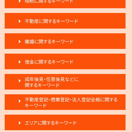
相続に関するキーワード
相続 相談
不動産に関するキーワード
遺言 執行 流れ
執行人 遺言 相続
家賃 滞納 対応
遺言 執行 期限
離婚に関するキーワード
再開発 立ち退き
生前贈与 弁護士
家賃 滞納 分割 支払い
相続 分割協議書
離婚 応じない
不動産売買契約 注意点
遺言 執行 いつ
借金に関するキーワード
離婚 慰謝料
家賃 滞納 延滞料
生前贈与 分割
調停離婚 流れ
不動産 明け渡し 調停
生前贈与 注意
任意整理 銀行
離婚 新しい戸籍
成年後見・任意後見などに
不動産 明け渡し 強制執行
遺産分割 第三者
民事再生法とは 法人
関するキーワード
調停離婚 弁護士
家賃滞納 強制退去
遺言 執行 相続人
民事再生 弁済額
離婚 弁護士
不動産 生前贈与
遺留分 計算
任意後見制度とは
破産 倒産 違い
不動産登記・商業登記・法人登記全般に関する
離婚 子供 戸籍
退去 立会い トラブル
相続登記 義務化 過去の相続
任意後見制度 義務
キーワード
個人再生 メリット
離婚調停 聞かれること
賃料増額 借地借家法
相続 弁護士費用
家族信託 できること
借金 調停
離婚 不動産
不動産 弁護士
限定承認 相続
不動産登記
任意後見制度 メリット
破産 個人
離婚 話し合い
不動産 明け渡し 弁護士
エリアに関するキーワード
生前贈与とは 住宅
不動産登記 アパート
家族信託 弁護士
任意整理 住宅ローン
調停離婚 協議離婚
家賃 滞納 弁護士
限定承認とは 弁護士