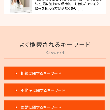
り、生活に追われ、精神的にも苦しんでいると
悩みを抱える方は少なくあり […]
よく検索されるキーワード
Keyword
相続に関するキーワード
相続 相談
不動産に関するキーワード
相続放棄 デメリット
生前贈与 分割
不動産 生前贈与
公正証書遺言 証人
離婚に関するキーワード
家賃 滞納 引越し