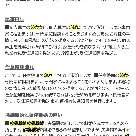
や...
民事再生
■個人再生の
流れ
次に、個人再生の
流れ
についてご紹介します。・専門
家に相談まずは、専門家に相談することをおすすめします。お客様の事
情に合った債務整理の方法を提案することが可能です。その中で、個人
再生を提案され、納得できれば、委任契約を結びます。 ・弁護士から金
融業者に受任通知を発送まず、弁護士が、受任通知書を発送し...
任意整理流れ
ここでは、任意整理の
流れ
についてご紹介します。 ■任意整理の
流れ
・
専門家に相談まずは、専門家に相談することをおすすめします。お客様
の事情に合った債務整理の方法を提案することが可能です。その中で、
任意整理を提案され、納得できれば、委任契約を結びます。 ・債権者に
対して受任通知書を発送まず、債権者に通知書を発行します...
協議離婚と調停離婚の違い
■
協議離婚
協議離婚
は夫婦間の話し合いで離婚を成立させるものを
指します。
協議離婚
で離婚できるのが望ましいですが、夫婦間で条件が
合わなかったりそもそも話し合いができる状況にない場合などは、
協