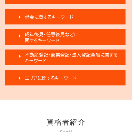
相続 遺産分割協議書
不動産 売る
執行人 遺言 相続
離婚 不倫 慰謝料
滞納 弁護士
遺言 執行
借金に関するキーワード
モラハラ 離婚したい
家賃滞納 強制退去
生前贈与 注意
モラハラ 離婚 証拠
滞納家賃請求 時効
生前贈与 注意点
破産 弁護士
離婚調停 不成立
成年後見・任意後見などに
不動産 明け渡し 弁護士
遺産分割 調停
任意整理 不動産
関するキーワード
離婚 円満
賃料増額 更新
相続放棄
民事再生法 個人
離婚 相手が拒否
不動産 明け渡し請求
相続 弁護士費用
成年後見 デメリット
任意整理 複数社
不動産登記・商業登記・法人登記全般に関する
離婚 話し合い
不動産売買契約 注意点
相続登記 義務化 過去の相続
成年後見制度 わかりやすく
キーワード
個人再生 デメリット
離婚調停 不利な発言
不動産 売買
相続人申告登記 デメリット
任意後見制度 家族信託
借金 延滞金
離婚 弁護士
家賃 値上げ 交渉
相続 弁護士
法人登記 マンション
任意後見制度 法人
民事再生 弁済
離婚 浮気 慰謝料
賃料増額 借地借家法
エリアに関するキーワード
遺産分割 第三者
商業登記 不動産登記 違い
成年後見制度 費用
民事再生法とは 法人
離婚 応じない
再開発 立ち退き
遺産分割 弁護士 メリット
不動産登記 弁護士
成年後見人制度 申し立て
破産宣告 自己破産
親権争い 父親が勝つ場合
家賃 滞納 延滞料
限定承認 相続
多摩市 相続
法人登記 罰金
任意後見制度 できること
任意整理 住宅ローン
調停離婚 流れ
不動産 弁護士
遺言 執行 相続人
狛江市 離婚 相談
不動産登記 売買
任意後見制度 弁護士
任意整理 弁護士
離婚調停 聞かれること
賃料増額 交渉
相続 争い
稲城市 相続
法人登記 代行
任意後見制度とは
破産 個人
協議離婚 弁護士
滞納 家賃 分割 交渉
稲城市 成年後見
商業登記 罰則
任意後見制度 メリット
民事再生 個人 流れ
調停離婚 協議離婚
家賃 滞納 法的措置
資格者紹介
府中市 借金問題
不動産登記法
任意後見制度 本人
任意整理 銀行
調停離婚 弁護士
不動産 明け渡し 期間
調布市 借金問題
登記手続き 弁護士
成年後見制度 手続き
Staff
個人再生 メリット