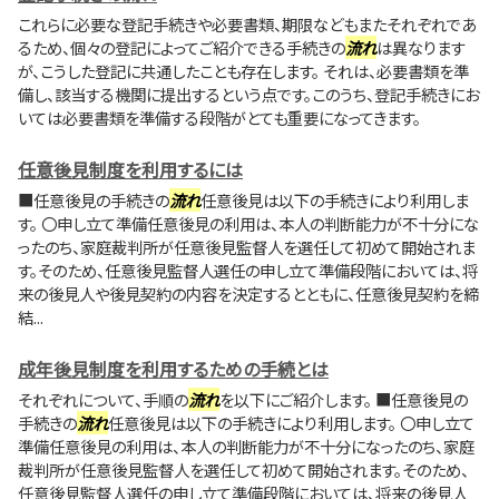
これらに必要な登記手続きや必要書類、期限などもまたそれぞれであ
るため、個々の登記によってご紹介できる手続きの
流れ
は異なります
が、こうした登記に共通したことも存在します。 それは、必要書類を準
備し、該当する機関に提出するという点です。このうち、登記手続きにお
いては必要書類を準備する段階がとても重要になってきます。
任意後見制度を利用するには
■任意後見の手続きの
流れ
任意後見は以下の手続きにより利用しま
す。 〇申し立て準備任意後見の利用は、本人の判断能力が不十分にな
ったのち、家庭裁判所が任意後見監督人を選任して初めて開始されま
す。そのため、任意後見監督人選任の申し立て準備段階においては、将
来の後見人や後見契約の内容を決定するとともに、任意後見契約を締
結...
成年後見制度を利用するための手続とは
それぞれについて、手順の
流れ
を以下にご紹介します。 ■任意後見の
手続きの
流れ
任意後見は以下の手続きにより利用します。 〇申し立て
準備任意後見の利用は、本人の判断能力が不十分になったのち、家庭
裁判所が任意後見監督人を選任して初めて開始されます。そのため、
任意後見監督人選任の申し立て準備段階においては、将来の後見人