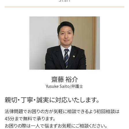
離婚 不受理届
稲城市 離婚 相談
弁護士 登記手続
任意後見制度 義務
民事再生と破産 違い
調停離婚 慰謝料
狛江市 相続
法人登記 個人事業主
家族信託 できること
任意整理 影響
離婚 条件
狛江市 借金問題
商業登記 番号
成年後見 弁護士
破産 代表取締役
府中市 相続
商業登記 義務
家族信託 弁護士
破産 法人
稲城市 不動産トラブル
不動産登記 期限
任意後見制度 代理人
借金 弁護士
狛江市 成年後見
商業登記 合併
任意後見制度 権利
三鷹市 借金問題
不動産登記
成年後見人 手続き 家族
調布市 成年後見
法人登記とは
任意後見制度 法律
調布市 登記全般
商業登記 弁護士
三鷹市 不動産トラブル
不動産登記 義務化
府中市 離婚 相談
法人登記 メリット
齋藤 裕介
多摩市 借金問題
Yusuke Saito/弁護士
多摩市 不動産トラブル
三鷹市 離婚 相談
親切・丁寧・誠実に対応いたします。
法律問題でお困りの方が気軽に相談できるよう初回相談は
45分まで無料で承ります。
お困りの際は一人で悩まずお気軽にご相談ください。