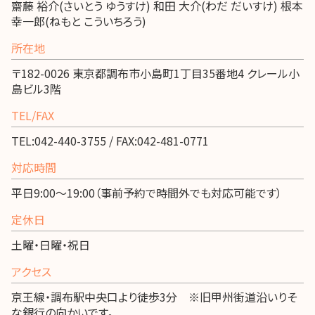
齋藤 裕介(さいとう ゆうすけ) 和田 大介(わだ だいすけ) 根本
幸一郎(ねもと こういちろう)
所在地
〒182-0026 東京都調布市小島町1丁目35番地4 クレール小
島ビル3階
TEL/FAX
TEL:042-440-3755 / FAX:042-481-0771
対応時間
平日9:00～19:00（事前予約で時間外でも対応可能です）
定休日
土曜・日曜・祝日
アクセス
京王線・調布駅中央口より徒歩3分 ※旧甲州街道沿いりそ
な銀行の向かいです。