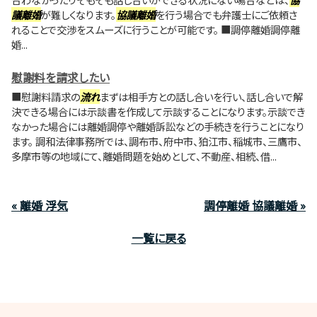
議離婚
が難しくなります。
協議離婚
を行う場合でも弁護士にご依頼さ
れることで交渉をスムーズに行うことが可能です。 ■調停離婚調停離
婚...
慰謝料を請求したい
■慰謝料請求の
流れ
まずは相手方との話し合いを行い、話し合いで解
決できる場合には示談書を作成して示談することになります。示談でき
なかった場合には離婚調停や離婚訴訟などの手続きを行うことになり
ます。 調和法律事務所では、調布市、府中市、狛江市、稲城市、三鷹市、
多摩市等の地域にて、離婚問題を始めとして、不動産、相続、借...
« 離婚 浮気
調停離婚 協議離婚 »
一覧に戻る