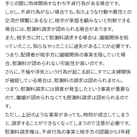
手との間に肉体関係すなわち不貞行為がある場合です。
しかし、不貞行為がない場合でも、似たような行動や異性との
交流が頻繁にあるなど、相手が家庭を顧みないと判断できる
場合には、慰謝料請求が認められる場合があります。
また、相手方に対して慰謝料請求する場合は、婚姻関係を知
っていたこと、知らなかったことに過失があることが必要です。
つまり、配偶者が相手方に婚姻関係の事実を隠していた場
合、慰謝料が認められない可能性が高いのです。
さらに、不倫や浮気という行為が起こる前に、すでに夫婦関係
が破綻している場合は、慰謝料の請求は認められません。
つまり、慰謝料請求には損害が発生したという事実が重要な
ので、離婚が認められなくても慰謝料請求は認められるので
す。
ただし、上記のような事実があっても、時効が成立してしまう
と、請求することができなくなってしまうので注意が必要です。
慰謝料請求権は、不貞行為の事実と相手方の認識から
3
年経