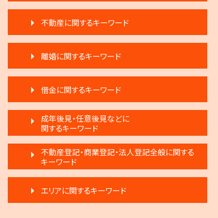
遺言 執行しない
不動産に関するキーワード
相続 遺留分 割合
限定承認とは 弁護士
不動産 売買
遺言 執行 相続人
離婚に関するキーワード
不動産 明け渡し 期間
相続 遺産分割協議書
賃料増額 借地借家法
相続放棄
親権争い 父親が勝つ場合
賃料増額 更新
相続 弁護士費用
借金に関するキーワード
離婚 不動産
家賃 滞納 分割 支払い
遺産分割 第三者
離婚 子供 影響
家賃 滞納 弁護士
相続放棄 デメリット
任意整理 複数社
離婚 応じない
成年後見・任意後見などに
不動産 明け渡し 弁護士
生前贈与とは 住宅
破産宣告 自己破産
関するキーワード
離婚 弁護士
滞納 家賃 分割 交渉
相続 弁護士
民事再生 弁済額
離婚 不受理届
賃料増額 交渉
遺産分割 弁護士 メリット
成年後見人 手続き 家族
破産 賠償金
不動産登記・商業登記・法人登記全般に関する
離婚 浮気 慰謝料
滞納家賃請求 時効
遺言 執行 いつ
成年後見制度 手続き
キーワード
借金返済
離婚 浮気
賃料増額 調停申立書
生前贈与 分割
成年後見 デメリット
任意整理 不動産
離婚 相手が拒否
家賃 滞納 引越し
遺言 執行 期限
登記手続き 法人
任意後見制度 本人
任意整理 住宅ローン
協議離婚 弁護士
不動産 明け渡し 調停
エリアに関するキーワード
相続登記 義務化 過去の相続
商業登記 不動産登記 違い
成年後見制度 わかりやすく
破産 会社
離婚 条件
退去 立会い トラブル
生前贈与 注意点
商業登記 義務
任意後見制度 申し立て
借金 調停
離婚調停 不利な発言
家賃 値上げ 交渉
執行人 遺言 相続
稲城市 離婚 相談