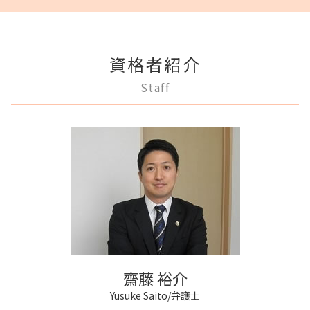
登記手続き 弁護士
成年後見 弁護士
借金 差し押さえ
調停離婚 流れ
不動産 生前贈与
相続 相談
府中市 借金問題
不動産登記 弁護士
任意後見制度 代理人
民事再生法とは 法人
離婚 話し合い
不動産 明け渡し 強制執行
公正証書遺言 証人
稲城市 成年後見
法人登記とは
任意後見制度 法律
民事再生 弁済
離婚 円満調停
賃料増額 弁護士
多摩市 相続
不動産登記 期限
任意後見制度 弁護士
民事再生 個人 流れ
離婚 子供 戸籍
家賃 滞納 法的措置
資格者紹介
三鷹市 借金問題
不動産登記 売買
成年後見人制度 申し立て
個人再生 デメリット
調停離婚 協議離婚
家賃 滞納 対応
三鷹市 不動産トラブル
商業登記 合併
成年後見制度 費用
Staff
破産 弁護士
離婚裁判 何年かかる
多摩市 不動産トラブル
弁護士 登記手続
任意後見制度 義務
任意整理 流れ
モラハラ 離婚したい
調布市 成年後見
不動産登記 義務化
成年後見 不正
破産 代表取締役
離婚 新しい戸籍
調布市 相続
商業登記 弁護士
任意後見制度 できること
任意整理 銀行
調布市 離婚 相談
法人登記 メリット
任意後見制度 法人
民事再生法 個人
府中市 登記全般
法人登記 代行
任意後見制度 家族信託
破産 倒産 違い
調布市 借金問題
法人登記 個人事業主
家族信託 弁護士
三鷹市 離婚 相談
不動産登記 アパート
任意後見制度 権利
多摩市 離婚 相談
不動産登記
任意後見制度 家族信託 違い
稲城市 借金問題
商業登記 罰則
三鷹市 相続
不動産登記 売主
府中市 成年後見
不動産登記法
齋藤 裕介
狛江市 不動産トラブル
Yusuke Saito/弁護士
多摩市 成年後見