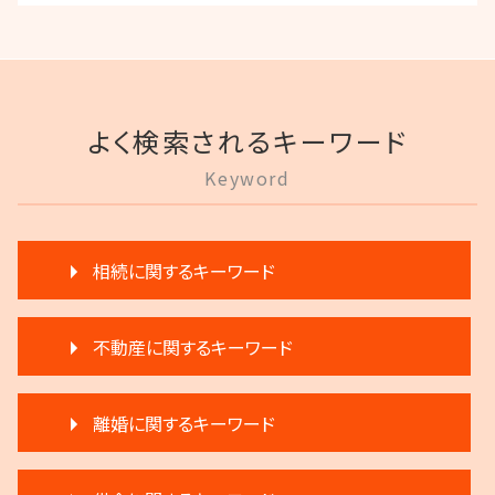
よく検索されるキーワード
Keyword
相続に関するキーワード
相続登記 義務化 過去の相続
不動産に関するキーワード
生前贈与とは 住宅
相続 相談
家賃 滞納 対応
相続 争い
離婚に関するキーワード
不動産 売買
遺産分割 調停
滞納 弁護士
公正証書遺言 証人
離婚 不動産 財産分与
賃料増額 更新
相続 弁護士