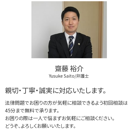
多摩市 借金問題
法人登記 代行
任意後見制度 家族信託 違い
破産 法人
調布市 登記全般
商業登記 番号
任意後見制度 代理人
破産 会社
稲城市 相続
登記手続き 弁護士
家族信託 できること
破産 代表取締役
府中市 借金問題
不動産登記 義務化
成年後見 弁護士
稲城市 離婚 相談
法人登記とは
任意後見制度 義務
稲城市 不動産トラブル
登記手続き 法人
任意後見制度 できること
府中市 登記全般
弁護士 登記手続
府中市 不動産トラブル
法人登記 罰金
府中市 成年後見
不動産登記 アパート
齋藤 裕介
府中市 離婚 相談
Yusuke Saito/弁護士
狛江市 借金問題
狛江市 不動産トラブル
親切・丁寧・誠実に対応いたします。
法律問題でお困りの方が気軽に相談できるよう初回相談は
45分まで無料で承ります。
お困りの際は一人で悩まずお気軽にご相談ください。
どうぞ、よろしくお願いいたします。