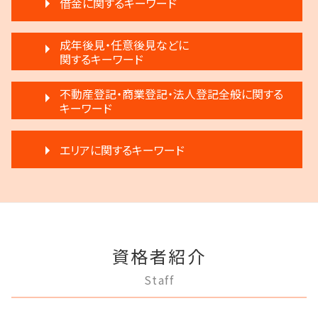
借金に関するキーワード
協議離婚 弁護士
不動産 明け渡し 弁護士
限定承認とは 弁護士
離婚調停 不利な発言
家賃 滞納 弁護士
遺産分割 弁護士 メリット
民事再生 弁済
親権争い 父親が勝つ場合
成年後見・任意後見などに
不動産 明け渡し 強制執行
執行人 遺言 相続
借金 弁護士
関するキーワード
離婚 円満
不動産 明け渡し請求
相続放棄
自己破産 条件
離婚 話し合い
不動産 生前贈与
遺言 執行 期限
成年後見人制度 申し立て
借金 調停
不動産登記・商業登記・法人登記全般に関する
離婚 浮気 慰謝料
家賃 滞納 延滞料
相続 遺留分 割合
任意後見制度 本人
キーワード
破産宣告 自己破産
離婚 円満調停
滞納 家賃 分割 交渉
遺産分割 第三者
成年後見 デメリット
破産 賠償金
モラハラ 離婚したい
不動産 明け渡し 期間
遺言 執行 流れ
不動産登記 売主
任意後見制度 申し立て
任意整理 銀行
離婚 不受理届
賃料増額 調停申立書
エリアに関するキーワード
生前贈与 注意点
商業登記 罰則
任意後見制度 メリット
任意整理 流れ
調停離婚 協議離婚
滞納 家賃
相続 分割
商業登記 義務
任意後見制度 弁護士
個人再生 メリット
離婚 子供 影響
家賃 滞納 法的措置
相続 遠方
多摩市 離婚 相談
不動産登記 弁護士
成年後見 不正
民事再生 弁護士
調停離婚 流れ
不動産 弁護士
相続 弁護士費用
多摩市 成年後見
法人登記 個人事業主
成年後見制度 わかりやすく
借金 差し押さえ
離婚 不動産
退去 立会い トラブル
遺言 執行 いつ
稲城市 成年後見
不動産登記 売買
成年後見制度 費用
任意整理 不動産
離婚調停 不成立
賃料増額 借地借家法
三鷹市 借金問題
法人登記 マンション
任意後見制度 法人
民事再生と破産 違い
離婚 浮気
家賃 値上げ 交渉
資格者紹介
三鷹市 離婚 相談
不動産登記法
家族信託 弁護士
破産 弁護士
協議離婚 流れ
家賃 滞納 引越し
調布市 借金問題
不動産登記
任意後見制度 法律
Staff
民事再生法とは 法人
調停離婚 慰謝料
多摩市 不動産トラブル
商業登記 不動産登記 違い
成年後見制度 手続き
民事再生 遅延損害金
離婚 子供 戸籍
三鷹市 相続
商業登記 合併
成年後見人 手続き 家族
任意整理 複数社
離婚調停 聞かれること