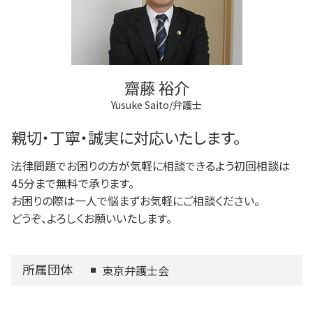
狛江市 成年後見
法人登記 マンション
家族信託 弁護士
調布市 登記全般
法人登記 罰金
任意後見制度とは
狛江市 不動産トラブル
商業登記 不動産登記 違い
調布市 相続
登記手続き 弁護士
狛江市 離婚 相談
法人登記 代行
齋藤 裕介
稲城市 離婚 相談
Yusuke Saito/弁護士
多摩市 不動産トラブル
三鷹市 不動産トラブル
親切・丁寧・誠実に対応いたします。
法律問題でお困りの方が気軽に相談できるよう初回相談は
45分まで無料で承ります。
お困りの際は一人で悩まずお気軽にご相談ください。
どうぞ、よろしくお願いいたします。
所属団体
東京弁護士会