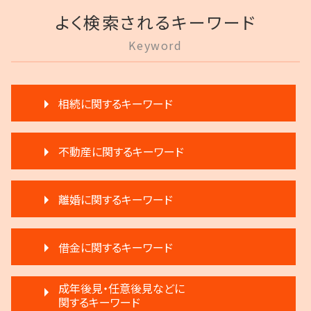
よく検索されるキーワード
Keyword
相続に関するキーワード
相続 弁護士費用
不動産に関するキーワード
遺産分割 調停
相続 相談
滞納 家賃 分割 交渉
遺言 執行
離婚に関するキーワード
不動産 売買
遺留分 計算
不動産 生前贈与
相続 遺産分割協議書
親権争い 父親が勝つ場合
家賃 滞納 分割 支払い
相続 分割
借金に関するキーワード
モラハラ 離婚したい
不動産売買契約 注意点
相続人申告登記 デメリット
離婚 新しい戸籍
家賃 滞納 引越し
遺言 執行 相続人
任意整理 複数社
調停離婚 流れ
成年後見・任意後見などに
滞納 家賃
執行人 遺言 相続
破産 賠償金
関するキーワード
離婚 円満
不動産 弁護士
生前贈与 弁護士