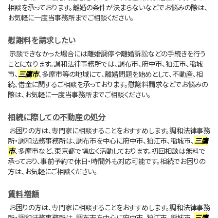
相談を承っております。離婚の条件が決まらないなどでお悩みの際は、
お気軽に一度当事務所までご相談ください。
慰謝料を請求したい
示談できなかった場合には離婚調停や離婚訴訟などの手続きを行う
ことになります。調和法律事務所では、調布市、府中市、狛江市、稲城
市、
三鷹市
、多摩市等の地域にて、離婚問題を始めとして、不動産、相
続、借金に関するご相談を承っております。慰謝料請求などでお悩みの
際は、お気軽に一度当事務所までご相談ください。
相続に際しての不動産の処分
お困りの方は、専門家に相談することをおすすめします。調和法律事務
所・調和法務事務所は、調布市を中心に府中市、狛江市、稲城市、
三鷹
市
、多摩市など、東京都で幅広く活動しております。初回相談は無料で
承っており、事前予約で休日・時間外も対応可能です。相続でお困りの
方は、お気軽にご相談ください。
賃料増額
お困りの方は、専門家に相談することをおすすめします。調和法律事務
所・調和法務事務所は、調布市を中心に府中市、狛江市、稲城市、
三鷹