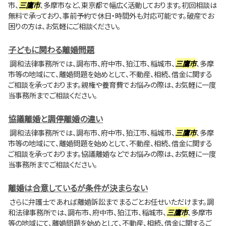
市、
三鷹市
、多摩市など、東京都で幅広く活動しております。初回相談は
無料で承っており、事前予約で休日・時間外も対応可能です。破産でお
困りの方は、お気軽にご相談ください。
子どもに関わる離婚問題
調和法律事務所では、調布市、府中市、狛江市、稲城市、
三鷹市
、多摩
市等の地域にて、離婚問題を始めとして、不動産、相続、借金に関する
ご相談を承っております。親権や養育費でお悩みの際は、お気軽に一度
当事務所までご相談ください。
協議離婚と調停離婚の違い
調和法律事務所では、調布市、府中市、狛江市、稲城市、
三鷹市
、多摩
市等の地域にて、離婚問題を始めとして、不動産、相続、借金に関する
ご相談を承っております。協議離婚などでお悩みの際は、お気軽に一度
当事務所までご相談ください。
離婚は合意しているが条件が決まらない
さらに弁護士であれば離婚訴訟までまるごとお任せいただけます。調
和法律事務所では、調布市、府中市、狛江市、稲城市、
三鷹市
、多摩市
等の地域にて、離婚問題を始めとして、不動産、相続、借金に関するご