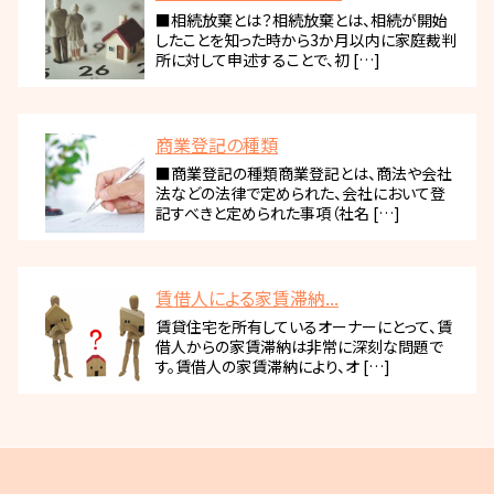
■相続放棄とは？相続放棄とは、相続が開始
したことを知った時から3か月以内に家庭裁判
所に対して申述することで、初 […]
商業登記の種類
■商業登記の種類商業登記とは、商法や会社
法などの法律で定められた、会社において登
記すべきと定められた事項（社名 […]
賃借人による家賃滞納...
賃貸住宅を所有しているオーナーにとって、賃
借人からの家賃滞納は非常に深刻な問題で
す。賃借人の家賃滞納により、オ […]