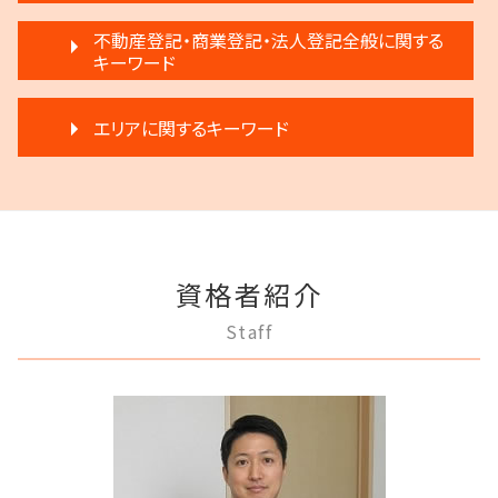
民事再生法 個人
離婚 不動産 財産分与
家賃 滞納 法的措置
生前贈与 注意点
任意後見制度 本人
破産 弁護士
不動産登記・商業登記・法人登記全般に関する
離婚 円満調停
賃料増額 借地借家法
相続 弁護士
成年後見人 手続き 家族
キーワード
個人再生 メリット
協議離婚 流れ
不動産 明け渡し 強制執行
生前贈与とは 住宅
任意後見制度 代理人
破産 会社
離婚 不受理届
不動産 明け渡し 期間
相続放棄
不動産登記
任意後見制度 家族信託
破産 倒産 違い
モラハラ 離婚 証拠
家賃 滞納 延滞料
エリアに関するキーワード
生前贈与 分割
不動産登記 売主
任意後見制度 弁護士
任意整理 銀行
離婚 浮気 慰謝料
賃料増額 調停申立書
生前贈与 注意
不動産登記 期限
成年後見 弁護士
任意整理 住宅ローン
離婚 子供 戸籍
賃料増額 更新
相続 遠方
稲城市 不動産トラブル
弁護士 登記手続
家族信託 できること
民事再生 弁済
調停離婚 協議離婚
家賃 滞納 対応
相続 争い
多摩市 離婚 相談
商業登記 合併
任意後見制度 義務
民事再生 遅延損害金
離婚 不倫 慰謝料
再開発 立ち退き
遺言 執行 流れ
稲城市 相続
法人登記 個人事業主
成年後見制度 わかりやすく
任意整理 弁護士
離婚 弁護士
賃料増額 交渉
調布市 不動産トラブル
商業登記 番号
任意後見制度 家族信託 違い
民事再生 弁護士
調停離婚 弁護士
家賃 値上げ 交渉
資格者紹介
三鷹市 相続
法人登記とは
任意後見制度 法律
借金 差し押さえ
離婚裁判 何年かかる
不動産 明け渡し請求
府中市 登記全般
不動産登記 義務化
成年後見 不正
Staff
民事再生と破産 違い
離婚 応じない
稲城市 成年後見
不動産登記 売買
成年後見 デメリット
破産 代表取締役
離婚 相手が拒否
調布市 成年後見
不動産登記法
任意後見制度 申し立て
破産 個人
離婚 不動産
府中市 借金問題
登記手続き 法人
成年後見人制度 申し立て
任意整理 流れ
稲城市 借金問題
不動産登記 弁護士
任意後見制度 権利
民事再生 弁済額
府中市 不動産トラブル
商業登記 弁護士
成年後見制度 費用
民事再生法とは 法人
狛江市 借金問題
商業登記 罰則
任意後見制度 できること