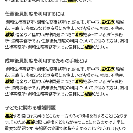
任意後見制度を利用するには
調和法律事務所・調和法務事務所は、調布市、府中市、
狛江市
、稲城
市、三鷹市、多摩市など東京都にお住まいの皆様から、相続、不動産、
離婚
、借金など幅広い法律問題につきご
相談
を承っている法律事務
所・法務事務所です。任意後見制度の利用についてお悩みの方は、調和
法律事務所・調和法務事務所までお気軽にご
相談
ください。
成年後見制度を利用するための手続とは
調和法律事務所・調和法務事務所は、調布市、府中市、
狛江市
、稲城
市、三鷹市、多摩市など東京都にお住まいの皆様から、相続、不動産、
離婚
、借金など幅広い法律問題につきご
相談
を承っている法律事務
所・法務事務所です。成年後見制度の利用についてお悩みの方は、調和
法律事務所・調和法務事務所までお気軽にご
相談
ください。
子どもに関わる離婚問題
離婚
する際には夫婦のどちらか一方のみが親権を有することになりま
す。そのため
離婚
の際に親権をどちらが持つことになるのかは非常に
重要な問題です。夫婦間の協議で親権を定めることができれば良いで