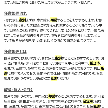
ます。通知が業者に届いた時点で請求が止まります。 ・個人再...
任意整理流れ
・専門家に
相談
まずは、専門家に
相談
することをおすすめします。お客
様の事情に合った債務整理の方法を提案することが可能です。その中
で、任意整理を提案され、納得できれば、委任契約を結びます。 ・債権者
に対して受任通知書を発送まず、債権者に通知書を発行します。そし
て、債権者が通知を受け取れば、その時点で請求が止まります。...
任意整理とは
債務整理でお困りの方は、専門家に
相談
することをおすすめします。 調
和法律事務所・調和法務事務所は、調布市を中心に府中市、
狛江市
、
稲城市、三鷹市、多摩市など、東京都で幅広く活動しております。初回
相
談
は無料で承っており、事前予約で休日・時間外も対応可能です。任意
整理でお困りの方は、お気軽にご
相談
ください。
破産（個人・会社）
破産でお困りの方は、専門家に
相談
することをおすすめします。 調和法
律事務所・調和法務事務所は、調布市を中心に府中市、
狛江市
、稲城
市、三鷹市、多摩市など、東京都で幅広く活動しております。初回
相談
は