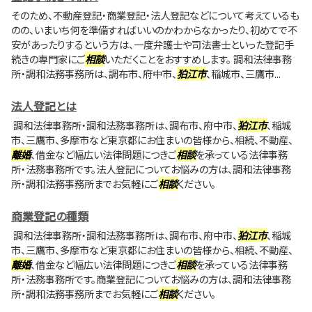
そのため、不動産登記・商業登記・法人登記などについて考えているも
のの、いまいち何を準備すればいいのかわからなかったり、初めてで不
安があったりするという方は、一度弁護士や司法書士といった登記手
続きの専門家にご
相談
いただくことをおすすめします。 調和法律事務
所・調和法務事務所は、調布市、府中市、
狛江市
、稲城市、三鷹市...
法人登記とは
調和法律事務所・調和法務事務所は、調布市、府中市、
狛江市
、稲城
市、三鷹市、多摩市など東京都にお住まいの皆様から、相続、不動産、
離婚
、借金など幅広い法律問題につきご
相談
を承っている法律事務
所・法務事務所です。法人登記についてお悩みの方は、調和法律事務
所・調和法務事務所までお気軽にご
相談
ください。
商業登記の種類
調和法律事務所・調和法務事務所は、調布市、府中市、
狛江市
、稲城
市、三鷹市、多摩市など東京都にお住まいの皆様から、相続、不動産、
離婚
、借金など幅広い法律問題につきご
相談
を承っている法律事務
所・法務事務所です。商業登記についてお悩みの方は、調和法律事務
所・調和法務事務所までお気軽にご
相談
ください。