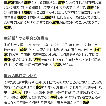
■
離婚
慰謝料
離婚
における慰謝料は、
離婚
によって生じた精神的苦痛
という損害に対する賠償として支払われるものです。そして、
離婚
にお
ける慰謝料は
離婚
すること自体から発生した精神的苦痛に対する賠
償である
離婚
自体慰謝料と、
離婚
の原因となった行為によって発生し
た精神的苦痛に対する賠償である
離婚
原因慰謝料の二つがあります。
離婚
...
生前贈与する場合の注意点
生前贈与に関して何か分からないことがございましたらお気軽に当事
務所までご
相談
ください。 調和法律事務所では、調布市、府中市、
狛江
市
、稲城市、三鷹市、多摩市等の地域にて、相続を始めとして、不動産、
離婚
、借金に関するご
相談
を承っております。生前贈与などでお悩みの
際は、お気軽に一度当事務所までご
相談
ください。
遺言の執行について
そのため、遺言執行者に関して何かわからないことがございましたらお
気軽に当事務所までご
相談
ください。 調和法律事務所では、調布市、府
中市、
狛江市
、稲城市、三鷹市、多摩市等の地域にて、相続を始めとし
て、不動産、
離婚
、借金に関するご
相談
を承っております。遺言執行者の
選任などでお悩みの際は、お気軽に一度当事務所までご
相談
...