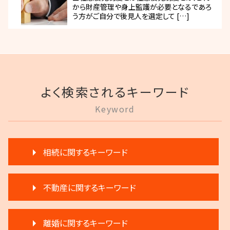
から財産管理や身上監護が必要となるであろ
う方がご自分で後見人を選定して […]
よく検索されるキーワード
Keyword
相続に関するキーワード
限定承認とは 弁護士
不動産に関するキーワード
遺言 執行 相続人
公正証書遺言 証人
滞納 家賃
相続 弁護士
離婚に関するキーワード
再開発 立ち退き
相続人 調査 費用