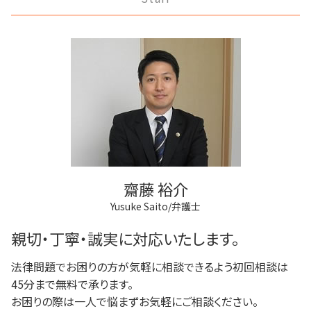
離婚 話し合い
多摩市 離婚 相談
不動産登記
家族信託 できること
任意整理 複数社
調停離婚 弁護士
稲城市 離婚 相談
法人登記 代行
任意後見制度 できること
破産 会社
離婚 不受理届
府中市 登記全般
法人登記 個人事業主
成年後見人制度 申し立て
民事再生 個人
三鷹市 離婚 相談
商業登記 番号
成年後見 弁護士
破産 賠償金
調布市 離婚 相談
不動産登記 期限
任意後見制度 家族信託
個人再生 メリット
狛江市 離婚 相談
登記手続き 弁護士
家族信託 弁護士
多摩市 不動産トラブル
法人登記 マンション
任意後見制度 権利
調布市 相続
不動産登記 アパート
任意後見制度とは
調布市 成年後見
登記手続き 法人
調布市 借金問題
法人登記 罰金
多摩市 借金問題
法人登記とは
齋藤 裕介
多摩市 成年後見
Yusuke Saito/弁護士
稲城市 成年後見
調布市 不動産トラブル
親切・丁寧・誠実に対応いたします。
法律問題でお困りの方が気軽に相談できるよう初回相談は
45分まで無料で承ります。
お困りの際は一人で悩まずお気軽にご相談ください。