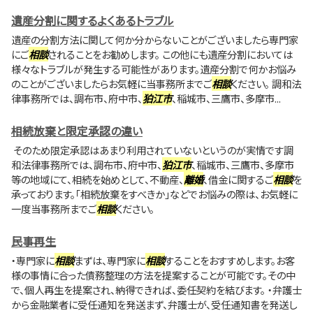
遺産分割に関するよくあるトラブル
遺産の分割方法に関して何か分からないことがございましたら専門家
にご
相談
されることをお勧めします。 この他にも遺産分割においては
様々なトラブルが発生する可能性があります。遺産分割で何かお悩み
のことがございましたらお気軽に当事務所までご
相談
ください。 調和法
律事務所では、調布市、府中市、
狛江市
、稲城市、三鷹市、多摩市...
相続放棄と限定承認の違い
そのため限定承認はあまり利用されていないというのが実情です調
和法律事務所では、調布市、府中市、
狛江市
、稲城市、三鷹市、多摩市
等の地域にて、相続を始めとして、不動産、
離婚
、借金に関するご
相談
を
承っております。「相続放棄をすべきか」などでお悩みの際は、お気軽に
一度当事務所までご
相談
ください。
民事再生
・専門家に
相談
まずは、専門家に
相談
することをおすすめします。お客
様の事情に合った債務整理の方法を提案することが可能です。その中
で、個人再生を提案され、納得できれば、委任契約を結びます。 ・弁護士
から金融業者に受任通知を発送まず、弁護士が、受任通知書を発送し