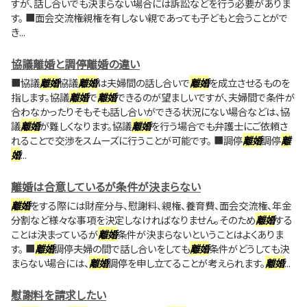
すが、話し合いでも決まらない場合には訴訟などを行う必要がありま
す。 ■面会交流権親権を有しない親であっても子どもと会うことがで
き...
協議離婚と調停離婚の違い
■協議
離婚
協議
離婚
は夫婦間の話し合いで
離婚
を成立させるものを
指します。協議
離婚
で
離婚
できるのが望ましいですが、夫婦間で条件が
合わなかったりそもそも話し合いができる状況にない場合などは、協
議
離婚
が難しくなります。協議
離婚
を行う場合でも弁護士にご依頼さ
れることで交渉をスムーズに行うことが可能です。 ■調停
離婚
調停
離
婚
...
離婚は合意しているが条件が決まらない
離婚
をする際には財産分与、慰謝料、親権、養育費、面会交流権、年金
分割など様々な事項を決定しなければなりません。そのため
離婚
する
ことは決まっているが
離婚
条件が決まらないということはよくありま
す。 ■
離婚
調停夫婦の間で話し合いをしても
離婚
条件がどうしても決
まらない場合には、
離婚
調停を申し立てることが考えられます。
離婚
...
慰謝料を請求したい