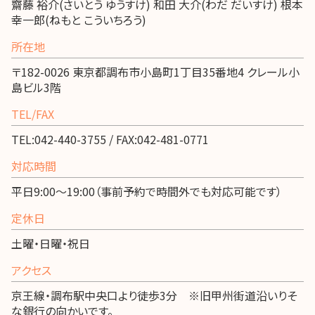
齋藤 裕介(さいとう ゆうすけ) 和田 大介(わだ だいすけ) 根本
幸一郎(ねもと こういちろう)
所在地
〒182-0026 東京都調布市小島町1丁目35番地4 クレール小
島ビル3階
TEL/FAX
TEL:042-440-3755 / FAX:042-481-0771
対応時間
平日9:00～19:00（事前予約で時間外でも対応可能です）
定休日
土曜・日曜・祝日
アクセス
京王線・調布駅中央口より徒歩3分 ※旧甲州街道沿いりそ
な銀行の向かいです。