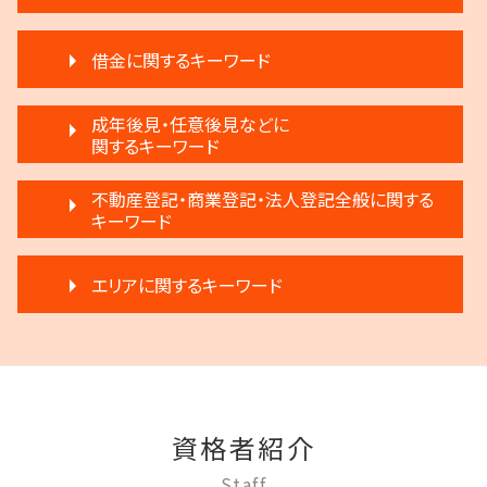
賃料増額 調停申立書
相続 分割協議書
離婚 円満
滞納 弁護士
遺言 執行 流れ
借金に関するキーワード
離婚調停 不利な発言
賃料増額 更新
執行人 遺言 相続
調停離婚 流れ
滞納 家賃 分割 交渉
相続 弁護士費用
破産宣告 自己破産
離婚 円満調停
成年後見・任意後見などに
家賃 滞納 法的措置
遺産分割 弁護士 メリット
借金 弁護士
関するキーワード
離婚 弁護士
賃料増額 借地借家法
生前贈与とは 住宅
民事再生 弁済
協議離婚 弁護士
不動産 生前贈与
遺言 執行しない
成年後見 デメリット
任意整理 不動産
不動産登記・商業登記・法人登記全般に関する
離婚 子供 影響
賃料増額 弁護士
遺言 執行 期限
任意後見制度 弁護士
キーワード
任意整理 弁護士
調停離婚 協議離婚
家賃 滞納 対応
相続登記 義務化 過去の相続
任意後見制度 申し立て
借金返済
離婚 不動産 財産分与
滞納家賃請求 時効
相続 遺産分割協議書
商業登記 弁護士
任意後見制度 代理人
個人再生 デメリット
協議離婚 流れ
家賃 値上げ 交渉
エリアに関するキーワード
生前贈与 注意点
弁護士 登記手続
任意後見制度 メリット
任意整理 住宅ローン
モラハラ 離婚 証拠
家賃 滞納 弁護士
遺言 執行 いつ
不動産登記 義務化
任意後見制度 法人
民事再生法とは 法人
離婚調停 不成立
家賃 滞納 延滞料
相続放棄
三鷹市 借金問題
商業登記 罰則
成年後見制度 費用
破産 代表取締役
調停離婚 慰謝料
退去 立会い トラブル
相続人申告登記 デメリット
府中市 離婚 相談
不動産登記 弁護士
任意後見制度 家族信託 違い
借金 延滞金
離婚 不動産
不動産 明け渡し 期間
遺産分割 第三者
稲城市 不動産トラブル
不動産登記法
成年後見 不正
民事再生 弁済額
離婚 相手が拒否
家賃 滞納 分割 支払い
府中市 成年後見
不動産登記 売買
任意後見制度 法律
任意整理 流れ
離婚 新しい戸籍
不動産 弁護士
資格者紹介
調布市 登記全般
商業登記 合併
任意後見制度 義務
破産 個人
離婚 条件
不動産 明け渡し 調停
狛江市 借金問題
不動産登記 売主
成年後見人 手続き 家族
Staff
任意整理 銀行