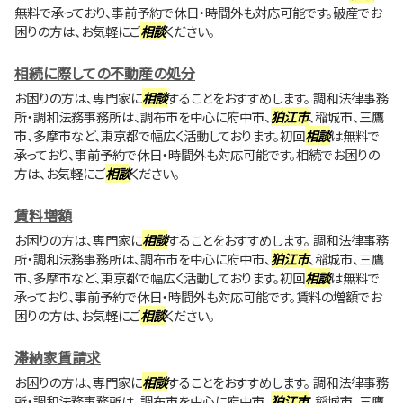
無料で承っており、事前予約で休日・時間外も対応可能です。破産でお
困りの方は、お気軽にご
相談
ください。
相続に際しての不動産の処分
お困りの方は、専門家に
相談
することをおすすめします。 調和法律事務
所・調和法務事務所は、調布市を中心に府中市、
狛江市
、稲城市、三鷹
市、多摩市など、東京都で幅広く活動しております。初回
相談
は無料で
承っており、事前予約で休日・時間外も対応可能です。相続でお困りの
方は、お気軽にご
相談
ください。
賃料増額
お困りの方は、専門家に
相談
することをおすすめします。 調和法律事務
所・調和法務事務所は、調布市を中心に府中市、
狛江市
、稲城市、三鷹
市、多摩市など、東京都で幅広く活動しております。初回
相談
は無料で
承っており、事前予約で休日・時間外も対応可能です。賃料の増額でお
困りの方は、お気軽にご
相談
ください。
滞納家賃請求
お困りの方は、専門家に
相談
することをおすすめします。 調和法律事務
所・調和法務事務所は、調布市を中心に府中市、
狛江市
、稲城市、三鷹