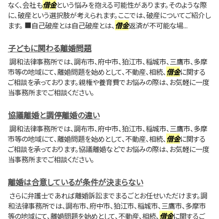
なく、会社も
借金
という悩みを抱える可能性があります。そのような際
に、破産という選択肢が考えられます。ここでは、破産についてご紹介し
ます。 ■自己破産とは自己破産とは、
借金
返済が不可能な場...
子どもに関わる離婚問題
調和法律事務所では、調布市、府中市、狛江市、稲城市、三鷹市、多摩
市等の地域にて、離婚問題を始めとして、不動産、相続、
借金
に関する
ご相談を承っております。親権や養育費でお悩みの際は、お気軽に一度
当事務所までご相談ください。
協議離婚と調停離婚の違い
調和法律事務所では、調布市、府中市、狛江市、稲城市、三鷹市、多摩
市等の地域にて、離婚問題を始めとして、不動産、相続、
借金
に関する
ご相談を承っております。協議離婚などでお悩みの際は、お気軽に一度
当事務所までご相談ください。
離婚は合意しているが条件が決まらない
さらに弁護士であれば離婚訴訟までまるごとお任せいただけます。調
和法律事務所では、調布市、府中市、狛江市、稲城市、三鷹市、多摩市
等の地域にて、離婚問題を始めとして、不動産、相続、
借金
に関するご