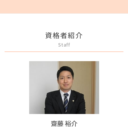
不動産登記 売主
成年後見制度 わかりやすく
破産 個人
離婚 子供 戸籍
賃料増額 借地借家法
相続登記 義務化 過去の相続
狛江市 成年後見
商業登記 義務
成年後見人 手続き 家族
任意整理 銀行
離婚 円満
再開発 立ち退き
相続 遠方
府中市 不動産トラブル
法人登記 マンション
任意後見制度 法律
借金 弁護士
離婚 相手が拒否
不動産 明け渡し 期間
相続 弁護士
三鷹市 離婚 相談
不動産登記法
任意後見制度 家族信託
民事再生 弁済額
モラハラ 離婚 証拠
家賃 滞納 法的措置
狛江市 不動産トラブル
法人登記とは
家族信託 弁護士
任意整理 住宅ローン
離婚 浮気 慰謝料
滞納 家賃
資格者紹介
府中市 借金問題
法人登記 個人事業主
任意後見制度 本人
破産宣告 自己破産
離婚 新しい戸籍
不動産売買契約 注意点
調布市 成年後見
不動産登記
任意後見制度 メリット
Staff
借金 差し押さえ
離婚 条件
多摩市 成年後見
不動産登記 売買
成年後見人制度 申し立て
破産 弁護士
離婚 浮気
多摩市 不動産トラブル
商業登記 弁護士
任意後見制度 申し立て
破産 賠償金
離婚 応じない
府中市 登記全般
商業登記 不動産登記 違い
任意後見制度 弁護士
民事再生法 個人
多摩市 離婚 相談
商業登記 番号
任意後見制度 権利
民事再生 弁護士
三鷹市 借金問題
法人登記 メリット
任意後見制度 義務
民事再生 個人 流れ
調布市 登記全般
登記手続き 弁護士
成年後見制度 費用
狛江市 相続
弁護士 登記手続
任意後見制度 代理人
府中市 離婚 相談
法人登記 罰金
成年後見制度 手続き
稲城市 成年後見
法人登記 代行
三鷹市 成年後見
不動産登記 期限
稲城市 不動産トラブル
商業登記 罰則
齋藤 裕介
三鷹市 相続