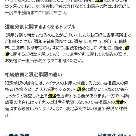
談を承っております。遺言執行者の選任などでお悩みの際は、お気軽に
一度当事務所までご相談ください。
遺産分割に関するよくあるトラブル
遺産分割で何かお悩みのことがございましたらお気軽に当事務所まで
ご相談ください。調和法律事務所では、調布市、府中市、狛江市、稲城
市、三鷹市、多摩市等の地域にて、相続を始めとして、不動産、離婚、
借
金
に関するご相談を承っております。遺産分割に関してお悩みの際は、
お気軽に一度当事務所までご相談ください。
相続放棄と限定承認の違い
限定承認の場合には、マイナスの財産も承継するため、被相続人の債
権者（お金を貸した人）が誰であるのか、
借金
の額がいくらなのか等を
しっかりと調査した上で
借金
を返済する必要があります。一方で、相続
放棄の場合にはマイナスの財産を承継しないので被相続人の
借金
を
返済する必要はありません。また、限定承認では、譲渡所得税が課税
さ...
« 借金 調停
民事再生 個人 »