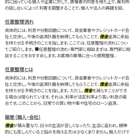
的に困っている個人や企業に対して、債権者の同意を得た上で、裁判所
の話し合いによって利害を調整することで、個人や法人の再建を図...
任意整理流れ
具体的には、利息や分割回数について、貸金業者やクレジットカード会
社と交渉し、今後の返済計画を納得してもらうことで、
借金
返済に余裕
を持たせる手続きのことを指します。ここでは、任意整理の流れについ
てご紹介します。 ■任意整理の流れ・専門家に相談まずは、専門家に相
談することをおすすめします。お客様の事情に合った債務整理...
任意整理とは
具体的には、利息や分割回数について、貸金業者やクレジットカード会
社と交渉し、今後の返済計画を納得してもらうことで、
借金
返済に余裕
を持たせる手続きのことを指します。 ただし、
借金
を減らすことができ
る場合は限られています。それは、利率が法定利率より高い利息の場
合です。このことから、日常での買い物や車や住宅のローン返済...
破産（個人・会社）
借金
が積み重なり、日々の生活が苦しくなったり、生活に追われ、精神
的にも苦しんでいると悩みを抱える方は少なくありません。個人だけで