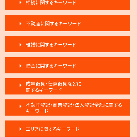
相続に関するキーワード
相続 分割協議書
不動産に関するキーワード
遺言 執行しない
執行人 遺言 相続
不動産 明け渡し 調停
生前贈与 注意
離婚に関するキーワード
家賃 滞納 引越し
遺言 執行
家賃 滞納 延滞料
遺言 執行 相続人
離婚調停 聞かれること
賃料増額 交渉
遺産分割 第三者
借金に関するキーワード
協議離婚 弁護士
不動産 明け渡し 強制執行
遺産分割 弁護士 メリット
離婚 慰謝料
退去 立会い トラブル
相続 遺留分 割合
任意整理 不動産
離婚調停 不利な発言
成年後見・任意後見などに
家賃滞納 強制退去
相続人申告登記 デメリット
借金返済
関するキーワード
離婚 円満調停
不動産 明け渡し請求
生前贈与とは 住宅
任意整理 複数社
モラハラ 離婚したい
不動産 弁護士
限定承認とは 弁護士
成年後見 デメリット
破産 法人
不動産登記・商業登記・法人登記全般に関する
離婚調停 不成立
賃料増額 更新
生前贈与 注意点
成年後見 弁護士
キーワード
破産 代表取締役
離婚 弁護士
滞納 家賃 分割 交渉
限定承認 相続
任意後見制度とは
借金 延滞金
離婚 子供 影響
家賃 滞納 対応
公正証書遺言 証人
登記手続き 法人
成年後見 不正
民事再生 遅延損害金
離婚 不受理届
家賃 滞納 弁護士
エリアに関するキーワード
相続人 調査 費用
不動産登記 弁護士
家族信託 できること
民事再生 弁済
協議離婚 流れ
不動産 明け渡し 弁護士
生前贈与 弁護士