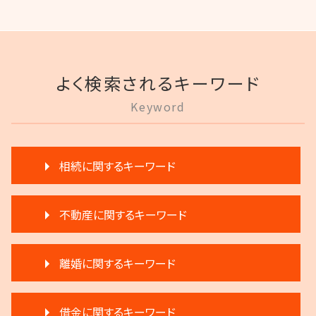
よく検索されるキーワード
Keyword
相続に関するキーワード
遺言 執行しない
不動産に関するキーワード
相続 分割協議書
遺言 執行 流れ
退去 立会い トラブル
相続放棄 デメリット
離婚に関するキーワード
滞納 家賃
生前贈与 注意
家賃 滞納 対応
遺産分割 弁護士 メリット
離婚 不動産
家賃 滞納 分割 支払い
遺言 執行
借金に関するキーワード