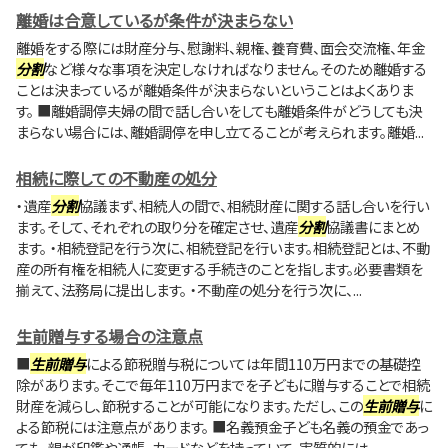
離婚は合意しているが条件が決まらない
離婚をする際には財産分与、慰謝料、親権、養育費、面会交流権、年金
分割
など様々な事項を決定しなければなりません。そのため離婚する
ことは決まっているが離婚条件が決まらないということはよくありま
す。 ■離婚調停夫婦の間で話し合いをしても離婚条件がどうしても決
まらない場合には、離婚調停を申し立てることが考えられます。離婚...
相続に際しての不動産の処分
・遺産
分割
協議まず、相続人の間で、相続財産に関する話し合いを行い
ます。そして、それぞれの取り分を確定させ、遺産
分割
協議書にまとめ
ます。 ・相続登記を行う次に、相続登記を行います。相続登記とは、不動
産の所有権を相続人に変更する手続きのことを指します。必要書類を
揃えて、法務局に提出します。 ・不動産の処分を行う次に、...
生前贈与する場合の注意点
■
生前贈与
による節税贈与税については年間110万円までの基礎控
除があります。そこで毎年110万円までを子どもに贈与することで相続
財産を減らし、節税することが可能になります。ただし、この
生前贈与
に
よる節税には注意点があります。 ■名義預金子ども名義の預金であっ
ても、親が印鑑や通帳、カードなどを持っていて、実質的には...