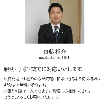
商業登記 弁護士
任意後見制度 代理人
民事再生 個人
調布市 離婚 相談
不動産登記 弁護士
任意後見制度 法律
任意整理 弁護士
調布市 登記全般
法人登記 マンション
成年後見 不正
任意整理 銀行
狛江市 相続
登記手続き 法人
成年後見 デメリット
狛江市 不動産トラブル
商業登記 番号
任意後見制度 権利
多摩市 不動産トラブル
不動産登記 売主
成年後見制度 費用
稲城市 離婚 相談
法人登記 個人事業主
狛江市 離婚 相談
商業登記 不動産登記 違い
府中市 相続
不動産登記 売買
齋藤 裕介
府中市 不動産トラブル
Yusuke Saito/弁護士
狛江市 借金問題
三鷹市 離婚 相談
親切・丁寧・誠実に対応いたします。
法律問題でお困りの方が気軽に相談できるよう初回相談は
45分まで無料で承ります。
お困りの際は一人で悩まずお気軽にご相談ください。
どうぞ、よろしくお願いいたします。