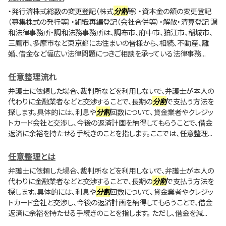
・発行済株式総数の変更登記（株式
分割
等）・資本金の額の変更登記
（募集株式の発行等）・組織再編登記（会社合併等）・解散・清算登記 調
和法律事務所・調和法務事務所は、調布市、府中市、狛江市、稲城市、
三鷹市、多摩市など東京都にお住まいの皆様から、相続、不動産、離
婚、借金など幅広い法律問題につきご相談を承っている法律事務...
任意整理流れ
弁護士に依頼した場合、裁判所などを利用しないで、弁護士が本人の
代わりに金融業者などと交渉することで、長期の
分割
で支払う方法を
探します。具体的には、利息や
分割
回数について、貸金業者やクレジッ
トカード会社と交渉し、今後の返済計画を納得してもらうことで、借金
返済に余裕を持たせる手続きのことを指します。ここでは、任意整理...
任意整理とは
弁護士に依頼した場合、裁判所などを利用しないで、弁護士が本人の
代わりに金融業者などと交渉することで、長期の
分割
で支払う方法を
探します。具体的には、利息や
分割
回数について、貸金業者やクレジッ
トカード会社と交渉し、今後の返済計画を納得してもらうことで、借金
返済に余裕を持たせる手続きのことを指します。 ただし、借金を減...