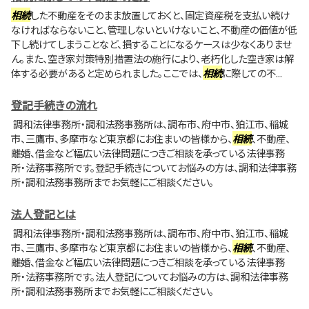
相続
した不動産をそのまま放置しておくと、固定資産税を支払い続け
なければならないこと、管理しないといけないこと、不動産の価値が低
下し続けてしまうことなど、損することになるケースは少なくありませ
ん。また、空き家対策特別措置法の施行により、老朽化した空き家は解
体する必要があると定められました。ここでは、
相続
に際しての不...
登記手続きの流れ
調和法律事務所・調和法務事務所は、調布市、府中市、狛江市、稲城
市、三鷹市、多摩市など東京都にお住まいの皆様から、
相続
、不動産、
離婚、借金など幅広い法律問題につきご相談を承っている法律事務
所・法務事務所です。登記手続きについてお悩みの方は、調和法律事務
所・調和法務事務所までお気軽にご相談ください。
法人登記とは
調和法律事務所・調和法務事務所は、調布市、府中市、狛江市、稲城
市、三鷹市、多摩市など東京都にお住まいの皆様から、
相続
、不動産、
離婚、借金など幅広い法律問題につきご相談を承っている法律事務
所・法務事務所です。法人登記についてお悩みの方は、調和法律事務
所・調和法務事務所までお気軽にご相談ください。