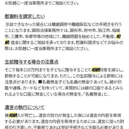
お気軽に一度当事務所までご相談ください。
慰謝料を請求したい
示談できなかった場合には離婚調停や離婚訴訟などの手続きを行う
ことになります。調和法律事務所では、調布市、府中市、狛江市、稲城
市、三鷹市、多摩市等の地域にて、離婚問題を始めとして、不動産、
相
続
、借金に関するご相談を承っております。慰謝料請求などでお悩みの
際は、お気軽に一度当事務所までご相談ください。
生前贈与する場合の注意点
そこで毎年110万円までを子どもに贈与することで
相続
財産を減らし、
節税することが可能になります。ただし、この生前贈与による節税には
注意点があります。 ■名義預金子ども名義の預金であっても、親が印
鑑や通帳、カードなどを持っていて、実質的には親の口座であるとみら
れるような口座に預金している場合の預金を、「名義預金」と...
遺言の執行について
被
相続
人が死亡し、遺言の効力が発生した後には遺言の内容を実現
する必要があります。遺言の内容を実現するためには、遺言に従った財
産の引き渡しや、不動産であれば登記手続きなどを取る必要がありま