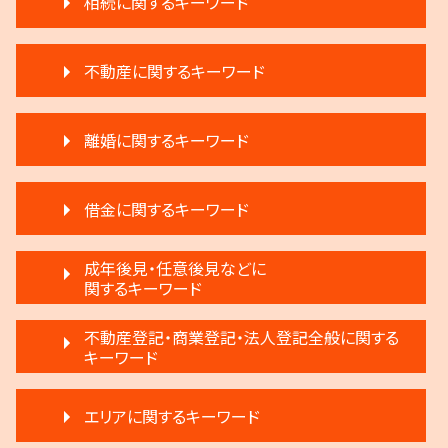
相続に関するキーワード
生前贈与とは 住宅
不動産に関するキーワード
相続放棄
遺言 執行 期限
再開発 立ち退き
相続 弁護士費用
離婚に関するキーワード
不動産 売る
遺言 執行 いつ
家賃滞納 強制退去
相続 遠方
モラハラ 離婚 証拠
家賃 滞納 延滞料
相続登記 義務化 過去の相続
借金に関するキーワード
離婚調停 不利な発言
不動産 明け渡し 強制執行
遺産分割 弁護士 メリット
協議離婚 流れ
賃料増額 更新
相続 遺留分 割合
任意整理 影響
離婚 子供 影響
成年後見・任意後見などに
不動産 弁護士
相続 争い
民事再生法 個人
関するキーワード
離婚 不動産 財産分与
不動産 明け渡し 調停
遺産分割 第三者
民事再生 個人
離婚 条件
賃料増額 借地借家法
相続人申告登記 デメリット
任意後見制度 できること
破産 代表取締役
不動産登記・商業登記・法人登記全般に関する
離婚 不受理届
家賃 滞納 法的措置
執行人 遺言 相続
成年後見制度 わかりやすく
キーワード
民事再生と破産 違い
協議離婚 弁護士
不動産 明け渡し 弁護士
限定承認とは 弁護士
任意後見制度とは
個人再生 メリット
調停離婚 弁護士
家賃 値上げ 交渉
限定承認 相続
不動産登記 売主
任意後見制度 弁護士
任意整理 複数社
離婚 慰謝料
家賃 滞納 引越し
エリアに関するキーワード
相続 相談
不動産登記 弁護士
成年後見制度 手続き
任意整理 住宅ローン
離婚調停 聞かれること
滞納 弁護士
相続 弁護士