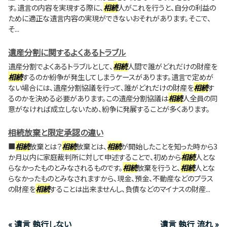
す。遺言の内容を実現する際に、
相続
人がこれを行うと、自分の利益の
ために適正な遺言内容の実現ができないおそれがあります。そこで、
そ...
遺産分割に関するよくあるトラブル
遺産分割でよくあるトラブルとして、
相続
人間で誰がどれだけの財産を
相続
するのか紛争が発生してしまうケースがあります。遺言で定めが
ない場合には、遺産分割協議を行って、誰がどれだけの財産を
相続
す
るのかを決める必要があります。この遺産分割協議は
相続
人全員の同
意がなければ成立しないため、紛争に発展することが多くあります。
相続放棄と限定承認の違い
■
相続
放棄とは？
相続
放棄とは、
相続
が開始したことを知った時から3
か月以内に家庭裁判所に対して申述することで、初めから
相続
人とな
らなかったものとみなされるものです。
相続
放棄を行うと、
相続
人とな
らなかったものとみなされますから、現金、預金、不動産などのプラス
の財産を
相続
することは出来ませんし、負債などのマイナスの財産...
« 遺言 執行しない
遺言 執行 流れ »