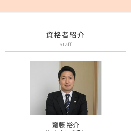
法人登記 メリット
成年後見 不正
任意整理 銀行
調停離婚 協議離婚
滞納家賃請求 時効
相続 分割協議書
稲城市 不動産トラブル
登記手続き 法人
成年後見 弁護士
破産 個人
離婚 不倫 慰謝料
不動産 明け渡し 期間
遺産分割 調停
三鷹市 借金問題
不動産登記法
成年後見制度 費用
借金 弁護士
離婚 話し合い
賃料増額 弁護士
遺言 執行 相続人
府中市 相続
法人登記 個人事業主
任意後見制度 権利
任意整理 流れ
調停離婚 慰謝料
家賃 滞納 弁護士
多摩市 相続
商業登記 不動産登記 違い
任意後見制度 代理人
破産 会社
離婚 浮気
賃料増額 交渉
資格者紹介
狛江市 不動産トラブル
法人登記 マンション
任意後見制度 法律
借金 調停
離婚 応じない
不動産売買契約 注意点
三鷹市 成年後見
法人登記とは
任意後見制度 本人
Staff
任意整理 不動産
離婚裁判 何年かかる
多摩市 成年後見
弁護士 登記手続
任意後見制度 家族信託
借金 差し押さえ
離婚 円満調停
稲城市 離婚 相談
商業登記 合併
任意後見制度 家族信託 違い
破産 賠償金
モラハラ 離婚したい
狛江市 相続
商業登記 罰則
任意後見制度 義務
民事再生 弁済額
調布市 離婚 相談
商業登記 義務
成年後見人 手続き 家族
民事再生法とは 法人
三鷹市 不動産トラブル
不動産登記
成年後見人制度 申し立て
民事再生 個人 流れ
稲城市 借金問題
法人登記 罰金
家族信託 できること
狛江市 離婚 相談
不動産登記 アパート
成年後見 デメリット
三鷹市 相続
不動産登記 売買
任意後見制度 申し立て
狛江市 成年後見
不動産登記 期限
府中市 不動産トラブル
法人登記 代行
府中市 成年後見
商業登記 弁護士
齋藤 裕介
三鷹市 離婚 相談