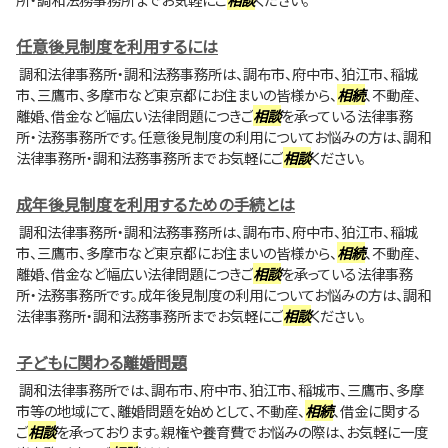
任意後見制度を利用するには
調和法律事務所・調和法務事務所は、調布市、府中市、狛江市、稲城
市、三鷹市、多摩市など東京都にお住まいの皆様から、
相続
、不動産、
離婚、借金など幅広い法律問題につきご
相談
を承っている法律事務
所・法務事務所です。任意後見制度の利用についてお悩みの方は、調和
法律事務所・調和法務事務所までお気軽にご
相談
ください。
成年後見制度を利用するための手続とは
調和法律事務所・調和法務事務所は、調布市、府中市、狛江市、稲城
市、三鷹市、多摩市など東京都にお住まいの皆様から、
相続
、不動産、
離婚、借金など幅広い法律問題につきご
相談
を承っている法律事務
所・法務事務所です。成年後見制度の利用についてお悩みの方は、調和
法律事務所・調和法務事務所までお気軽にご
相談
ください。
子どもに関わる離婚問題
調和法律事務所では、調布市、府中市、狛江市、稲城市、三鷹市、多摩
市等の地域にて、離婚問題を始めとして、不動産、
相続
、借金に関する
ご
相談
を承っております。親権や養育費でお悩みの際は、お気軽に一度