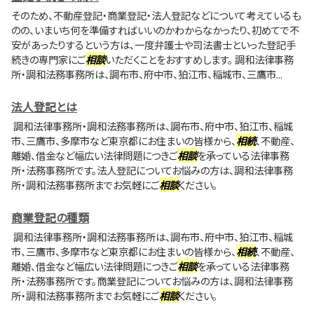
そのため、不動産登記・商業登記・法人登記などについて考えているも
のの、いまいち何を準備すればいいのかわからなかったり、初めてで不
安があったりするという方は、一度弁護士や司法書士といった登記手
続きの専門家にご
相談
いただくことをおすすめします。 調和法律事務
所・調和法務事務所は、調布市、府中市、狛江市、稲城市、三鷹市...
法人登記とは
調和法律事務所・調和法務事務所は、調布市、府中市、狛江市、稲城
市、三鷹市、多摩市など東京都にお住まいの皆様から、
相続
、不動産、
離婚、借金など幅広い法律問題につきご
相談
を承っている法律事務
所・法務事務所です。法人登記についてお悩みの方は、調和法律事務
所・調和法務事務所までお気軽にご
相談
ください。
商業登記の種類
調和法律事務所・調和法務事務所は、調布市、府中市、狛江市、稲城
市、三鷹市、多摩市など東京都にお住まいの皆様から、
相続
、不動産、
離婚、借金など幅広い法律問題につきご
相談
を承っている法律事務
所・法務事務所です。商業登記についてお悩みの方は、調和法律事務
所・調和法務事務所までお気軽にご
相談
ください。