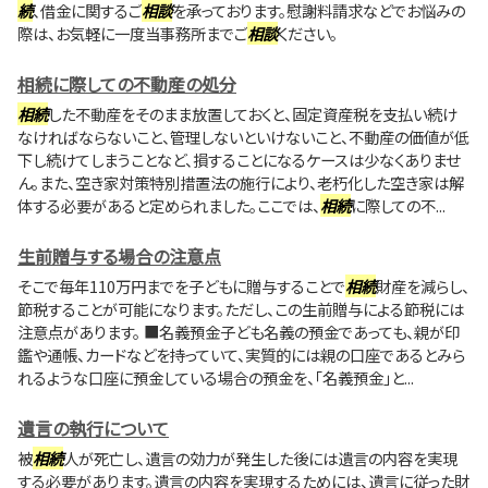
続
、借金に関するご
相談
を承っております。慰謝料請求などでお悩みの
際は、お気軽に一度当事務所までご
相談
ください。
相続に際しての不動産の処分
相続
した不動産をそのまま放置しておくと、固定資産税を支払い続け
なければならないこと、管理しないといけないこと、不動産の価値が低
下し続けてしまうことなど、損することになるケースは少なくありませ
ん。また、空き家対策特別措置法の施行により、老朽化した空き家は解
体する必要があると定められました。ここでは、
相続
に際しての不...
生前贈与する場合の注意点
そこで毎年110万円までを子どもに贈与することで
相続
財産を減らし、
節税することが可能になります。ただし、この生前贈与による節税には
注意点があります。 ■名義預金子ども名義の預金であっても、親が印
鑑や通帳、カードなどを持っていて、実質的には親の口座であるとみら
れるような口座に預金している場合の預金を、「名義預金」と...
遺言の執行について
被
相続
人が死亡し、遺言の効力が発生した後には遺言の内容を実現
する必要があります。遺言の内容を実現するためには、遺言に従った財