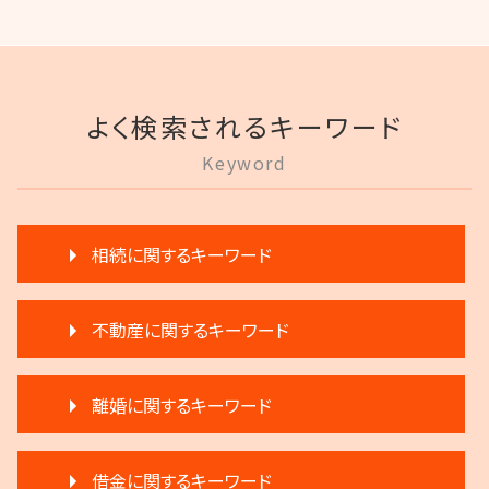
よく検索されるキーワード
Keyword
相続に関するキーワード
生前贈与 注意点
不動産に関するキーワード
相続 弁護士
相続登記 義務化 過去の相続
滞納 弁護士
遺言 執行 相続人
離婚に関するキーワード
家賃 滞納 法的措置
相続 弁護士費用
家賃 値上げ 交渉
限定承認 相続
調停離婚 弁護士
家賃滞納 強制退去
生前贈与 弁護士
借金に関するキーワード