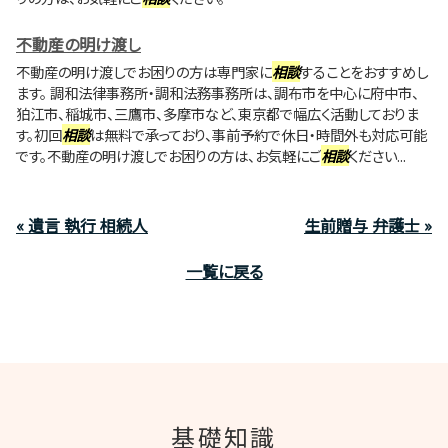
不動産の明け渡し
不動産の明け渡しでお困りの方は専門家に
相談
することをおすすめし
ます。 調和法律事務所・調和法務事務所は、調布市を中心に府中市、
狛江市、稲城市、三鷹市、多摩市など、東京都で幅広く活動しておりま
す。初回
相談
は無料で承っており、事前予約で休日・時間外も対応可能
です。不動産の明け渡しでお困りの方は、お気軽にご
相談
ください...
« 遺言 執行 相続人
生前贈与 弁護士 »
一覧に戻る
基礎知識