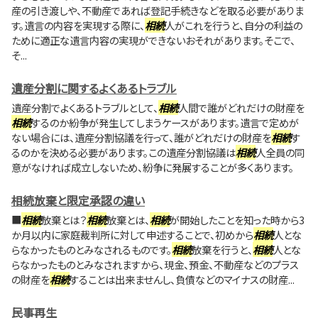
産の引き渡しや、不動産であれば登記手続きなどを取る必要がありま
す。遺言の内容を実現する際に、
相続
人がこれを行うと、自分の利益の
ために適正な遺言内容の実現ができないおそれがあります。そこで、
そ...
遺産分割に関するよくあるトラブル
遺産分割でよくあるトラブルとして、
相続
人間で誰がどれだけの財産を
相続
するのか紛争が発生してしまうケースがあります。遺言で定めが
ない場合には、遺産分割協議を行って、誰がどれだけの財産を
相続
す
るのかを決める必要があります。この遺産分割協議は
相続
人全員の同
意がなければ成立しないため、紛争に発展することが多くあります。
相続放棄と限定承認の違い
■
相続
放棄とは？
相続
放棄とは、
相続
が開始したことを知った時から3
か月以内に家庭裁判所に対して申述することで、初めから
相続
人とな
らなかったものとみなされるものです。
相続
放棄を行うと、
相続
人とな
らなかったものとみなされますから、現金、預金、不動産などのプラス
の財産を
相続
することは出来ませんし、負債などのマイナスの財産...
民事再生