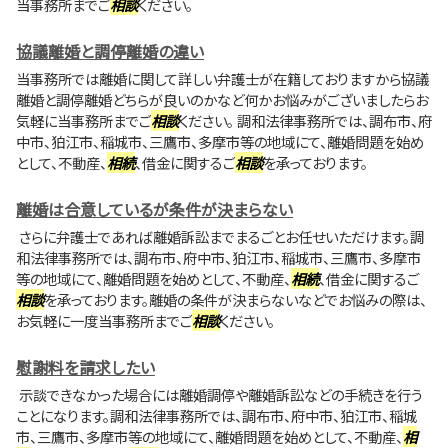
当事務所までご
相談
ください。
協議離婚と調停離婚の違い
当事務所では離婚に関して詳しい弁護士が在籍しておりますから協議
離婚と調停離婚どちらが良いのかなど何かお悩みがございましたらお
気軽に当事務所までご
相談
ください。 調和法律事務所では、調布市、府
中市、狛江市、稲城市、三鷹市、多摩市等の地域にて、離婚問題を始め
として、不動産、
相続
、借金に関するご
相談
を承っております。
離婚は合意しているが条件が決まらない
さらに弁護士であれば離婚訴訟までまるごとお任せいただけます。調
和法律事務所では、調布市、府中市、狛江市、稲城市、三鷹市、多摩市
等の地域にて、離婚問題を始めとして、不動産、
相続
、借金に関するご
相談
を承っております。離婚の条件が決まらないなどでお悩みの際は、
お気軽に一度当事務所までご
相談
ください。
慰謝料を請求したい
示談できなかった場合には離婚調停や離婚訴訟などの手続きを行う
ことになります。調和法律事務所では、調布市、府中市、狛江市、稲城
市、三鷹市、多摩市等の地域にて、離婚問題を始めとして、不動産、
相