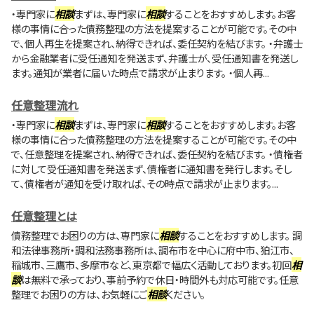
・専門家に
相談
まずは、専門家に
相談
することをおすすめします。お客
様の事情に合った債務整理の方法を提案することが可能です。その中
で、個人再生を提案され、納得できれば、委任契約を結びます。 ・弁護士
から金融業者に受任通知を発送まず、弁護士が、受任通知書を発送し
ます。通知が業者に届いた時点で請求が止まります。 ・個人再...
任意整理流れ
・専門家に
相談
まずは、専門家に
相談
することをおすすめします。お客
様の事情に合った債務整理の方法を提案することが可能です。その中
で、任意整理を提案され、納得できれば、委任契約を結びます。 ・債権者
に対して受任通知書を発送まず、債権者に通知書を発行します。そし
て、債権者が通知を受け取れば、その時点で請求が止まります。...
任意整理とは
債務整理でお困りの方は、専門家に
相談
することをおすすめします。 調
和法律事務所・調和法務事務所は、調布市を中心に府中市、狛江市、
稲城市、三鷹市、多摩市など、東京都で幅広く活動しております。初回
相
談
は無料で承っており、事前予約で休日・時間外も対応可能です。任意
整理でお困りの方は、お気軽にご
相談
ください。