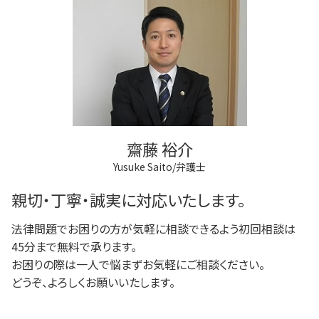
不動産登記
任意後見制度 弁護士
民事再生 個人
調布市 不動産トラブル
不動産登記 義務化
任意後見制度とは
任意整理 影響
調布市 離婚 相談
商業登記 罰則
成年後見制度 手続き
破産 会社
府中市 登記全般
商業登記 義務
成年後見制度 わかりやすく
三鷹市 成年後見
不動産登記 期限
任意後見制度 代理人
府中市 相続
登記手続き 法人
任意後見制度 メリット
三鷹市 離婚 相談
法人登記 罰金
三鷹市 借金問題
法人登記とは
調布市 相続
法人登記 マンション
齋藤 裕介
三鷹市 不動産トラブル
Yusuke Saito/弁護士
稲城市 借金問題
稲城市 不動産トラブル
親切・丁寧・誠実に対応いたします。
法律問題でお困りの方が気軽に相談できるよう初回相談は
45分まで無料で承ります。
お困りの際は一人で悩まずお気軽にご相談ください。
どうぞ、よろしくお願いいたします。