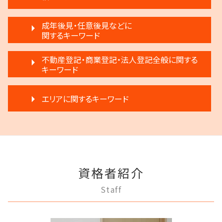
離婚 円満
再開発 立ち退き
遺言 執行
離婚 話し合い
不動産 弁護士
相続 遺産分割協議書
借金 弁護士
離婚 新しい戸籍
成年後見・任意後見などに
不動産 売る
遺言 執行 期限
破産 法人
関するキーワード
離婚調停 不利な発言
不動産 明け渡し 調停
遺産分割 第三者
民事再生 弁護士
離婚 子供 影響
家賃 滞納 引越し
相続人 調査 費用
任意後見制度 家族信託
民事再生 弁済額
不動産登記・商業登記・法人登記全般に関する
離婚 子供 戸籍
不動産 明け渡し請求
遺言 執行 流れ
家族信託 できること
キーワード
民事再生法 個人
協議離婚 弁護士
家賃 滞納 延滞料
遺言 執行 いつ
成年後見人制度 申し立て
破産 賠償金
離婚 慰謝料
賃料増額 借地借家法
限定承認とは 弁護士
不動産登記 売主
成年後見 弁護士
個人再生 メリット
離婚 不倫 慰謝料
不動産 明け渡し 期間
エリアに関するキーワード
遺言 執行しない
商業登記 弁護士
任意後見制度 申し立て
民事再生法とは 法人
調停離婚 慰謝料
家賃 滞納 対応
公正証書遺言 証人
法人登記 個人事業主
成年後見制度 費用
民事再生 個人 流れ
離婚 不受理届
滞納 家賃 分割 交渉
相続 争い
調布市 借金問題
登記手続き 弁護士
任意後見制度 義務
破産 弁護士
離婚 相手が拒否
不動産売買契約 注意点
相続 分割協議書
多摩市 離婚 相談
不動産登記 弁護士
成年後見 不正
民事再生 遅延損害金
離婚 浮気 慰謝料
家賃 滞納 弁護士
遺留分 計算
狛江市 相続
不動産登記 アパート
任意後見制度 権利
民事再生と破産 違い
離婚 不動産
賃料増額 弁護士
府中市 借金問題
法人登記 代行
成年後見 デメリット
借金 調停
離婚 弁護士
不動産 生前贈与
資格者紹介
府中市 離婚 相談
商業登記 不動産登記 違い
家族信託 弁護士
破産 個人
親権争い 父親が勝つ場合
不動産 明け渡し 弁護士
府中市 不動産トラブル
弁護士 登記手続
任意後見制度 できること
Staff
個人再生 デメリット
調停離婚 流れ
稲城市 離婚 相談
不動産登記 売買
任意後見制度 法律
借金返済
離婚 浮気
稲城市 相続
法人登記 メリット
任意後見制度 本人
任意整理 不動産
調停離婚 協議離婚
府中市 成年後見