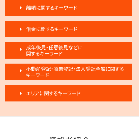
家賃 滞納 分割 支払い
遺言 執行しない
離婚に関するキーワード
不動産 売る
遺言 執行 いつ
賃料増額 調停申立書
相続放棄 デメリット
調停離婚 慰謝料
不動産 明け渡し 強制執行
公正証書遺言 証人
借金に関するキーワード
離婚 浮気 慰謝料
不動産 売買
生前贈与 注意
離婚調停 不成立
再開発 立ち退き
相続 遺留分 割合
民事再生 個人
離婚裁判 何年かかる
成年後見・任意後見などに
家賃 滞納 引越し
生前贈与 注意点
任意整理 複数社
関するキーワード
モラハラ 離婚したい
滞納 弁護士
遺留分 計算
任意整理 銀行
離婚 不動産 財産分与
家賃 滞納 法的措置
遺言 執行 相続人
任意後見制度とは
民事再生法 個人
不動産登記・商業登記・法人登記全般に関する
離婚 円満調停
不動産 明け渡し 期間
相続 遺産分割協議書
任意後見制度 メリット
キーワード
破産 個人
離婚 子供 影響
滞納 家賃 分割 交渉
相続 分割
任意後見制度 権利
自己破産 条件
離婚 子供 戸籍
賃料増額 交渉
相続 争い
法人登記 マンション
成年後見 不正
任意整理 流れ
離婚調停 聞かれること
不動産 弁護士
エリアに関するキーワード
相続 相談
登記手続き 弁護士
家族信託 できること
民事再生法とは 法人
協議離婚 弁護士
退去 立会い トラブル
限定承認とは 弁護士
商業登記 合併
任意後見制度 家族信託 違い
破産 弁護士
モラハラ 離婚 証拠
不動産 生前贈与
遺産分割 第三者
府中市 離婚 相談
不動産登記 弁護士
成年後見制度 費用
民事再生 個人 流れ
離婚 弁護士
不動産 明け渡し 調停
相続人申告登記 デメリット
狛江市 離婚 相談
法人登記 代行
成年後見制度 手続き
破産 会社
離婚 円満
家賃 滞納 弁護士
生前贈与 分割
調布市 登記全般
不動産登記 期限
成年後見人制度 申し立て
破産宣告 自己破産
離婚 慰謝料
家賃 滞納 延滞料
府中市 成年後見
商業登記 不動産登記 違い
任意後見制度 家族信託
破産 法人
離婚 条件
不動産 明け渡し 弁護士