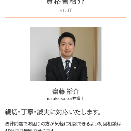
資格者紹介
稲城市 成年後見
不動産登記
成年後見制度 わかりやすく
民事再生 弁済
離婚 浮気
滞納 家賃
府中市 不動産トラブル
商業登記 弁護士
成年後見 デメリット
Staff
破産 倒産 違い
離婚 不受理届
調布市 相続
商業登記 番号
成年後見人 手続き 家族
任意整理 弁護士
調停離婚 協議離婚
稲城市 離婚 相談
不動産登記 売主
任意後見制度 弁護士
個人再生 デメリット
調停離婚 流れ
三鷹市 相続
法人登記 メリット
任意後見制度 申し立て
借金 弁護士
調布市 借金問題
弁護士 登記手続
任意後見制度 代理人
借金 延滞金
稲城市 相続
不動産登記法
成年後見 弁護士
破産 代表取締役
調布市 離婚 相談
商業登記 罰則
任意後見制度 できること
多摩市 不動産トラブル
不動産登記 義務化
任意後見制度 義務
狛江市 相続
法人登記 個人事業主
任意後見制度 本人
府中市 相続
商業登記 義務
多摩市 離婚 相談
登記手続き 法人
狛江市 成年後見
法人登記 罰金
齋藤 裕介
三鷹市 離婚 相談
Yusuke Saito/弁護士
多摩市 相続
調布市 不動産トラブル
親切・丁寧・誠実に対応いたします。
法律問題でお困りの方が気軽に相談できるよう初回相談は
45分まで無料で承ります。