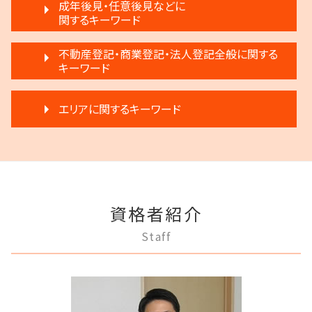
破産宣告 自己破産
離婚 応じない
成年後見・任意後見などに
賃料増額 更新
生前贈与とは 住宅
民事再生 遅延損害金
関するキーワード
離婚調停 不成立
不動産売買契約 注意点
相続 争い
民事再生法 個人
離婚 新しい戸籍
不動産 明け渡し 調停
限定承認とは 弁護士
任意後見制度 権利
個人再生 メリット
不動産登記・商業登記・法人登記全般に関する
協議離婚 流れ
不動産 弁護士
相続 弁護士費用
任意後見制度 代理人
キーワード
破産 賠償金
離婚 浮気
賃料増額 借地借家法
相続人申告登記 デメリット
成年後見制度 手続き
民事再生法とは 法人
調停離婚 協議離婚
家賃 滞納 延滞料
遺言 執行 いつ
不動産登記 義務化
任意後見制度 法人
任意整理 影響
調停離婚 慰謝料
家賃滞納 強制退去
エリアに関するキーワード
執行人 遺言 相続
不動産登記 弁護士
任意後見制度 申し立て
借金返済
離婚裁判 何年かかる
家賃 値上げ 交渉
遺産分割 調停
登記手続き 弁護士
任意後見制度 義務
任意整理 流れ
調停離婚 流れ
家賃 滞納 引越し
相続 遺産分割協議書
調布市 離婚 相談
不動産登記法
任意後見制度 家族信託
破産 倒産 違い
離婚 不受理届
滞納 家賃 分割 交渉
限定承認 相続
府中市 不動産トラブル
不動産登記 アパート
成年後見 弁護士
借金 調停
離婚 円満
退去 立会い トラブル
生前贈与 弁護士
稲城市 離婚 相談
弁護士 登記手続
任意後見制度 できること
任意整理 不動産
調停離婚 弁護士
賃料増額 弁護士
三鷹市 相続
商業登記 罰則
任意後見制度 メリット
破産 会社
離婚 不動産 財産分与
賃料増額 交渉
資格者紹介
稲城市 相続
商業登記 義務
任意後見制度 弁護士
民事再生と破産 違い
モラハラ 離婚したい
不動産 生前贈与
府中市 登記全般
法人登記 メリット
任意後見制度 家族信託 違い
Staff
破産 代表取締役
離婚調停 不利な発言
稲城市 不動産トラブル
登記手続き 法人
家族信託 弁護士
個人再生 デメリット
親権争い 父親が勝つ場合
三鷹市 成年後見
法人登記とは
成年後見制度 わかりやすく
任意整理 弁護士
離婚 不倫 慰謝料
府中市 借金問題
法人登記 代行
任意後見制度とは
任意整理 住宅ローン
多摩市 相続
商業登記 番号
成年後見人 手続き 家族
民事再生 弁済