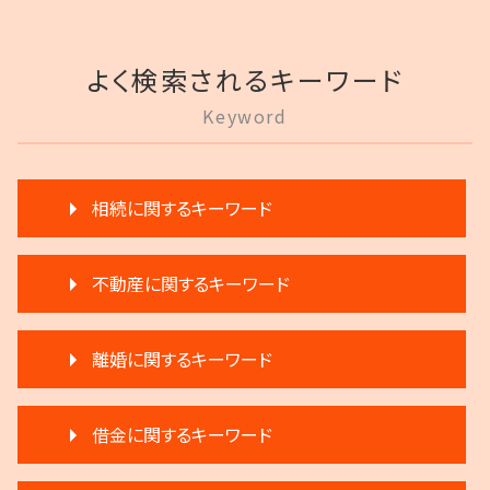
よく検索されるキーワード
Keyword
相続に関するキーワード
遺言 執行 流れ
不動産に関するキーワード
相続 遠方
遺言 執行 期限
家賃 滞納 分割 支払い
相続 遺留分 割合
離婚に関するキーワード
家賃 滞納 法的措置
相続 分割協議書
不動産 明け渡し 期間
生前贈与 分割
離婚 子供 影響
不動産 売る
相続人 調査 費用
借金に関するキーワード
離婚 子供 戸籍
不動産 明け渡し 弁護士
公正証書遺言 証人
離婚 円満調停
再開発 立ち退き
相続放棄 デメリット