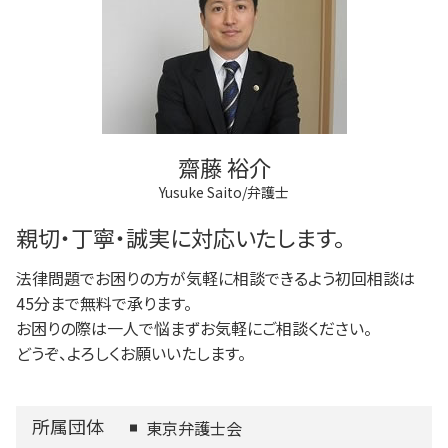
調布市 相続
不動産登記 期限
成年後見人制度 申し立て
破産 弁護士
調布市 成年後見
法人登記 罰金
成年後見制度 費用
多摩市 成年後見
不動産登記
任意後見制度 本人
稲城市 借金問題
商業登記 弁護士
任意後見制度 法律
三鷹市 不動産トラブル
法人登記 個人事業主
多摩市 借金問題
不動産登記 売主
府中市 相続
不動産登記 売買
齋藤 裕介
稲城市 成年後見
Yusuke Saito/弁護士
三鷹市 借金問題
多摩市 離婚 相談
親切・丁寧・誠実に対応いたします。
法律問題でお困りの方が気軽に相談できるよう初回相談は
45分まで無料で承ります。
お困りの際は一人で悩まずお気軽にご相談ください。
どうぞ、よろしくお願いいたします。
所属団体
東京弁護士会