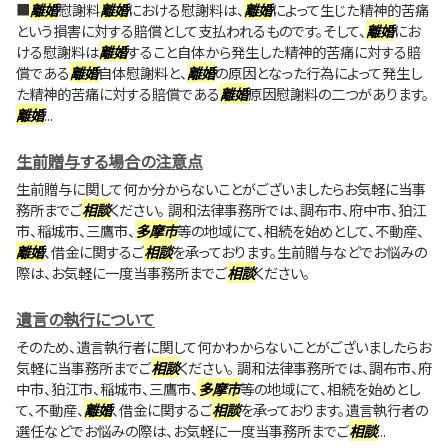
■
離婚
慰謝料
離婚
における慰謝料は、
離婚
によって生じた精神的苦痛
という損害に対する賠償として支払われるものです。そして、
離婚
にお
ける慰謝料は
離婚
すること自体から発生した精神的苦痛に対する賠
償である
離婚
自体慰謝料と、
離婚
の原因となった行為によって発生し
た精神的苦痛に対する賠償である
離婚
原因慰謝料の二つがあります。
離婚
...
生前贈与する場合の注意点
生前贈与に関して何か分からないことがございましたらお気軽に当事
務所までご
相談
ください。 調和法律事務所では、調布市、府中市、狛江
市、稲城市、三鷹市、
多摩市
等の地域にて、相続を始めとして、不動産、
離婚
、借金に関するご
相談
を承っております。生前贈与などでお悩みの
際は、お気軽に一度当事務所までご
相談
ください。
遺言の執行について
そのため、遺言執行者に関して何かわからないことがございましたらお
気軽に当事務所までご
相談
ください。 調和法律事務所では、調布市、府
中市、狛江市、稲城市、三鷹市、
多摩市
等の地域にて、相続を始めとし
て、不動産、
離婚
、借金に関するご
相談
を承っております。遺言執行者の
選任などでお悩みの際は、お気軽に一度当事務所までご
相談
...