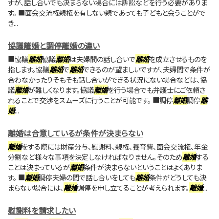
すが、話し合いでも決まらない場合には訴訟などを行う必要がありま
す。 ■面会交流権親権を有しない親であっても子どもと会うことがで
き...
協議離婚と調停離婚の違い
■協議
離婚
協議
離婚
は夫婦間の話し合いで
離婚
を成立させるものを
指します。協議
離婚
で
離婚
できるのが望ましいですが、夫婦間で条件が
合わなかったりそもそも話し合いができる状況にない場合などは、協
議
離婚
が難しくなります。協議
離婚
を行う場合でも弁護士にご依頼さ
れることで交渉をスムーズに行うことが可能です。 ■調停
離婚
調停
離
婚
...
離婚は合意しているが条件が決まらない
離婚
をする際には財産分与、慰謝料、親権、養育費、面会交流権、年金
分割など様々な事項を決定しなければなりません。そのため
離婚
する
ことは決まっているが
離婚
条件が決まらないということはよくありま
す。 ■
離婚
調停夫婦の間で話し合いをしても
離婚
条件がどうしても決
まらない場合には、
離婚
調停を申し立てることが考えられます。
離婚
...
慰謝料を請求したい