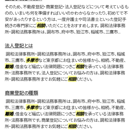
そのため、不動産登記・商業登記・法人登記などについて考えているも
のの、いまいち何を準備すればいいのかわからなかったり、初めてで不
安があったりするという方は、一度弁護士や司法書士といった登記手
続きの専門家にご
相談
いただくことをおすすめします。 調和法律事務
所・調和法務事務所は、調布市、府中市、狛江市、稲城市、三鷹市...
法人登記とは
調和法律事務所・調和法務事務所は、調布市、府中市、狛江市、稲城
市、三鷹市、
多摩市
など東京都にお住まいの皆様から、相続、不動産、
離婚
、借金など幅広い法律問題につきご
相談
を承っている法律事務
所・法務事務所です。法人登記についてお悩みの方は、調和法律事務
所・調和法務事務所までお気軽にご
相談
ください。
商業登記の種類
調和法律事務所・調和法務事務所は、調布市、府中市、狛江市、稲城
市、三鷹市、
多摩市
など東京都にお住まいの皆様から、相続、不動産、
離婚
、借金など幅広い法律問題につきご
相談
を承っている法律事務
所・法務事務所です。商業登記についてお悩みの方は、調和法律事務
所・調和法務事務所までお気軽にご
相談
ください。