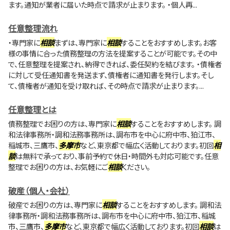
ます。通知が業者に届いた時点で請求が止まります。 ・個人再...
任意整理流れ
・専門家に
相談
まずは、専門家に
相談
することをおすすめします。お客
様の事情に合った債務整理の方法を提案することが可能です。その中
で、任意整理を提案され、納得できれば、委任契約を結びます。 ・債権者
に対して受任通知書を発送まず、債権者に通知書を発行します。そし
て、債権者が通知を受け取れば、その時点で請求が止まります。...
任意整理とは
債務整理でお困りの方は、専門家に
相談
することをおすすめします。 調
和法律事務所・調和法務事務所は、調布市を中心に府中市、狛江市、
稲城市、三鷹市、
多摩市
など、東京都で幅広く活動しております。初回
相
談
は無料で承っており、事前予約で休日・時間外も対応可能です。任意
整理でお困りの方は、お気軽にご
相談
ください。
破産（個人・会社）
破産でお困りの方は、専門家に
相談
することをおすすめします。 調和法
律事務所・調和法務事務所は、調布市を中心に府中市、狛江市、稲城
市、三鷹市、
多摩市
など、東京都で幅広く活動しております。初回
相談
は