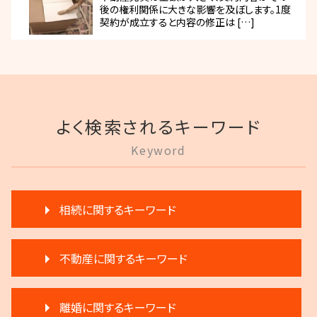
後の権利関係に大きな影響を及ぼします。1度
契約が成立すると内容の修正は […]
よく検索されるキーワード
Keyword
相続に関するキーワード
遺産分割 調停
不動産に関するキーワード
生前贈与 注意点
生前贈与 注意
不動産 明け渡し 調停
生前贈与 分割
離婚に関するキーワード
不動産売買契約 注意点
相続 分割