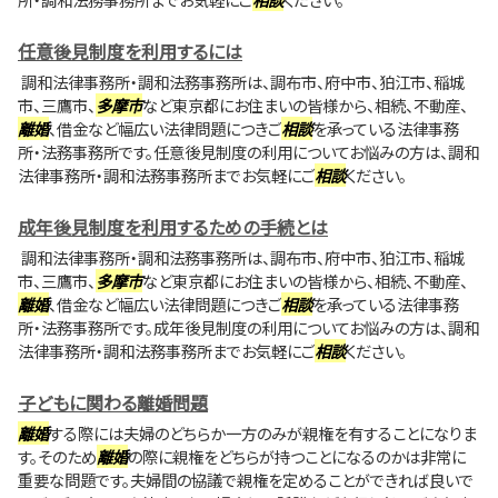
任意後見制度を利用するには
調和法律事務所・調和法務事務所は、調布市、府中市、狛江市、稲城
市、三鷹市、
多摩市
など東京都にお住まいの皆様から、相続、不動産、
離婚
、借金など幅広い法律問題につきご
相談
を承っている法律事務
所・法務事務所です。任意後見制度の利用についてお悩みの方は、調和
法律事務所・調和法務事務所までお気軽にご
相談
ください。
成年後見制度を利用するための手続とは
調和法律事務所・調和法務事務所は、調布市、府中市、狛江市、稲城
市、三鷹市、
多摩市
など東京都にお住まいの皆様から、相続、不動産、
離婚
、借金など幅広い法律問題につきご
相談
を承っている法律事務
所・法務事務所です。成年後見制度の利用についてお悩みの方は、調和
法律事務所・調和法務事務所までお気軽にご
相談
ください。
子どもに関わる離婚問題
離婚
する際には夫婦のどちらか一方のみが親権を有することになりま
す。そのため
離婚
の際に親権をどちらが持つことになるのかは非常に
重要な問題です。夫婦間の協議で親権を定めることができれば良いで