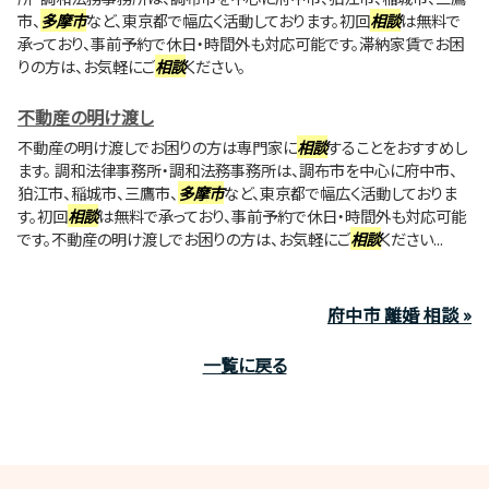
市、
多摩市
など、東京都で幅広く活動しております。初回
相談
は無料で
承っており、事前予約で休日・時間外も対応可能です。滞納家賃でお困
りの方は、お気軽にご
相談
ください。
不動産の明け渡し
不動産の明け渡しでお困りの方は専門家に
相談
することをおすすめし
ます。 調和法律事務所・調和法務事務所は、調布市を中心に府中市、
狛江市、稲城市、三鷹市、
多摩市
など、東京都で幅広く活動しておりま
す。初回
相談
は無料で承っており、事前予約で休日・時間外も対応可能
です。不動産の明け渡しでお困りの方は、お気軽にご
相談
ください...
府中市 離婚 相談 »
一覧に戻る