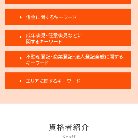
不動産 明け渡し 強制執行
相続 遺産分割協議書
調停離婚 慰謝料
不動産 売る
相続 弁護士費用
借金に関するキーワード
離婚 弁護士
再開発 立ち退き
相続 争い
調停離婚 協議離婚
家賃 滞納 延滞料
遺言 執行 いつ
自己破産 条件
離婚 浮気 慰謝料
成年後見・任意後見などに
賃料増額 調停申立書
限定承認 相続
破産 弁護士
関するキーワード
離婚 不受理届
不動産 明け渡し 期間
生前贈与とは 住宅
民事再生 個人 流れ
離婚 不動産 財産分与
滞納 家賃
遺言 執行 相続人
家族信託 弁護士
個人再生 デメリット
不動産登記・商業登記・法人登記全般に関する
離婚 不倫 慰謝料
不動産 生前贈与
生前贈与 弁護士
家族信託 できること
キーワード
任意整理 住宅ローン
離婚 相手が拒否
家賃 滞納 法的措置
執行人 遺言 相続
成年後見 弁護士
任意整理 影響
協議離婚 弁護士
不動産 売買
相続登記 義務化 過去の相続
商業登記 罰則
任意後見制度 本人
借金 調停
モラハラ 離婚したい
家賃滞納 強制退去
エリアに関するキーワード
遺言 執行 流れ
法人登記 代行
成年後見制度 費用
借金 差し押さえ
調停離婚 弁護士
賃料増額 交渉
相続放棄 デメリット
法人登記とは
任意後見制度 代理人
破産宣告 自己破産
離婚 不動産
家賃 滞納 分割 支払い
遺産分割 弁護士 メリット
調布市 相続
法人登記 罰金
任意後見制度とは
民事再生 弁済額
離婚 円満調停
賃料増額 借地借家法
相続 分割協議書
多摩市 成年後見
法人登記 個人事業主
任意後見制度 権利
任意整理 銀行
離婚 円満
家賃 値上げ 交渉
相続放棄
調布市 離婚 相談
商業登記 合併
任意後見制度 メリット
民事再生と破産 違い
離婚 新しい戸籍
賃料増額 弁護士
府中市 相続
商業登記 不動産登記 違い
成年後見制度 手続き
借金 延滞金
離婚調停 聞かれること
退去 立会い トラブル
資格者紹介
稲城市 借金問題
不動産登記 アパート
任意後見制度 義務
任意整理 不動産
離婚 話し合い
家賃 滞納 弁護士
稲城市 成年後見
登記手続き 弁護士
任意後見制度 申し立て
Staff
民事再生法 個人