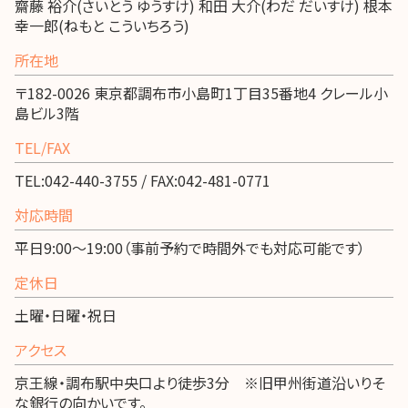
齋藤 裕介(さいとう ゆうすけ) 和田 大介(わだ だいすけ) 根本
幸一郎(ねもと こういちろう)
所在地
〒182-0026 東京都調布市小島町1丁目35番地4 クレール小
島ビル3階
TEL/FAX
TEL:042-440-3755 / FAX:042-481-0771
対応時間
平日9:00～19:00（事前予約で時間外でも対応可能です）
定休日
土曜・日曜・祝日
アクセス
京王線・調布駅中央口より徒歩3分 ※旧甲州街道沿いりそ
な銀行の向かいです。