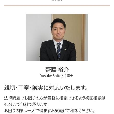
離婚 慰謝料
稲城市 離婚 相談
不動産登記法
任意後見制度 家族信託
破産 会社
離婚 浮気
三鷹市 成年後見
不動産登記 売主
任意後見制度 法律
民事再生法とは 法人
離婚 応じない
狛江市 借金問題
商業登記 義務
任意後見制度 弁護士
破産 法人
調布市 登記全般
不動産登記 売買
成年後見人制度 申し立て
破産 賠償金
多摩市 借金問題
不動産登記 期限
成年後見 不正
個人再生 メリット
調布市 借金問題
不動産登記 義務化
成年後見 デメリット
三鷹市 相続
弁護士 登記手続
任意後見制度 法人
調布市 成年後見
登記手続き 法人
任意後見制度 家族信託 違い
狛江市 相続
商業登記 弁護士
多摩市 相続
商業登記 番号
狛江市 離婚 相談
不動産登記 弁護士
齋藤 裕介
多摩市 離婚 相談
Yusuke Saito/弁護士
狛江市 成年後見
稲城市 相続
親切・丁寧・誠実に対応いたします。
法律問題でお困りの方が気軽に相談できるよう初回相談は
45分まで無料で承ります。
お困りの際は一人で悩まずお気軽にご相談ください。