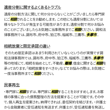
遺産分割に関するよくあるトラブル
遺産の分割方法に関して何か分からないことがございましたら専門家
にご
相談
されることをお勧めします。 この他にも遺産分割においては
様々なトラブルが発生する可能性があります。遺産分割で何かお悩み
のことがございましたらお気軽に当事務所までご
相談
ください。 調和法
律事務所では、調布市、府中市、狛江市、稲城市、三鷹市、
多摩市
...
相続放棄と限定承認の違い
そのため限定承認はあまり利用されていないというのが実情です調
和法律事務所では、調布市、府中市、狛江市、稲城市、三鷹市、
多摩市
等の地域にて、相続を始めとして、不動産、
離婚
、借金に関するご
相談
を
承っております。「相続放棄をすべきか」などでお悩みの際は、お気軽に
一度当事務所までご
相談
ください。
民事再生
・専門家に
相談
まずは、専門家に
相談
することをおすすめします。お客
様の事情に合った債務整理の方法を提案することが可能です。その中
で、個人再生を提案され、納得できれば、委任契約を結びます。 ・弁護士
から金融業者に受任通知を発送まず、弁護士が、受任通知書を発送し