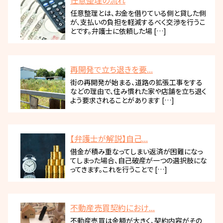
任意整理の流れ
任意整理とは、お金を借りている側と貸した側
が、支払いの負担を軽減するべく交渉を行うこ
とです。弁護士に依頼した場 […]
再開発で立ち退きを要...
街の再開発が始まる、道路の拡張工事をする
などの理由で、住み慣れた家や店舗を立ち退く
よう要求されることがあります […]
【弁護士が解説】自己...
借金が積み重なってしまい返済が困難になっ
てしまった場合、自己破産が一つの選択肢にな
ってきます。これを行うことで […]
不動産売買契約におけ...
不動産売買は金額が大きく、契約内容がその