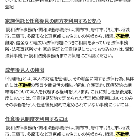
登記...
家族信託と任意後見の両方を利用すると安心
調和法律事務所・調和法務事務所は、調布市、府中市、狛江市、稲城
市、三鷹市、多摩市など東京都にお住まいの皆様から、相続、
不動産
、
離婚、借金など幅広い法律問題につきご相談を承っている法律事務
所・法務事務所です。家族信託と任意後見についてお悩みの方は、調和
法律事務所・調和法務事務所までお気軽にご相談ください。
成年後見人の権限
「代理権」とは、本人の財産を管理し、その財産に関する法律行為、具体
的には
不動産
の売買や賃貸借の締結・解除、介護契約、医療契約の締
結等について本人を代理する権利をいいます。 これに対し任意後見制
度においては、任意後見契約で定められた代理権の範囲においてのみ
その事務を行い、任意後見契約で定められていない事務については...
任意後見制度を利用するには
調和法律事務所・調和法務事務所は、調布市、府中市、狛江市、稲城
市、三鷹市、多摩市など東京都にお住まいの皆様から、相続、
不動産
、