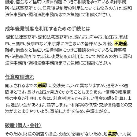
離婚、借金など幅広い法律問題につきご相談を承っている法律事務
所・法務事務所です。任意後見制度の利用についてお悩みの方は、調和
法律事務所・調和法務事務所までお気軽にご相談ください。
成年後見制度を利用するための手続とは
調和法律事務所・調和法務事務所は、調布市、府中市、狛江市、稲城
市、三鷹市、多摩市など東京都にお住まいの皆様から、相続、
不動産
、
離婚、借金など幅広い法律問題につきご相談を承っている法律事務
所・法務事務所です。成年後見制度の利用についてお悩みの方は、調和
法律事務所・調和法務事務所までお気軽にご相談ください。
任意整理流れ
開示されるまでの
期間
は、交渉先によって異なりますが、通常2〜3週
間ほどです。長ければ2ヶ月近くかかることもあります。 ・債務の確定債
権の中身が判明した後は、利息制限法から正しい借金の額を計算しま
す。過払い金があれば、請求します。 ・和解案の作成・交渉債権者との交
渉がまとまりやすいよう、事前に方針を決め、弁護士が交...
破産（個人・会社）
そのため、財産の調査や換金、分配が必要がないため、短
期間
かつ、裁