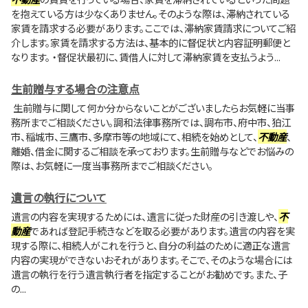
を抱えている方は少なくありません。そのような際は、滞納されている
家賃を請求する必要があります。ここでは、滞納家賃請求についてご紹
介します。家賃を請求する方法は、基本的に督促状と内容証明郵便と
なります。 ・督促状最初に、賃借人に対して滞納家賃を支払うよう...
生前贈与する場合の注意点
生前贈与に関して何か分からないことがございましたらお気軽に当事
務所までご相談ください。調和法律事務所では、調布市、府中市、狛江
市、稲城市、三鷹市、多摩市等の地域にて、相続を始めとして、
不動産
、
離婚、借金に関するご相談を承っております。生前贈与などでお悩みの
際は、お気軽に一度当事務所までご相談ください。
遺言の執行について
遺言の内容を実現するためには、遺言に従った財産の引き渡しや、
不
動産
であれば登記手続きなどを取る必要があります。遺言の内容を実
現する際に、相続人がこれを行うと、自分の利益のために適正な遺言
内容の実現ができないおそれがあります。そこで、そのような場合には
遺言の執行を行う遺言執行者を指定することがお勧めです。また、子
の...