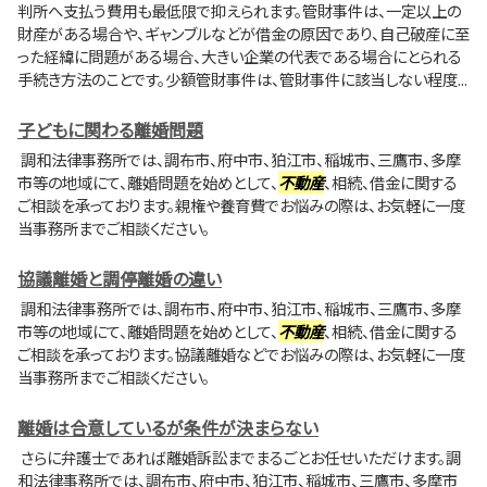
判所へ支払う費用も最低限で抑えられます。管財事件は、一定以上の
財産がある場合や、ギャンブルなどが借金の原因であり、自己破産に至
った経緯に問題がある場合、大きい企業の代表である場合にとられる
手続き方法のことです。少額管財事件は、管財事件に該当しない程度...
子どもに関わる離婚問題
調和法律事務所では、調布市、府中市、狛江市、稲城市、三鷹市、多摩
市等の地域にて、離婚問題を始めとして、
不動産
、相続、借金に関する
ご相談を承っております。親権や養育費でお悩みの際は、お気軽に一度
当事務所までご相談ください。
協議離婚と調停離婚の違い
調和法律事務所では、調布市、府中市、狛江市、稲城市、三鷹市、多摩
市等の地域にて、離婚問題を始めとして、
不動産
、相続、借金に関する
ご相談を承っております。協議離婚などでお悩みの際は、お気軽に一度
当事務所までご相談ください。
離婚は合意しているが条件が決まらない
さらに弁護士であれば離婚訴訟までまるごとお任せいただけます。調
和法律事務所では、調布市、府中市、狛江市、稲城市、三鷹市、多摩市