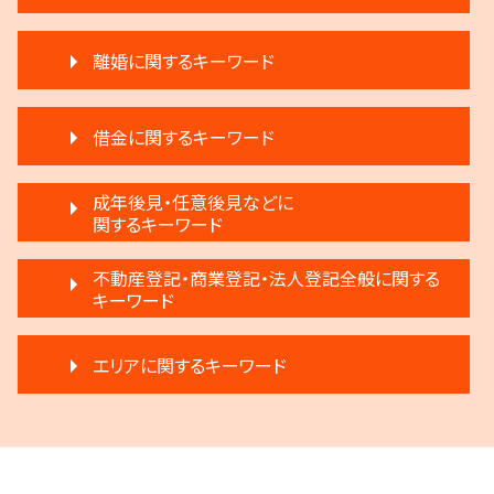
相続放棄 デメリット
家賃 滞納 弁護士
執行人 遺言 相続
離婚に関するキーワード
賃料増額 交渉
相続登記 義務化 過去の相続
不動産 生前贈与
遺言 執行
親権争い 父親が勝つ場合
不動産 明け渡し 期間
限定承認 相続
借金に関するキーワード
離婚 浮気
不動産 明け渡し請求
遺言 執行 相続人
離婚 不倫 慰謝料
退去 立会い トラブル
生前贈与とは 住宅
破産 弁護士
モラハラ 離婚 証拠
成年後見・任意後見などに
不動産 明け渡し 調停
公正証書遺言 証人
借金 延滞金
関するキーワード
調停離婚 弁護士
賃料増額 更新
限定承認とは 弁護士
個人再生 メリット
離婚 慰謝料
賃料増額 弁護士
生前贈与 注意点
任意後見制度 家族信託 違い
破産 会社
不動産登記・商業登記・法人登記全般に関する
離婚 円満調停
家賃 滞納 法的措置
相続人 調査 費用
成年後見 デメリット
キーワード
自己破産 条件
モラハラ 離婚したい
家賃 滞納 対応
遺言 執行しない
家族信託 できること
任意整理 弁護士
離婚 条件
賃料増額 借地借家法
遺言 執行 流れ
不動産登記法
任意後見制度 法律
民事再生 個人
離婚 不動産
滞納 家賃
エリアに関するキーワード
遺留分 計算
法人登記 個人事業主
成年後見人 手続き 家族
任意整理 銀行
調停離婚 慰謝料
不動産売買契約 注意点
遺産分割 調停
不動産登記 売主
任意後見制度 本人
破産 代表取締役
離婚 話し合い
家賃滞納 強制退去
相続 弁護士費用
府中市 登記全般
法人登記とは
任意後見制度 できること
任意整理 住宅ローン
離婚調停 不成立
不動産 弁護士
生前贈与 弁護士
狛江市 離婚 相談
不動産登記 アパート
任意後見制度 家族信託
民事再生 弁済額
調停離婚 流れ
家賃 滞納 分割 支払い
遺言 執行 期限
調布市 相続
商業登記 不動産登記 違い
家族信託 弁護士
破産 倒産 違い
離婚 浮気 慰謝料