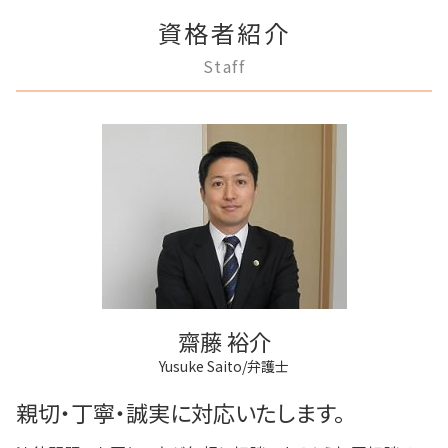
家賃 値上げ 交渉
三鷹市 不動産トラブル
商業登記 番号
成年後見 弁護士
民事再生 弁済
離婚 弁護士
滞納 家賃 分割 交渉
資格者紹介
狛江市 借金問題
商業登記 弁護士
成年後見制度 費用
個人再生 デメリット
離婚 新しい戸籍
滞納家賃請求 時効
稲城市 相続
不動産登記 弁護士
任意後見制度 代理人
Staff
民事再生法 個人
離婚裁判 何年かかる
多摩市 相続
商業登記 合併
成年後見人制度 申し立て
任意整理 流れ
離婚 子供 戸籍
府中市 不動産トラブル
不動産登記 義務化
任意後見制度 権利
民事再生 個人 流れ
離婚 相手が拒否
多摩市 離婚 相談
不動産登記 売買
任意後見制度 法人
任意整理 不動産
狛江市 成年後見
不動産登記
任意後見制度 申し立て
民事再生 遅延損害金
狛江市 不動産トラブル
法人登記 罰金
成年後見 不正
破産 法人
調布市 借金問題
法人登記 メリット
任意後見制度 メリット
稲城市 不動産トラブル
商業登記 罰則
任意後見制度とは
三鷹市 相続
登記手続き 弁護士
任意後見制度 義務
三鷹市 成年後見
法人登記 代行
調布市 成年後見
法人登記 マンション
府中市 借金問題
不動産登記 期限
齋藤 裕介
府中市 成年後見
Yusuke Saito/弁護士
多摩市 借金問題
調布市 離婚 相談
親切・丁寧・誠実に対応いたします。