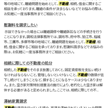
等の地域にて、離婚問題を始めとして、
不動産
、相続、借金に関するご
相談を承っております。離婚の条件が決まらないなどでお悩みの際は、
お気軽に一度当事務所までご相談ください。
慰謝料を請求したい
示談できなかった場合には離婚調停や離婚訴訟などの手続きを行う
ことになります。調和法律事務所では、調布市、府中市、狛江市、稲城
市、三鷹市、多摩市等の地域にて、離婚問題を始めとして、
不動産
、相
続、借金に関するご相談を承っております。慰謝料請求などでお悩みの
際は、お気軽に一度当事務所までご相談ください。
相続に際しての不動産の処分
相続した
不動産
をそのまま放置しておくと、固定資産税を支払い続け
なければならないこと、管理しないといけないこと、
不動産
の価値が低
下し続けてしまうことなど、損することになるケースは少なくありませ
ん。また、空き家対策特別措置法の施行により、老朽化した空き家は解
体する必要があると定められました。ここでは、相続に際しての不...
滞納家賃請求
不動産
の賃貸を行っている場合、家賃を滞納されているといった問題