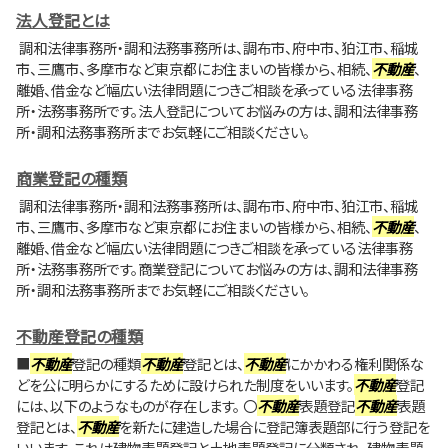
法人登記とは
調和法律事務所・調和法務事務所は、調布市、府中市、狛江市、稲城
市、三鷹市、多摩市など東京都にお住まいの皆様から、相続、
不動産
、
離婚、借金など幅広い法律問題につきご相談を承っている法律事務
所・法務事務所です。法人登記についてお悩みの方は、調和法律事務
所・調和法務事務所までお気軽にご相談ください。
商業登記の種類
調和法律事務所・調和法務事務所は、調布市、府中市、狛江市、稲城
市、三鷹市、多摩市など東京都にお住まいの皆様から、相続、
不動産
、
離婚、借金など幅広い法律問題につきご相談を承っている法律事務
所・法務事務所です。商業登記についてお悩みの方は、調和法律事務
所・調和法務事務所までお気軽にご相談ください。
不動産登記の種類
■
不動産
登記の種類
不動産
登記とは、
不動産
にかかわる権利関係な
どを公に明らかにするために設けられた制度をいいます。
不動産
登記
には、以下のようなものが存在します。 〇
不動産
表題登記
不動産
表題
登記とは、
不動産
を新たに建造した場合に登記簿表題部に行う登記を
いいます。これは建物表題登記と土地表題登記に分類され、建物表題