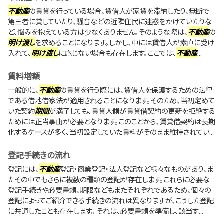
不動産
の賃貸を行っている場合、賃借人が家賃を滞納したり、無断で
第三者に貸していたり、騒音などの近隣住民に迷惑をかけていたりな
ど、悩みを抱えている方は少なくありません。そのような際は、
不動産
の
明け渡し
を求めることになります。しかし、中には賃借人が素直に受け
入れて、
明け渡し
に応じない場合も存在します。ここでは、
不動産
...
賃料増額
一般的に、
不動産
の賃貸を行う際には、賃借人を保護するための法律
である借地借家法が適用されることになります。そのため、当初定めて
いた契約
期間
が満了しても、賃貸人側が賃貸借契約の更新を拒絶する
ためには正当事由が必要となります。このことから、賃貸借契約は長期
化するケースが多く、当初設定していた賃料がそのまま維持されてい...
登記手続きの流れ
登記には、
不動産
登記・商業登記・法人登記など様々なものがあり、ま
たその中でもさらに複数の種類の登記が存在します。これらに必要な
登記手続きや必要書類、期限などもまたそれぞれであるため、個々の
登記によってご紹介できる手続きの流れは異なりますが、こうした登記
に共通したことも存在します。 それは、必要書類を準備し、該当す...