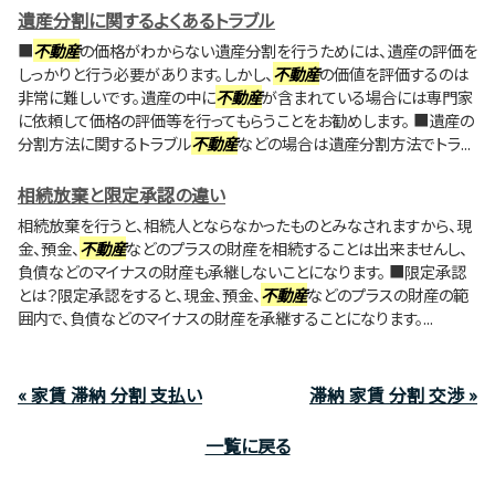
遺産分割に関するよくあるトラブル
■
不動産
の価格がわからない遺産分割を行うためには、遺産の評価を
しっかりと行う必要があります。しかし、
不動産
の価値を評価するのは
非常に難しいです。遺産の中に
不動産
が含まれている場合には専門家
に依頼して価格の評価等を行ってもらうことをお勧めします。 ■遺産の
分割方法に関するトラブル
不動産
などの場合は遺産分割方法でトラ...
相続放棄と限定承認の違い
相続放棄を行うと、相続人とならなかったものとみなされますから、現
金、預金、
不動産
などのプラスの財産を相続することは出来ませんし、
負債などのマイナスの財産も承継しないことになります。 ■限定承認
とは？限定承認をすると、現金、預金、
不動産
などのプラスの財産の範
囲内で、負債などのマイナスの財産を承継することになります。...
« 家賃 滞納 分割 支払い
滞納 家賃 分割 交渉 »
一覧に戻る